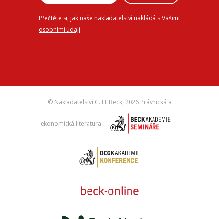
Přečtěte si, jak naše nakladatelství nakládá s Vašimi
osobními údaji
.
© Nakladatelství C. H. Beck,
2026 Právnická a
ekonomická literatura