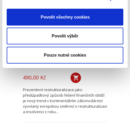
Preventivní
Povolit všechny cookies
restrukturalizace.
Revoluce v oblasti
sanací
podnikatelských
Povolit výběr
subjektů
Pouze nutné cookies
Jaroslav Schönfeld
,
Michal Kuděj
,
Bohumil Havel
,
Petr Sprinz
,
a kol
490,00 Kč
Preventivní restrukturalizace jako
předúpadkový způsob řešení finančních obtíží
je nový trend v kontinentálním zákonodárství
vyvolaný evropskou směrnicí o restrukturalizaci
a insolvenci z roku...