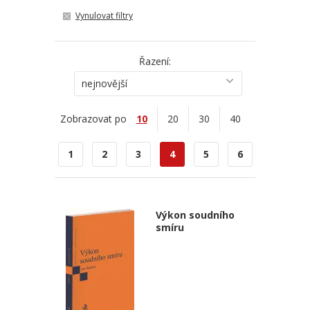
Vynulovat filtry
Řazení:
nejnovější
Zobrazovat po
10
20
30
40
1
2
3
4
5
6
Výkon soudního
smíru