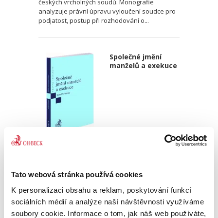
českých vrcholných soudů. Monografie
analyzuje právní úpravu vyloučení soudce pro
podjatost, postup při rozhodování o...
Společné jmění
manželů a exekuce
Karel Svoboda
450,00 Kč
Tato webová stránka používá cookies
Vyřešení otázek spojených s postihem SJM a
K personalizaci obsahu a reklam, poskytování funkcí
nyní již výlučného majetku manžela povinného
sociálních médií a analýze naší návštěvnosti využíváme
v exekuci v režimu od 1. 1. 2014 představuje
velkou výzvu. Nová hmotněprávní úprava SJM
soubory cookie. Informace o tom, jak náš web používáte,