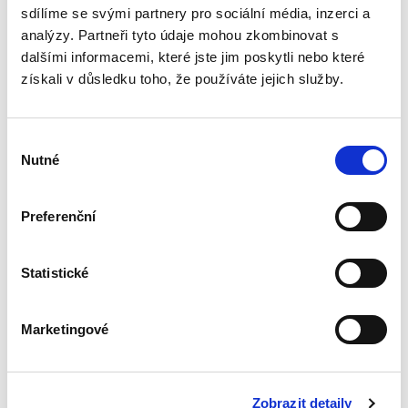
je totiž komplikovaná...
sdílíme se svými partnery pro sociální média, inzerci a
analýzy. Partneři tyto údaje mohou zkombinovat s
dalšími informacemi, které jste jim poskytli nebo které
Náklady na výzkum
získali v důsledku toho, že používáte jejich služby.
a vývoj jako
položka odčitatelná
od základu daně
Výběr
Nutné
souhlasu
Preferenční
Tomáš Rydval
290,00 Kč
Statistické
Odpočet na podporu výzkumu a vývoje je tu s
Marketingové
námi již dlouho, a přesto teprve v posledních
letech začínají jeho konsekvence rezonovat
mezi poplatníky, daňovými orgány a soudy,
aniž by na dané téma...
Zobrazit detaily