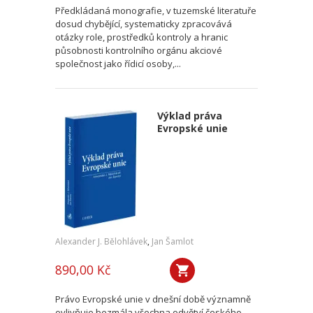
Předkládaná monografie, v tuzemské literatuře
dosud chybějící, systematicky zpracovává
otázky role, prostředků kontroly a hranic
působnosti kontrolního orgánu akciové
společnost jako řídicí osoby,...
Výklad práva
Evropské unie
Alexander J. Bělohlávek
,
Jan Šamlot
890,00 Kč
Právo Evropské unie v dnešní době významně
ovlivňuje bezmála všechna odvětví českého