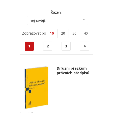
Řazení:
nejnovější
Zobrazovat po
10
20
30
40
1
2
3
4
Difúzní přezkum
právních předpisů