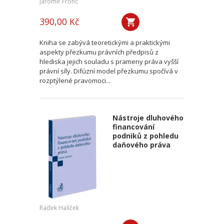
Jaromír Fronc
390,00 Kč
Kniha se zabývá teoretickými a praktickými
aspekty přezkumu právních předpisů z
hlediska jejich souladu s prameny práva vyšší
právní síly. Difúzní model přezkumu spočívá v
rozptýlené pravomoci...
Nástroje dluhového
financování
podniků z pohledu
daňového práva
Radek Halíček