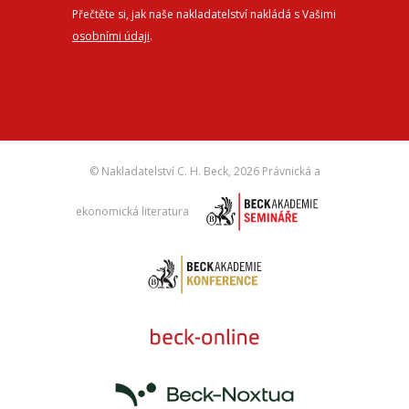
Přečtěte si, jak naše nakladatelství nakládá s Vašimi
osobními údaji
.
© Nakladatelství C. H. Beck,
2026 Právnická a
ekonomická literatura