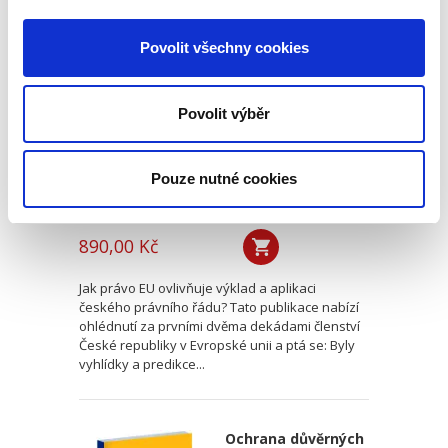
Dvacet let
vnitrostátní
Povolit všechny cookies
aplikace práva EU
Povolit výběr
Pouze nutné cookies
Michal Bobek
,
Petr Bříza
,
Pavlína Hubková
890,00 Kč
Jak právo EU ovlivňuje výklad a aplikaci
českého právního řádu? Tato publikace nabízí
ohlédnutí za prvními dvěma dekádami členství
České republiky v Evropské unii a ptá se: Byly
vyhlídky a predikce...
Ochrana důvěrných