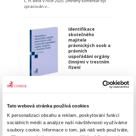
C. H. Beck v roce 2020. Zmíněný komentář byl
zpracován v...
Identifikace
skutečného
majitele
právnických osob a
právních
uspořádání orgány
činnými v trestním
řízení
David Svoboda
390,00 Kč
Tato webová stránka používá cookies
Kniha se věnuje tématu identifikace
skutečného majitele právnických osob a dalších
K personalizaci obsahu a reklam, poskytování funkcí
právních uspořádání – zejména svěřenských
sociálních médií a analýze naší návštěvnosti využíváme
fondů z pohledu orgánů činných v trestním
soubory cookie. Informace o tom, jak náš web používáte,
řízení. Přestože je...