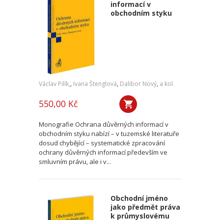
informací v
obchodním styku
Václav Pilík,
,
Ivana Štenglová
,
Dalibor Nový
,
a kol.
550,00 Kč
Monografie Ochrana důvěrných informací v
obchodním styku nabízí – v tuzemské literatuře
dosud chybějící – systematické zpracování
ochrany důvěrných informací především ve
smluvním právu, ale i v...
Obchodní jméno
jako předmět práva
k průmyslovému