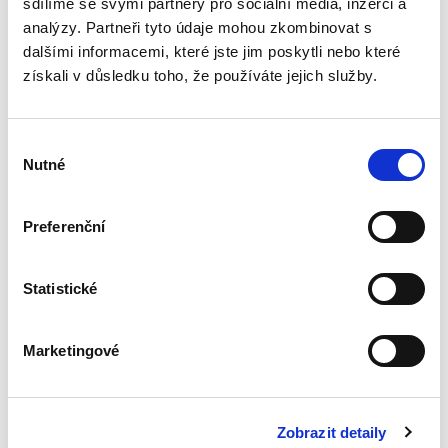
sdílíme se svými partnery pro sociální média, inzerci a
analýzy. Partneři tyto údaje mohou zkombinovat s
dalšími informacemi, které jste jim poskytli nebo které
Systém zachování
získali v důsledku toho, že používáte jejich služby.
kapitálu v
poměrech
kapitálových
společností.
Výběr
Otevřené a skryté
Nutné
rozdělování
souhlasu
kapitálu
Preferenční
Kamil Kovaříček
550,00 Kč
Statistické
Systém zachování kapitálu je souhrnem
pravidel, která mají zabránit společníkům ve
Marketingové
zneužívání výhod poskytnutých samotným
charakterem kapitálových společností. V
nejobecnější rovině lze tato...
Zobrazit detaily