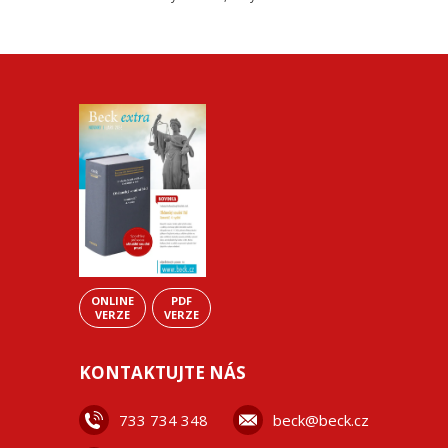
ONLINE
PDF
VERZE
VERZE
KONTAKTUJTE NÁS
733 734 348
beck@beck.cz