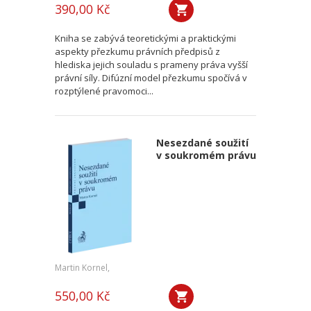
390,00 Kč
Kniha se zabývá teoretickými a praktickými
aspekty přezkumu právních předpisů z
hlediska jejich souladu s prameny práva vyšší
právní síly. Difúzní model přezkumu spočívá v
rozptýlené pravomoci...
Nesezdané soužití
v soukromém právu
Martin Kornel,
550,00 Kč