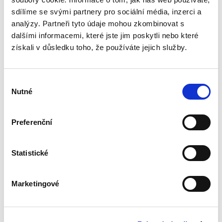
ryzí teorii, v knize čtenář nalezne srozumitelná
sdílíme se svými partnery pro sociální média, inzerci a
řešení...
analýzy. Partneři tyto údaje mohou zkombinovat s
dalšími informacemi, které jste jim poskytli nebo které
získali v důsledku toho, že používáte jejich služby.
Nepominutelný
dědic a jeho
vydědění
Výběr
Nutné
souhlasu
Preferenční
Iveta Vankátová
Statistické
340,00 Kč
Nová monografie se věnuje problematice
Marketingové
nepominutelného dědice, jeho vydědění a
opominutí, což jsou témata, která se po přijetí
nového občanského zákoníku v roce 2014 stala
mimořádně aktuální v...