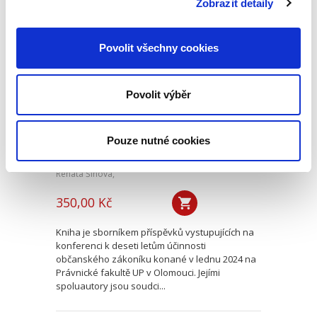
Zobrazit detaily
Deset let účinnosti
Povolit všechny cookies
občanského
zákoníku
Povolit výběr
Pouze nutné cookies
Renáta Šínová,
350,00 Kč
Kniha je sborníkem příspěvků vystupujících na
konferenci k deseti letům účinnosti
občanského zákoníku konané v lednu 2024 na
Právnické fakultě UP v Olomouci. Jejími
spoluautory jsou soudci...