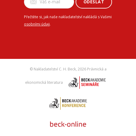
ODESLAT
Přečtěte si, jak naše nakladatelství nakládá s Vašimi
osobními údaji
.
© Nakladatelství C. H. Beck,
2026 Právnická a
ekonomická literatura