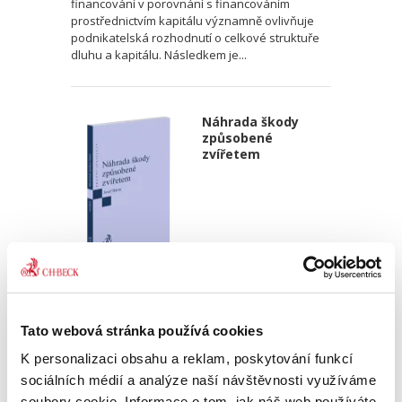
financování v porovnání s financováním
prostřednictvím kapitálu významně ovlivňuje
podnikatelská rozhodnutí o celkové struktuře
dluhu a kapitálu. Následkem je...
Náhrada škody
způsobené
zvířetem
Josef Bártů
390,00 Kč
Tato webová stránka používá cookies
Publikace pojednává o předpokladech vzniku
K personalizaci obsahu a reklam, poskytování funkcí
povinnosti nahradit újmu způsobenou zvířetem
sociálních médií a analýze naší návštěvnosti využíváme
podle § 2933 až 2935 ObčZ. Nejde ale pouze o
soubory cookie. Informace o tom, jak náš web používáte,