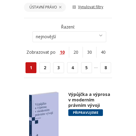
Vynulovat filtry
ÚSTAVNÍ PRÁVO
Řazení:
nejnovější
Zobrazovat po
10
20
30
40
...
1
2
3
4
5
8
Výpůjčka a výprosa
v moderním
právním vývoji
PŘIPRAVUJEME