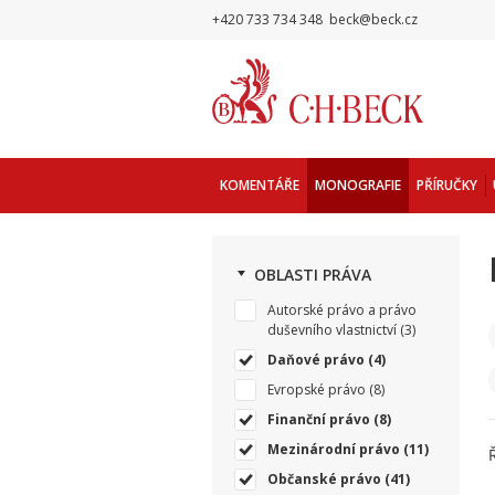
+420 733 734 348
beck@beck.cz
KOMENTÁŘE
MONOGRAFIE
PŘÍRUČKY
OBLASTI PRÁVA
Autorské právo a právo
duševního vlastnictví
(3)
Daňové právo
(4)
Evropské právo
(8)
Finanční právo
(8)
Mezinárodní právo
(11)
Občanské právo
(41)