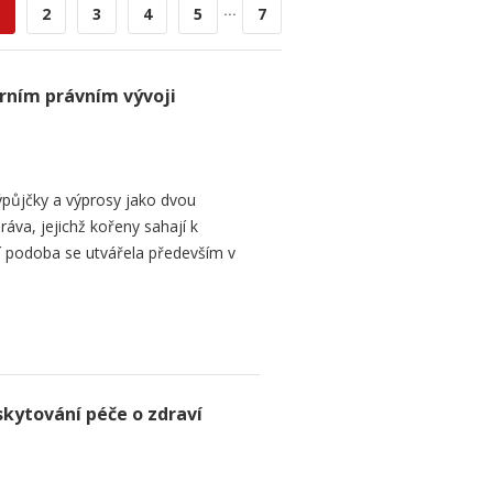
...
2
3
4
5
7
rním právním vývoji
půjčky a výprosy jako dvou
ráva, jejichž kořeny sahají k
í podoba se utvářela především v
skytování péče o zdraví