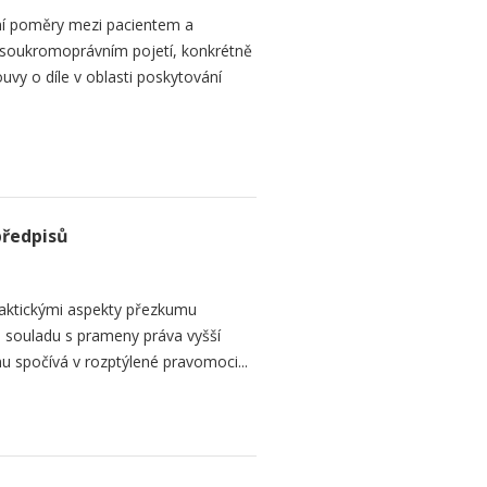
ní poměry mezi pacientem a
 soukromoprávním pojetí, konkrétně
vy o díle v oblasti poskytování
předpisů
raktickými aspekty přezkumu
ch souladu s prameny práva vyšší
mu spočívá v rozptýlené pravomoci...