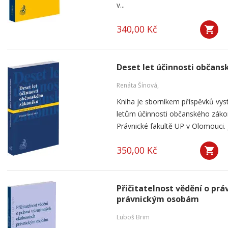
v...
340,00 Kč
Deset let účinnosti občan
Renáta Šínová,
Kniha je sborníkem příspěvků vyst
letům účinnosti občanského záko
Právnické fakultě UP v Olomouci. J
350,00 Kč
Přičitatelnost vědění o p
právnickým osobám
Luboš Brim