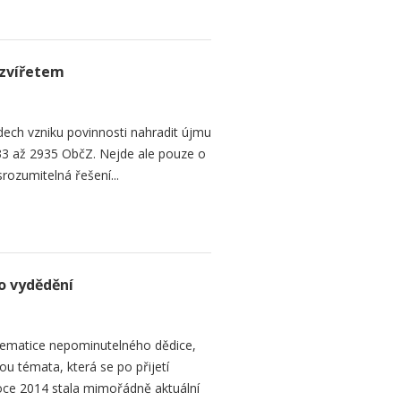
zvířetem
ech vzniku povinnosti nahradit újmu
3 až 2935 ObčZ. Nejde ale pouze o
srozumitelná řešení...
o vydědění
ematice nepominutelného dědice,
ou témata, která se po přijetí
ce 2014 stala mimořádně aktuální