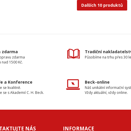
Dalších 10 produktů
a zdarma
Tradiční nakladatelst
dopravu zdarma
Působíme na trhu přes 30 le
u nad 1500 Kč.
e a Konference
Beck-online
e se kvalitně.
Náš unikátní informační sys
e se s Akademií C. H. Beck.
Vždy aktuální, vždy online.
TAKTUJTE NÁS
INFORMACE