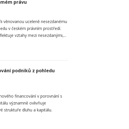
romém právu
fii věnovanou uceleně nesezdanému
edu v českém právním prostředí.
lektuje vztahy mezi nesezdanými,...
ování podniků z pohledu
hového financování v porovnání s
itálu významně ovlivňuje
é struktuře dluhu a kapitálu.