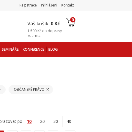
Registrace
Přihlášení
Kontakt
0
Váš košík:
0 Kč
1 500 Kč
do
dopravy
zdarma
.
SEMINÁŘE
KONFERENCE
BLOG
OBČANSKÉ PRÁVO
brazovat po
10
20
30
40