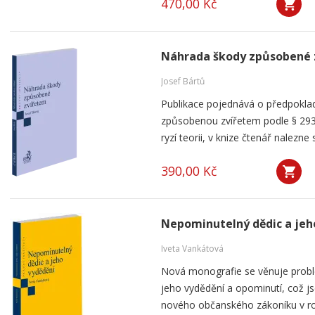
470,00 Kč
Náhrada škody způsobené 
Josef Bártů
Publikace pojednává o předpoklad
způsobenou zvířetem podle § 293
ryzí teorii, v knize čtenář nalezne 
390,00 Kč
Nepominutelný dědic a jeh
Iveta Vankátová
Nová monografie se věnuje probl
jeho vydědění a opominutí, což js
nového občanského zákoníku v ro