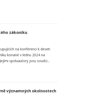
ského zákoníku
upujících na konferenci k deseti
níku konané v lednu 2024 na
ejími spoluautory jsou soudci...
rávně významných okolnostech