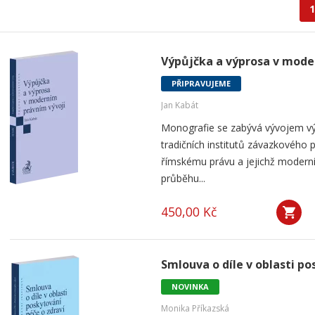
1
Výpůjčka a výprosa v mode
PŘIPRAVUJEME
Jan Kabát
Monografie se zabývá vývojem vý
tradičních institutů závazkového p
římskému právu a jejichž modern
průběhu...
450,00 Kč
Smlouva o díle v oblasti po
NOVINKA
Monika Příkazská