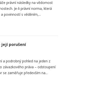
áže právní následky na vědomost
stech. Je-li právní norma, která
 a povinností s věděním,...
její porušení
í a podrobný pohled na jeden z
ního závazkového práva – odstoupení
or se zaměřuje především na...