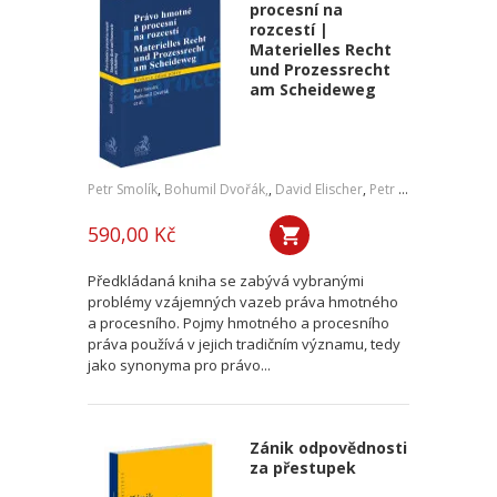
procesní na
rozcestí |
Materielles Recht
und Prozessrecht
am Scheideweg
Petr Smolík
,
Bohumil Dvořák,
,
David Elischer
,
Petr Lavický
,
Tomáš 
590,00 Kč
Předkládaná kniha se zabývá vybranými
problémy vzájemných vazeb práva hmotného
a procesního. Pojmy hmotného a procesního
práva používá v jejich tradičním významu, tedy
jako synonyma pro právo...
Zánik odpovědnosti
za přestupek