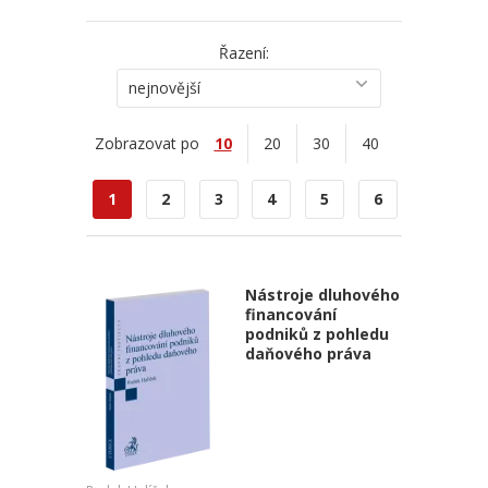
Řazení:
nejnovější
Zobrazovat po
10
20
30
40
1
2
3
4
5
6
Nástroje dluhového
financování
podniků z pohledu
daňového práva