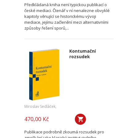
Předkládaná kniha není typickou publikací o
české mediaci. Čtenář v ní nenalezne obvyklé
kapitoly věnující se historickému vývoji
mediace, jejímu začlenění mezi alternativními
způsoby řešení sporů,...
Kontumační
rozsudek
Miroslav Sedláček,
470,00 Kč
Publikace podrobně zkoumá rozsudek pro
zmeškání jako klasický institut civilního