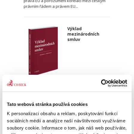
práva EU a porozumění korelaci mezi českým
právním řádem a právem EU...
Výklad
mezinárodních
smluv
Alexander J. Bělohlávek
690,00 Kč
Tato webová stránka používá cookies
Nová monografie se věnuje v české literatuře
dosud opomíjenému výkladu mezinárodních
K personalizaci obsahu a reklam, poskytování funkcí
smluv. Kompaktní a přece čtivý výklad zevrubně
sociálních médií a analýze naší návštěvnosti využíváme
rozebírá všechny možné aspekty výkladu
soubory cookie. Informace o tom, jak náš web používáte,
mezinárodních smluv;...