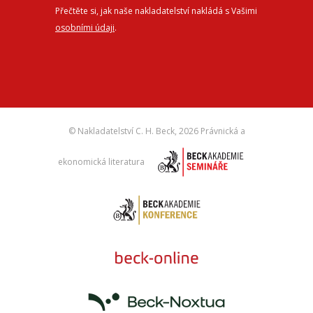
Přečtěte si, jak naše nakladatelství nakládá s Vašimi
osobními údaji
.
© Nakladatelství C. H. Beck,
2026 Právnická a
ekonomická literatura