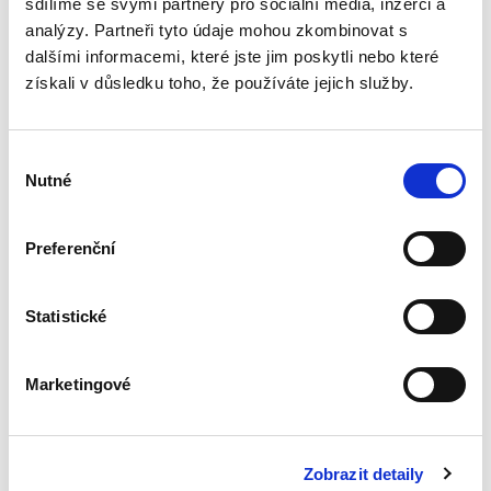
sdílíme se svými partnery pro sociální média, inzerci a
analýzy. Partneři tyto údaje mohou zkombinovat s
dalšími informacemi, které jste jim poskytli nebo které
Evropské
získali v důsledku toho, že používáte jejich služby.
insolvenční nařízení
v českém civilním
procesu
Výběr
Nutné
souhlasu
Preferenční
Alexander J. Bělohlávek
690,00 Kč
Statistické
Publikace navazuje na druhé vydání autorova
podrobného komentáře k Nařízení 2015/848 o
Marketingové
insolvenčním řízení, který vyšel v české verzi u
C. H. Beck v roce 2020. Zmíněný komentář byl
zpracován v...
Zobrazit detaily