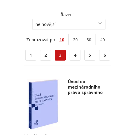
Řazení:
nejnovější
Zobrazovat po
10
20
30
40
1
2
3
4
5
6
Úvod do
mezinárodního
práva správního