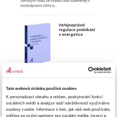
členských států se vzdala části suverenity v
trestněprávní sféře a...
Veřejnoprávní
regulace podnikání
v energetice
Vratislav Košťál,
390,00 Kč
Tato webová stránka používá cookies
Publikace přináší poučený vhled autora opírající
K personalizaci obsahu a reklam, poskytování funkcí
se o jeho dlouholetou profesní zkušenost jak
sociálních médií a analýze naší návštěvnosti využíváme
na straně regulovaných podnikatelů, tak z
pozice regulátora, do spletité právní úpravy...
soubory cookie. Informace o tom, jak náš web používáte,
sdílíme se svými partnery pro sociální média, inzerci a