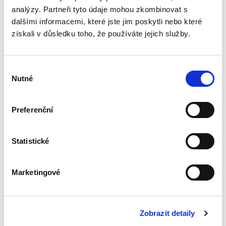
analýzy. Partneři tyto údaje mohou zkombinovat s
Podjatost soudců v
dalšími informacemi, které jste jim poskytli nebo které
rozhodovací praxi
získali v důsledku toho, že používáte jejich služby.
vrcholných soudů
ČR
Výběr
Nutné
souhlasu
Preferenční
Alžběty Nemeškalová Rosinová
450,00 Kč
Statistické
Publikace se zabývá tématem vyloučení
soudce pro podjatost v rozhodovací praxi
Marketingové
českých vrcholných soudů. Monografie
analyzuje právní úpravu vyloučení soudce pro
podjatost, postup při rozhodování o...
Zobrazit detaily