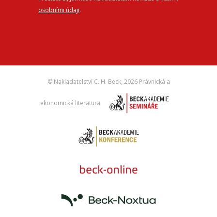
osobními údaji
.
© Nakladatelství C. H. Beck,
2026 Právnická a
ekonomická literatura