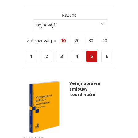
Řazení:
nejnovější
Zobrazovat po
10
20
30
40
1
2
3
4
5
6
Veřejnoprávní
smlouvy
koordinační