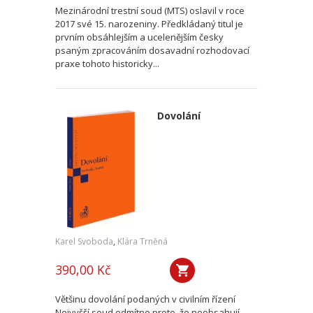
Mezinárodní trestní soud (MTS) oslavil v roce
2017 své 15. narozeniny. Předkládaný titul je
prvním obsáhlejším a ucelenějším česky
psaným zpracováním dosavadní rozhodovací
praxe tohoto historicky...
Dovolání
Karel Svoboda
,
Klára Trněná
390,00 Kč
Většinu dovolání podaných v civilním řízení
Nejvyšší soud odmítne proto, že neobsahují