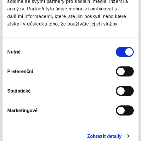
sdílíme se svými partnery pro sociální média, inzerci a
analýzy. Partneři tyto údaje mohou zkombinovat s
dalšími informacemi, které jste jim poskytli nebo které
Opatření obecné
získali v důsledku toho, že používáte jejich služby.
povahy v teorii a
praxi
Výběr
Nutné
souhlasu
Preferenční
David Hejč
,
Lenka Bahýľová
490,00 Kč
Statistické
Jde o první publikaci na českém trhu, která
nabízí ucelené zpracování právního institutu
Marketingové
opatření obecné povahy. Tato forma činnosti
veřejné správy, resp. typ správního aktu, má za
sebou desetiletí...
Zobrazit detaily