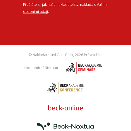
Přečtěte si, jak naše nakladatelství nakládá s Vašimi
osobními údaji
.
© Nakladatelství C. H. Beck,
2026 Právnická a
ekonomická literatura