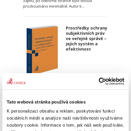
zájmu, po odborné stránce bylo dosud
prozkoumáno minimálně. Autor k...
Prostředky ochrany
subjektivních práv
ve veřejné správě –
jejich systém a
efektivnost
Právnická fakulta MU
,
a kol.
750,00 Kč
Tato webová stránka používá cookies
Publikace se zaměřuje na problematiku
subjektivních práv a požadavku jejich ochrany,
K personalizaci obsahu a reklam, poskytování funkcí
ve sféře veřejné správy, a to z hlediska
sociálních médií a analýze naší návštěvnosti využíváme
systémového a s ohledem na jejich efektivnost.
soubory cookie. Informace o tom, jak náš web používáte,
Přibližuje podstatu...