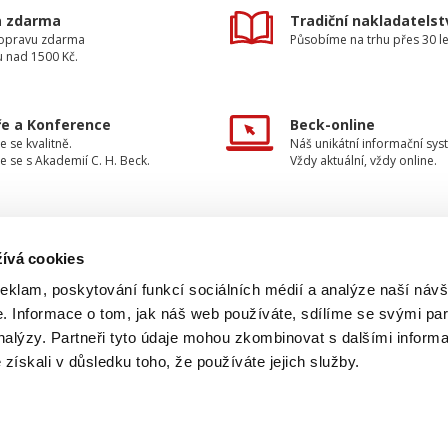
a zdarma
Tradiční nakladatelst
dopravu zdarma
Působíme na trhu přes 30 le
u nad 1500 Kč.
e a Konference
Beck-online
e se kvalitně.
Náš unikátní informační sys
e se s Akademií C. H. Beck.
Vždy aktuální, vždy online.
ívá cookies
TAKTUJTE NÁS
INFORMACE
reklam, poskytování funkcí sociálních médií a analýze naší návš
 Informace o tom, jak náš web používáte, sdílíme se svými par
O nakladatelství
733 734 348
analýzy. Partneři tyto údaje mohou zkombinovat s dalšími inform
Ochrana osobních údajů
é získali v důsledku toho, že používáte jejich služby.
beck@beck.cz
Obchodní podmínky
facebook.com/beck.cz
Způsob dodání a platby