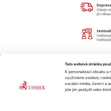
Doprav
Získejte 
při nákup
Seminář
Vzdělávejt
Vzdělávejt
Tato webová stránka použ
KON
K personalizaci obsahu a 
využíváme soubory cookie.
sociální média, inzerci a 
jste jim poskytli nebo kter