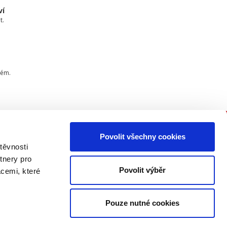
ví
t.
tém.
Povolit všechny cookies
PŘIPOJTE SE K NÁM
těvnosti
tnery pro
Buďte informovaní o našich
Povolit výběr
acemi, které
knižních novinkách, seminářích,
konferencích a akčních nabídkách
jako první!
Pouze nutné cookies