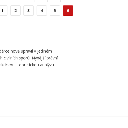
1
2
3
4
5
6
odárce nově upravil v jediném
h civilních sporů. Nynější právní
tickou i teoretickou analýzu....