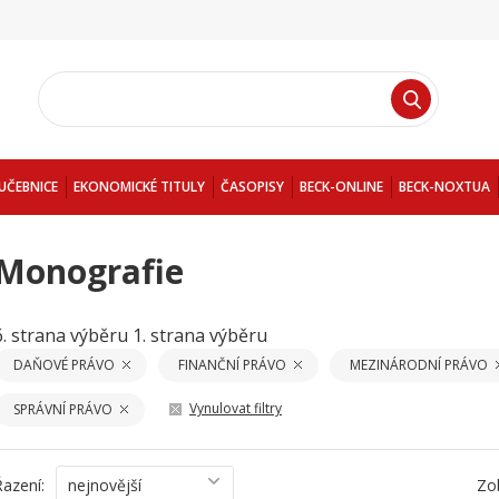
UČEBNICE
EKONOMICKÉ TITULY
ČASOPISY
BECK-ONLINE
BECK-NOXTUA
Monografie
6. strana výběru
1. strana výběru
DAŇOVÉ PRÁVO
FINANČNÍ PRÁVO
MEZINÁRODNÍ PRÁVO
Vynulovat filtry
SPRÁVNÍ PRÁVO
Řazení:
nejnovější
Zo