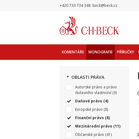
+420 733 734 348
beck@beck.cz
KOMENTÁŘE
MONOGRAFIE
PŘÍRUČKY
OBLASTI PRÁVA
Autorské právo a právo
duševního vlastnictví
(3)
Daňové právo
(4)
Evropské právo
(8)
Finanční právo
(8)
Mezinárodní právo
(11)
Občanské právo
(41)