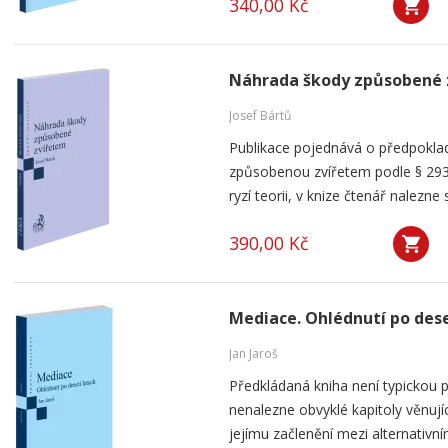
340,00 Kč
Náhrada škody způsobené 
Josef Bártů
Publikace pojednává o předpoklad
způsobenou zvířetem podle § 293
ryzí teorii, v knize čtenář nalezne 
390,00 Kč
Mediace. Ohlédnutí po dese
Jan Jaroš
Předkládaná kniha není typickou p
nenalezne obvyklé kapitoly věnují
jejímu začlenění mezi alternativní