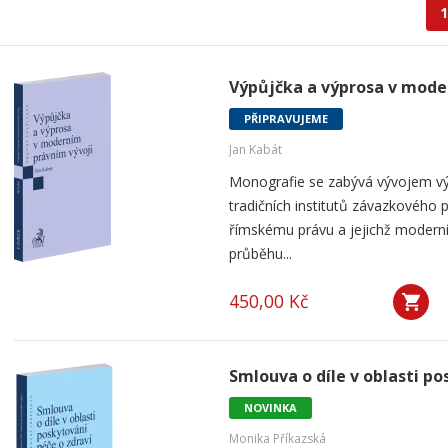
1
Výpůjčka a výprosa v mode
PŘIPRAVUJEME
Jan Kabát
Monografie se zabývá vývojem vý
tradičních institutů závazkového p
římskému právu a jejichž modern
průběhu...
450,00 Kč
Smlouva o díle v oblasti po
NOVINKA
Monika Příkazská