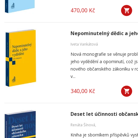
470,00 Kč
Nepominutelný dědic a jeh
Iveta Vankátová
Nová monografie se věnuje probl
jeho vydědění a opominutí, což js
nového občanského zákoníku v ro
v...
340,00 Kč
Deset let účinnosti občan
Renáta Šínová,
Kniha je sborníkem příspěvků vyst