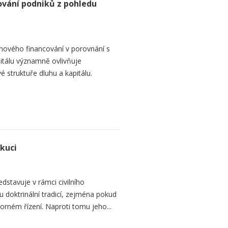
ování podniků z pohledu
hového financování v porovnání s
itálu významně ovlivňuje
é struktuře dluhu a kapitálu.
ekuci
dstavuje v rámci civilního
 doktrinální tradicí, zejména pokud
rném řízení. Naproti tomu jeho...