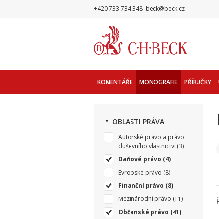
+420 733 734 348
beck@beck.cz
KOMENTÁŘE
MONOGRAFIE
PŘÍRUČKY
OBLASTI PRÁVA
Autorské právo a právo
duševního vlastnictví
(3)
Daňové právo
(4)
Evropské právo
(8)
Finanční právo
(8)
Mezinárodní právo
(11)
Občanské právo
(41)