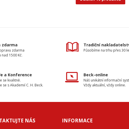
a zdarma
Tradiční nakladatelst
dopravu zdarma
Působíme na trhu přes 30 le
u nad 1500 Kč.
e a Konference
Beck-online
e se kvalitně.
Náš unikátní informační sys
e se s Akademií C. H. Beck.
Vždy aktuální, vždy online.
TAKTUJTE NÁS
INFORMACE