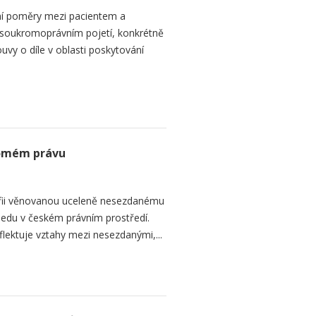
ní poměry mezi pacientem a
 soukromoprávním pojetí, konkrétně
vy o díle v oblasti poskytování
romém právu
fii věnovanou uceleně nesezdanému
edu v českém právním prostředí.
lektuje vztahy mezi nesezdanými,...