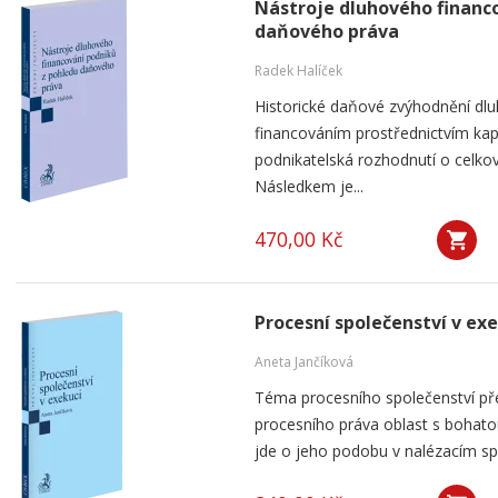
Nástroje dluhového financ
daňového práva
Radek Halíček
Historické daňové zvýhodnění dlu
financováním prostřednictvím kap
podnikatelská rozhodnutí o celkov
Následkem je...
470,00 Kč
Procesní společenství v ex
Aneta Jančíková
Téma procesního společenství pře
procesního práva oblast s bohatou
jde o jeho podobu v nalézacím spo