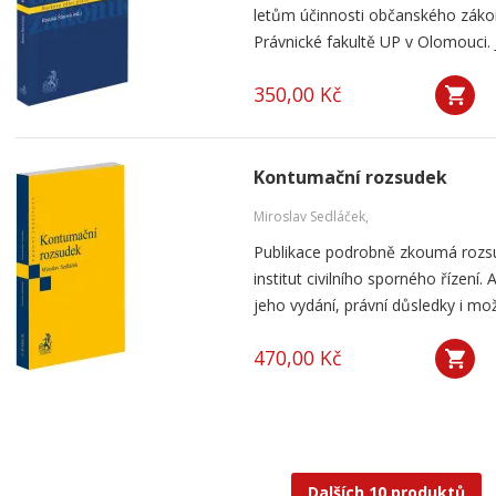
letům účinnosti občanského záko
Právnické fakultě UP v Olomouci. J
350,00 Kč
Kontumační rozsudek
Miroslav Sedláček,
Publikace podrobně zkoumá rozsu
institut civilního sporného řízení
jeho vydání, právní důsledky i mo
470,00 Kč
Dalších 10 produktů