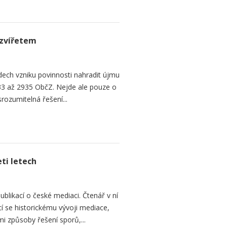
zvířetem
ech vzniku povinnosti nahradit újmu
3 až 2935 ObčZ. Nejde ale pouze o
srozumitelná řešení...
ti letech
ublikací o české mediaci. Čtenář v ní
cí se historickému vývoji mediace,
mi způsoby řešení sporů,...