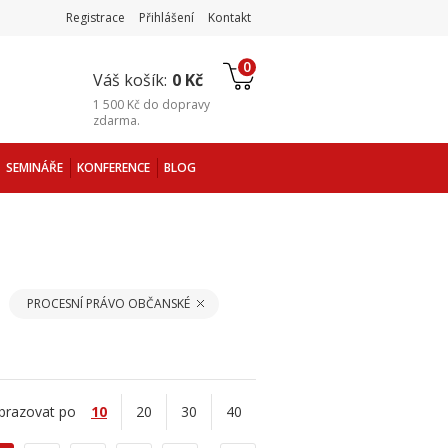
Registrace
Přihlášení
Kontakt
0
Váš košík:
0 Kč
1 500 Kč
do
dopravy
zdarma
.
SEMINÁŘE
KONFERENCE
BLOG
PROCESNÍ PRÁVO OBČANSKÉ
brazovat po
10
20
30
40