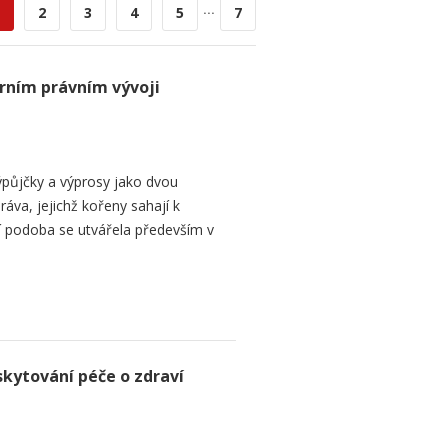
...
2
3
4
5
7
rním právním vývoji
půjčky a výprosy jako dvou
ráva, jejichž kořeny sahají k
í podoba se utvářela především v
skytování péče o zdraví