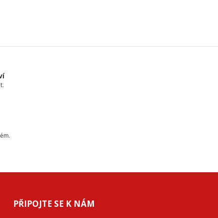
ví
t.
tém.
PŘIPOJTE SE K NÁM