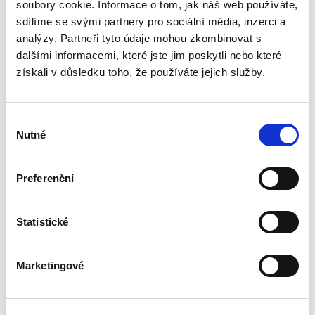
podle § 2933 až 2935 ObčZ. Nejde ale pouze o
soubory cookie. Informace o tom, jak náš web používáte,
ryzí teorii, v knize čtenář nalezne srozumitelná
sdílíme se svými partnery pro sociální média, inzerci a
řešení...
analýzy. Partneři tyto údaje mohou zkombinovat s
dalšími informacemi, které jste jim poskytli nebo které
získali v důsledku toho, že používáte jejich služby.
Nepominutelný
dědic a jeho
vydědění
Výběr
Nutné
souhlasu
Preferenční
Iveta Vankátová
Statistické
340,00 Kč
Nová monografie se věnuje problematice
Marketingové
nepominutelného dědice, jeho vydědění a
opominutí, což jsou témata, která se po přijetí
nového občanského zákoníku v roce 2014 stala