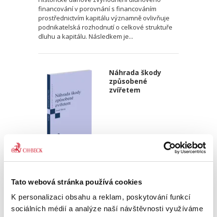
financování v porovnání s financováním
prostřednictvím kapitálu významně ovlivňuje
podnikatelská rozhodnutí o celkové struktuře
dluhu a kapitálu. Následkem je...
Náhrada škody
způsobené
zvířetem
Josef Bártů
390,00 Kč
Tato webová stránka používá cookies
K personalizaci obsahu a reklam, poskytování funkcí
Publikace pojednává o předpokladech vzniku
sociálních médií a analýze naší návštěvnosti využíváme
povinnosti nahradit újmu způsobenou zvířetem