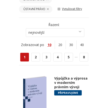
Vynulovat filtry
ÚSTAVNÍ PRÁVO
Řazení:
nejnovější
Zobrazovat po
10
20
30
40
...
1
2
3
4
5
8
Výpůjčka a výprosa
v moderním
právním vývoji
PŘIPRAVUJEME