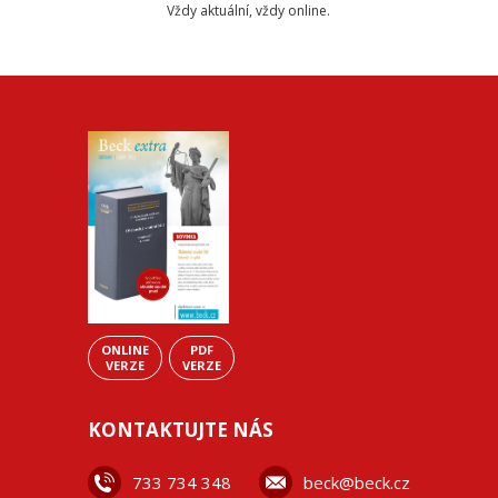
Vždy aktuální, vždy online.
ONLINE
PDF
VERZE
VERZE
KONTAKTUJTE NÁS
733 734 348
beck@beck.cz