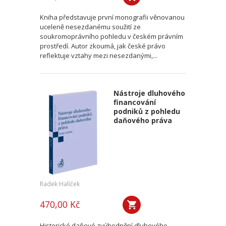
Kniha představuje první monografii věnovanou
uceleně nesezdanému soužití ze
soukromoprávního pohledu v českém právním
prostředí. Autor zkoumá, jak české právo
reflektuje vztahy mezi nesezdanými,...
Nástroje dluhového
financování
podniků z pohledu
daňového práva
Radek Halíček
470,00 Kč
Historické daňové zvýhodnění dluhového