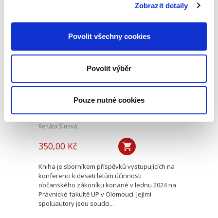
mimořádně aktuální v...
Zobrazit detaily
Povolit všechny cookies
Deset let účinnosti
občanského
zákoníku
Povolit výběr
Pouze nutné cookies
Renáta Šínová,
350,00 Kč
Kniha je sborníkem příspěvků vystupujících na
konferenci k deseti letům účinnosti
občanského zákoníku konané v lednu 2024 na
Právnické fakultě UP v Olomouci. Jejími
spoluautory jsou soudci...