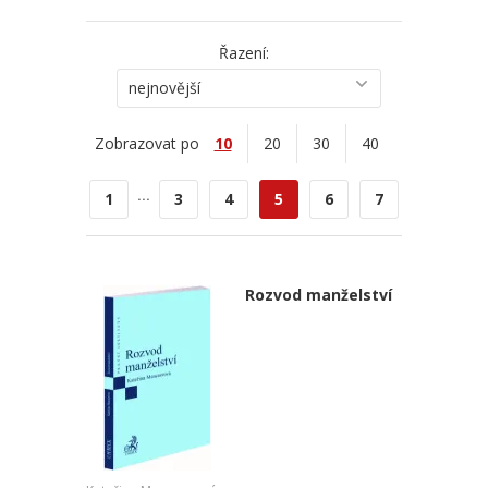
Řazení:
nejnovější
Zobrazovat po
10
20
30
40
...
1
3
4
5
6
7
Rozvod manželství