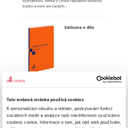
významnou, nemá v České republice dlouhou
tradici a není ani častým...
Smlouva o dílo
Ivana Štenglová
590,00 Kč
Tato webová stránka používá cookies
Publikace se zabývá právní úpravou smlouvy o
dílo v občanském zákoníku, včetně úpravy řady
K personalizaci obsahu a reklam, poskytování funkcí
souvisejících institutů (prodlení, odstoupení od
sociálních médií a analýze naší návštěvnosti využíváme
smlouvy apod.). Text doplňuje rozsáhlá sbírka
soubory cookie. Informace o tom, jak náš web používáte,
judikatury....