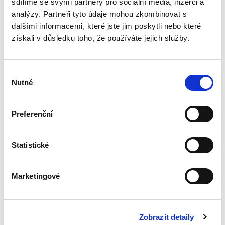
sdílíme se svými partnery pro sociální média, inzerci a
analýzy. Partneři tyto údaje mohou zkombinovat s
dalšími informacemi, které jste jim poskytli nebo které
Ochrana slabší
získali v důsledku toho, že používáte jejich služby.
smluvní strany v
občanském
zákoníku
Výběr
Nutné
souhlasu
Preferenční
Michal Janoušek
490,00 Kč
Statistické
Monografie uceleně pojednává o tématu
ochrany slabší smluvní strany. Jde o téma
Marketingové
aktuální především z toho důvodu, že občanský
zákoník prohlásil za jednu ze základních zásad
právě ochranu slabší...
Zobrazit detaily