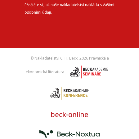
Přečtěte si, jak naše nakladatelství nakládá s Vašimi
osobními údaji
.
© Nakladatelství C. H. Beck,
2026 Právnická a
ekonomická literatura