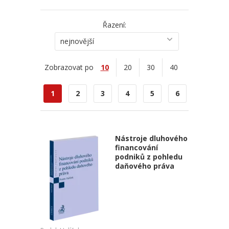
Řazení:
nejnovější
Zobrazovat po
10
20
30
40
1
2
3
4
5
6
Nástroje dluhového
financování
podniků z pohledu
daňového práva