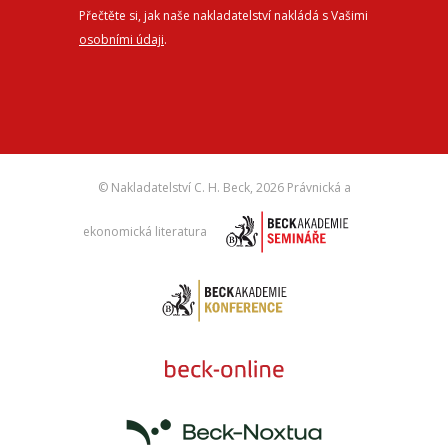
Přečtěte si, jak naše nakladatelství nakládá s Vašimi
osobními údaji
.
© Nakladatelství C. H. Beck,
2026 Právnická a
ekonomická literatura