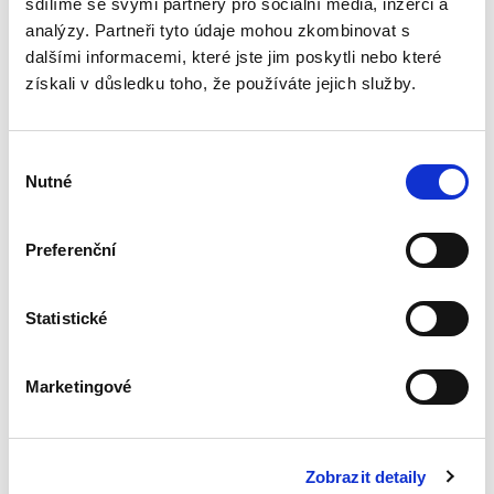
sdílíme se svými partnery pro sociální média, inzerci a
analýzy. Partneři tyto údaje mohou zkombinovat s
dalšími informacemi, které jste jim poskytli nebo které
Výklad
získali v důsledku toho, že používáte jejich služby.
mezinárodních
smluv
Výběr
Nutné
souhlasu
Preferenční
Alexander J. Bělohlávek
690,00 Kč
Statistické
Nová monografie se věnuje v české literatuře
dosud opomíjenému výkladu mezinárodních
Marketingové
smluv. Kompaktní a přece čtivý výklad zevrubně
rozebírá všechny možné aspekty výkladu
mezinárodních smluv;...
Zobrazit detaily