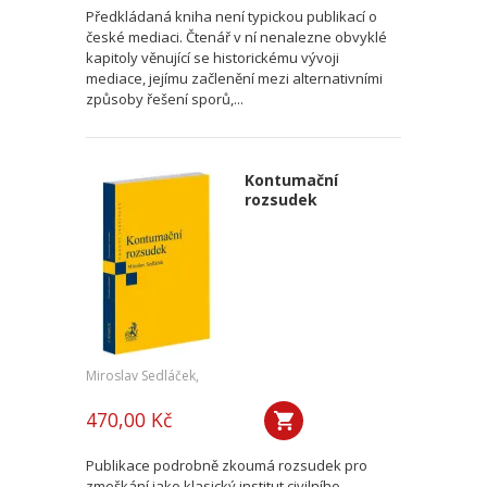
Předkládaná kniha není typickou publikací o
české mediaci. Čtenář v ní nenalezne obvyklé
kapitoly věnující se historickému vývoji
mediace, jejímu začlenění mezi alternativními
způsoby řešení sporů,...
Kontumační
rozsudek
Miroslav Sedláček,
470,00 Kč
Publikace podrobně zkoumá rozsudek pro
zmeškání jako klasický institut civilního