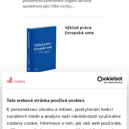
působnosti kontrolního orgánu akciové
společnost jako řídicí osoby,...
Výklad práva
Evropské unie
Alexander J. Bělohlávek
,
Jan Šamlot
890,00 Kč
Tato webová stránka používá cookies
Právo Evropské unie v dnešní době významně
ovlivňuje bezmála všechna odvětví českého
K personalizaci obsahu a reklam, poskytování funkcí
právního řádu. Základem pro správný výklad
sociálních médií a analýze naší návštěvnosti využíváme
práva EU a porozumění korelaci mezi českým
soubory cookie. Informace o tom, jak náš web používáte,
právním řádem a právem EU...