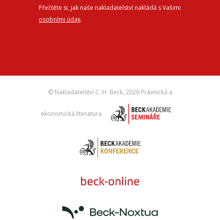
Přečtěte si, jak naše nakladatelství nakládá s Vašimi
osobními údaji
.
© Nakladatelství C. H. Beck,
2026 Právnická a
ekonomická literatura