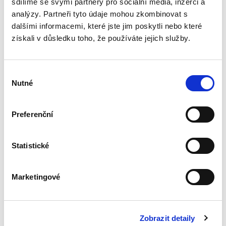
sdílíme se svými partnery pro sociální média, inzerci a
analýzy. Partneři tyto údaje mohou zkombinovat s
dalšími informacemi, které jste jim poskytli nebo které
Systém zachování
získali v důsledku toho, že používáte jejich služby.
kapitálu v
poměrech
kapitálových
společností.
Výběr
Otevřené a skryté
Nutné
rozdělování
souhlasu
kapitálu
Preferenční
Kamil Kovaříček
550,00 Kč
Statistické
Systém zachování kapitálu je souhrnem
pravidel, která mají zabránit společníkům ve
Marketingové
zneužívání výhod poskytnutých samotným
charakterem kapitálových společností. V
nejobecnější rovině lze tato...
Zobrazit detaily