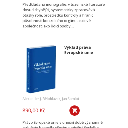
Předkládaná monografie, v tuzemské literatuře
dosud chybějící, systematicky zpracovává
otázky role, prostředků kontroly a hranic
působnosti kontrolního orgánu akciové
společnost jako řídicí osoby,...
Výklad práva
Evropské unie
Alexander J. Bělohlávek
,
Jan Šamlot
890,00 Kč
Právo Evropské unie v dnešní době významně
ovlivňuje bezmála všechna odvětví českého