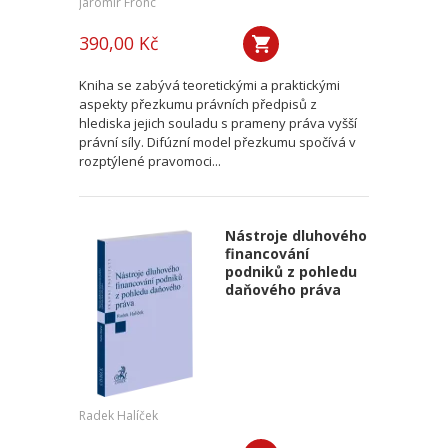
Jaromír Fronc
390,00 Kč
Kniha se zabývá teoretickými a praktickými
aspekty přezkumu právních předpisů z
hlediska jejich souladu s prameny práva vyšší
právní síly. Difúzní model přezkumu spočívá v
rozptýlené pravomoci...
Nástroje dluhového
financování
podniků z pohledu
daňového práva
Radek Halíček