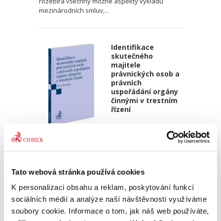
rozebírá všechny možné aspekty výkladu
mezinárodních smluv;...
Identifikace
skutečného
majitele
právnických osob a
právních
uspořádání orgány
činnými v trestním
řízení
David Svoboda
390,00 Kč
Tato webová stránka používá cookies
Kniha se věnuje tématu identifikace
skutečného majitele právnických osob a dalších
K personalizaci obsahu a reklam, poskytování funkcí
právních uspořádání – zejména svěřenských
sociálních médií a analýze naší návštěvnosti využíváme
fondů z pohledu orgánů činných v trestním
soubory cookie. Informace o tom, jak náš web používáte,
řízení. Přestože je...