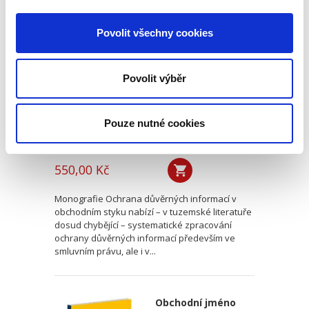
Ochrana důvěrných
informací v
Povolit všechny cookies
obchodním styku
Povolit výběr
Pouze nutné cookies
Václav Pilík,
,
Ivana Štenglová
,
Dalibor Nový
,
a kol.
550,00 Kč
Monografie Ochrana důvěrných informací v
obchodním styku nabízí – v tuzemské literatuře
dosud chybějící – systematické zpracování
ochrany důvěrných informací především ve
smluvním právu, ale i v...
Obchodní jméno