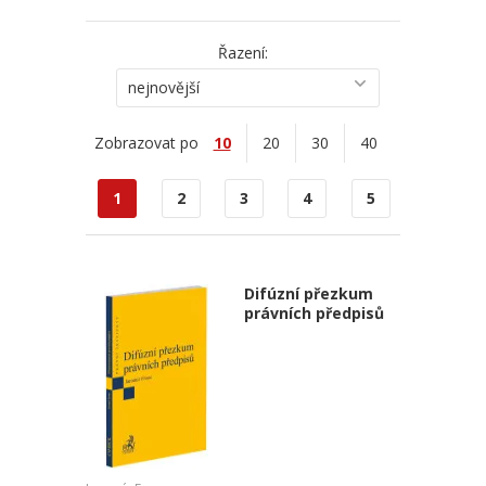
Řazení:
nejnovější
Zobrazovat po
10
20
30
40
1
2
3
4
5
Difúzní přezkum
právních předpisů