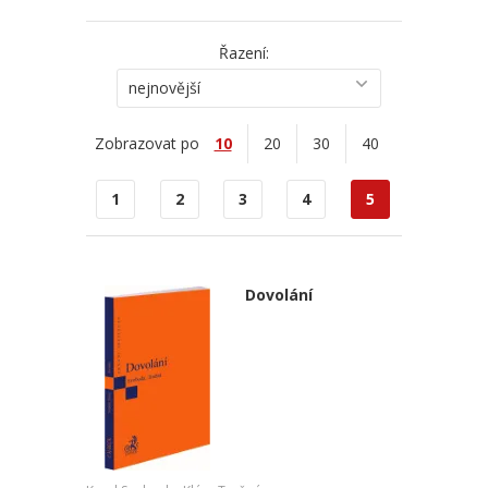
Řazení:
nejnovější
Zobrazovat po
10
20
30
40
1
2
3
4
5
Dovolání