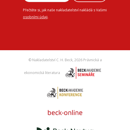
Přečtěte si, jak naše nakladatelství nakládá s Vašimi
osobními údaji
.
© Nakladatelství C. H. Beck,
2026 Právnická a
ekonomická literatura