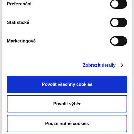
živě diskutované a vysoce prakticky relevantní
Preferenční
téma. Řada problémů...
Statistické
Nesporná řízení II
Marketingové
Zobrazit detaily
Karel Svoboda
Povolit všechny cookies
550,00 Kč
Povolit výběr
Druhý díl monografie se zabývá výkladem
řízení ve věcech péče soudu o nezletilé (§ 466
až 491 ZŘS) a normami upravujícími předběžné
Pouze nutné cookies
opatření ve věcech ochrany před domácím
násilím (§ 400 až 414...