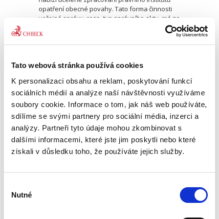
opatření obecné povahy. Tato forma činnosti
veřejné správy, resp. typ správního aktu, má za
sebou desetiletí...
Předběžná opatření
Tato webová stránka používá cookies
v civilním řízení
K personalizaci obsahu a reklam, poskytování funkcí
sociálních médií a analýze naší návštěvnosti využíváme
soubory cookie. Informace o tom, jak náš web používáte,
sdílíme se svými partnery pro sociální média, inzerci a
analýzy. Partneři tyto údaje mohou zkombinovat s
dalšími informacemi, které jste jim poskytli nebo které
získali v důsledku toho, že používáte jejich služby.
Vít Hrnčiřík
490,00 Kč
Výběr
Publikace nabízí systematický pohled na
Nutné
souhlasu
předběžná opatření podle OSŘ a ZŘS. Je
jedinou českou monografií zpracovávající toto