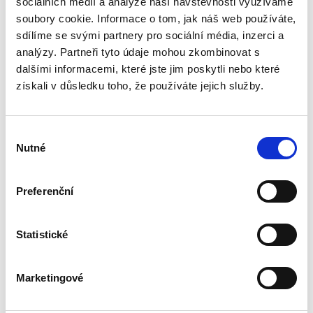
sociálních médií a analýze naší návštěvnosti využíváme
Téma procesního společenství představuje v
rámci civilního procesního práva oblast s
soubory cookie. Informace o tom, jak náš web používáte,
bohatou doktrinální tradicí, zejména pokud jde
sdílíme se svými partnery pro sociální média, inzerci a
o jeho podobu v nalézacím sporném řízení.
analýzy. Partneři tyto údaje mohou zkombinovat s
Naproti tomu jeho...
dalšími informacemi, které jste jim poskytli nebo které
získali v důsledku toho, že používáte jejich služby.
Náhrada škody
způsobené
zvířetem
Výběr
Nutné
souhlasu
Preferenční
Josef Bártů
Statistické
390,00 Kč
Marketingové
Publikace pojednává o předpokladech vzniku
povinnosti nahradit újmu způsobenou zvířetem