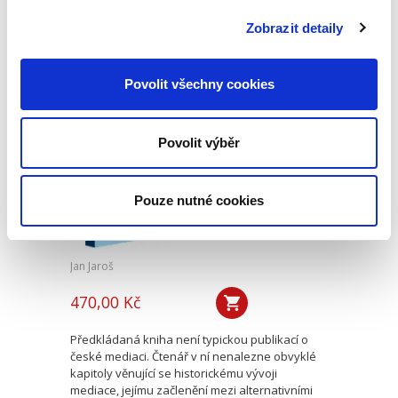
podle § 2933 až 2935 ObčZ. Nejde ale pouze o
ryzí teorii, v knize čtenář nalezne srozumitelná
Zobrazit detaily
řešení...
Povolit všechny cookies
Mediace. Ohlédnutí
po deseti letech
Povolit výběr
Pouze nutné cookies
Jan Jaroš
470,00 Kč
Předkládaná kniha není typickou publikací o
české mediaci. Čtenář v ní nenalezne obvyklé
kapitoly věnující se historickému vývoji
mediace, jejímu začlenění mezi alternativními