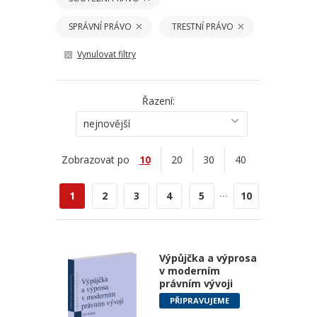
SPRÁVNÍ PRÁVO
TRESTNÍ PRÁVO
Vynulovat filtry
Řazení:
nejnovější
Zobrazovat po
10
20
30
40
...
1
2
3
4
5
10
Výpůjčka a výprosa
v moderním
právním vývoji
PŘIPRAVUJEME