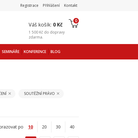
Registrace
Přihlášení
Kontakt
0
Váš košík:
0 Kč
1 500 Kč
do
dopravy
zdarma
.
SEMINÁŘE
KONFERENCE
BLOG
ČENÍ
SOUTĚŽNÍ PRÁVO
brazovat po
10
20
30
40