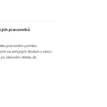
kých pracovníků
tiku pracovního poměru
ích na veřejných školách v rámci
 se po obecném vhledu do