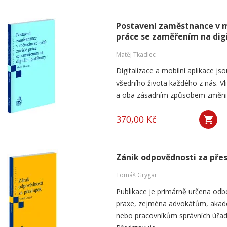
Postavení zaměstnance v m
práce se zaměřením na dig
Matěj Tkadlec
Digitalizace a mobilní aplikace js
všedního života každého z nás. V
a oba zásadním způsobem změnily 
370,00 Kč
Zánik odpovědnosti za pře
Tomáš Grygar
Publikace je primárně určena odb
praxe, zejména advokátům, aka
nebo pracovníkům správních úřad