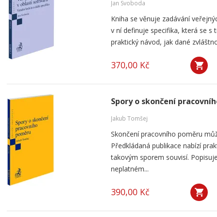
Jan Svoboda
Kniha se věnuje zadávání veřejnýc
v ní definuje specifika, která se s
praktický návod, jak dané zvláštnos
370,00 Kč
Spory o skončení pracovní
Jakub Tomšej
Skončení pracovního poměru můž
Předkládaná publikace nabízí prak
takovým sporem souvisí. Popisuje
neplatném...
390,00 Kč