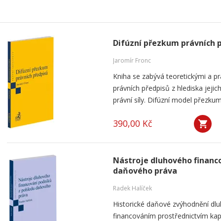
Difúzní přezkum právních 
Jaromír Fronc
Kniha se zabývá teoretickými a p
právních předpisů z hlediska jeji
právní síly. Difúzní model přezku
390,00 Kč
Nástroje dluhového financ
daňového práva
Radek Halíček
Historické daňové zvýhodnění dlu
financováním prostřednictvím kap