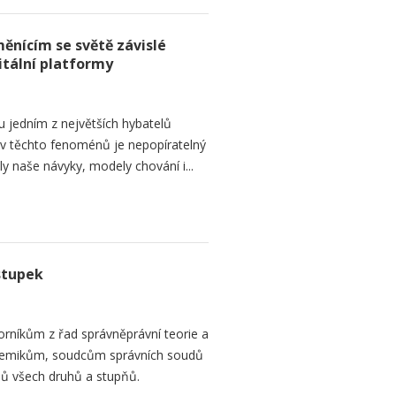
ěnícím se světě závislé
itální platformy
ou jedním z největších hybatelů
liv těchto fenoménů je nepopíratelný
naše návyky, modely chování i...
stupek
orníkům z řad správněprávní teorie a
demikům, soudcům správních soudů
ů všech druhů a stupňů.