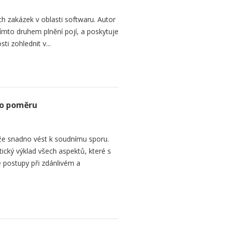
h zakázek v oblasti softwaru. Autor
 tímto druhem plnění pojí, a poskytuje
ti zohlednit v...
ho poměru
e snadno vést k soudnímu sporu.
tický výklad všech aspektů, které s
 postupy při zdánlivém a