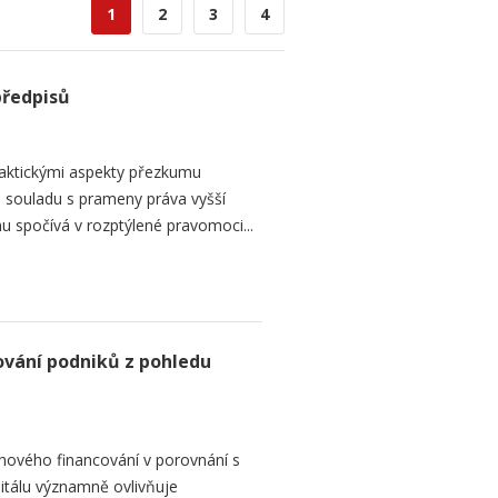
1
2
3
4
předpisů
raktickými aspekty přezkumu
ch souladu s prameny práva vyšší
mu spočívá v rozptýlené pravomoci...
ování podniků z pohledu
hového financování v porovnání s
itálu významně ovlivňuje