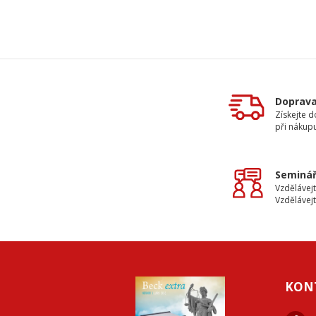
Doprav
Získejte 
při nákup
Seminář
Vzdělávejt
Vzdělávejt
KON