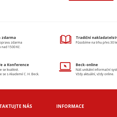
a zdarma
Tradiční nakladatelst
dopravu zdarma
Působíme na trhu přes 30 le
u nad 1500 Kč.
e a Konference
Beck-online
e se kvalitně.
Náš unikátní informační sys
e se s Akademií C. H. Beck.
Vždy aktuální, vždy online.
TAKTUJTE NÁS
INFORMACE