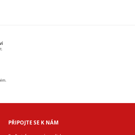
ví
t.
tém.
PŘIPOJTE SE K NÁM