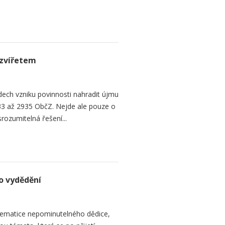
zvířetem
ech vzniku povinnosti nahradit újmu
3 až 2935 ObčZ. Nejde ale pouze o
srozumitelná řešení...
o vydědění
ematice nepominutelného dědice,