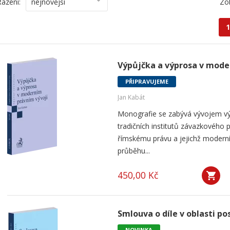
Řazení:
nejnovější
Zo
1
Výpůjčka a výprosa v mode
PŘIPRAVUJEME
Jan Kabát
Monografie se zabývá vývojem vý
tradičních institutů závazkového p
římskému právu a jejichž modern
průběhu...
450,00 Kč
Smlouva o díle v oblasti po
NOVINKA