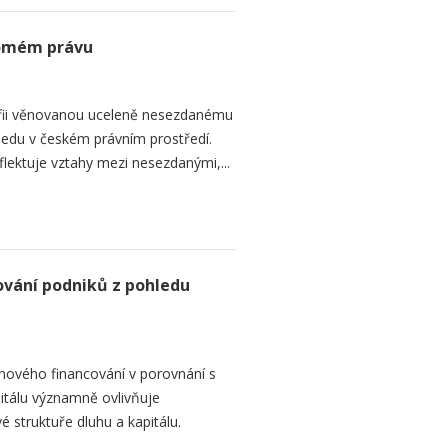
romém právu
fii věnovanou uceleně nesezdanému
edu v českém právním prostředí.
lektuje vztahy mezi nesezdanými,...
ování podniků z pohledu
hového financování v porovnání s
itálu významně ovlivňuje
é struktuře dluhu a kapitálu.