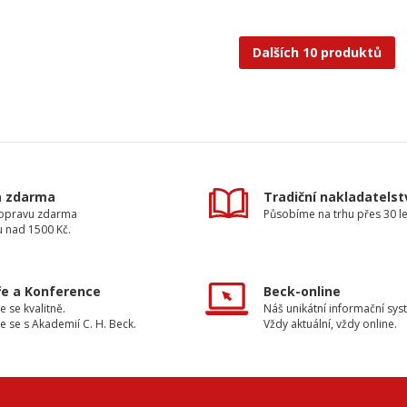
Dalších 10 produktů
a zdarma
Tradiční nakladatelst
dopravu zdarma
Působíme na trhu přes 30 le
u nad 1500 Kč.
e a Konference
Beck-online
e se kvalitně.
Náš unikátní informační sys
e se s Akademií C. H. Beck.
Vždy aktuální, vždy online.