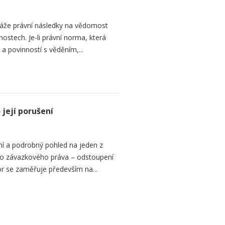
áže právní následky na vědomost
stech. Je-li právní norma, která
 a povinností s věděním,...
její porušení
í a podrobný pohled na jeden z
ního závazkového práva – odstoupení
or se zaměřuje především na...