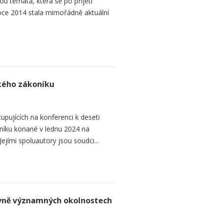
ou témata, která se po přijetí
ce 2014 stala mimořádně aktuální
ského zákoníku
upujících na konferenci k deseti
níku konané v lednu 2024 na
ejími spoluautory jsou soudci...
rávně významných okolnostech