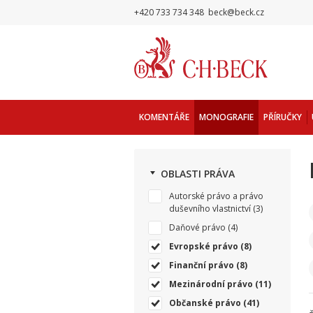
+420 733 734 348
beck@beck.cz
KOMENTÁŘE
MONOGRAFIE
PŘÍRUČKY
OBLASTI PRÁVA
Autorské právo a právo
duševního vlastnictví
(3)
Daňové právo
(4)
Evropské právo
(8)
Finanční právo
(8)
Mezinárodní právo
(11)
Občanské právo
(41)