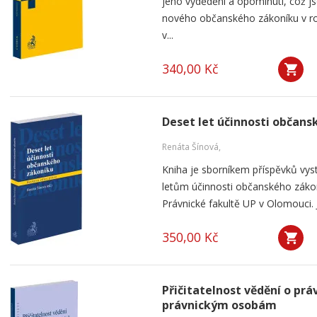
jeho vydědění a opominutí, což js
nového občanského zákoníku v ro
v...
340,00 Kč
Deset let účinnosti občan
Renáta Šínová,
Kniha je sborníkem příspěvků vyst
letům účinnosti občanského záko
Právnické fakultě UP v Olomouci. J
350,00 Kč
Přičitatelnost vědění o p
právnickým osobám