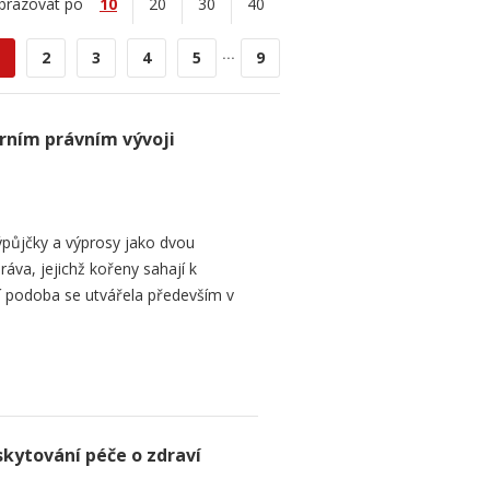
brazovat po
10
20
30
40
...
2
3
4
5
9
rním právním vývoji
půjčky a výprosy jako dvou
ráva, jejichž kořeny sahají k
í podoba se utvářela především v
skytování péče o zdraví