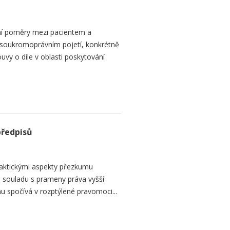
ní poměry mezi pacientem a
 soukromoprávním pojetí, konkrétně
vy o díle v oblasti poskytování
předpisů
raktickými aspekty přezkumu
ch souladu s prameny práva vyšší
mu spočívá v rozptýlené pravomoci...