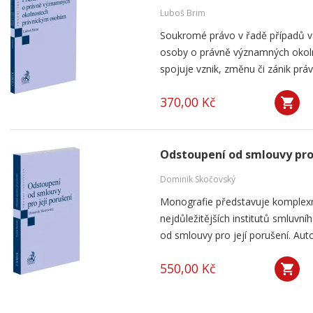
Luboš Brim
Soukromé právo v řadě případů v
osoby o právně významných okolno
spojuje vznik, změnu či zánik práv
370,00 Kč
Odstoupení od smlouvy pro 
Dominik Skočovský
Monografie představuje komplexn
nejdůležitějších institutů smluv
od smlouvy pro její porušení. Aut
550,00 Kč