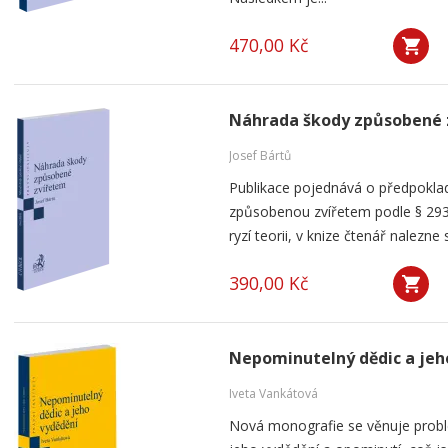
470,00 Kč
Náhrada škody způsobené 
Josef Bártů
Publikace pojednává o předpoklad
způsobenou zvířetem podle § 293
ryzí teorii, v knize čtenář nalezne 
390,00 Kč
Nepominutelný dědic a jeh
Iveta Vankátová
Nová monografie se věnuje probl