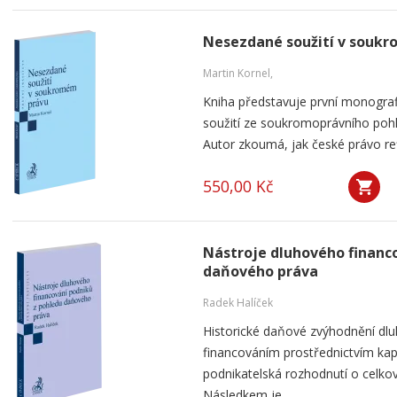
Nesezdané soužití v souk
Martin Kornel,
Kniha představuje první monogra
soužití ze soukromoprávního pohl
Autor zkoumá, jak české právo ref
550,00 Kč
Nástroje dluhového financ
daňového práva
Radek Halíček
Historické daňové zvýhodnění dlu
financováním prostřednictvím kap
podnikatelská rozhodnutí o celkov
Následkem je...