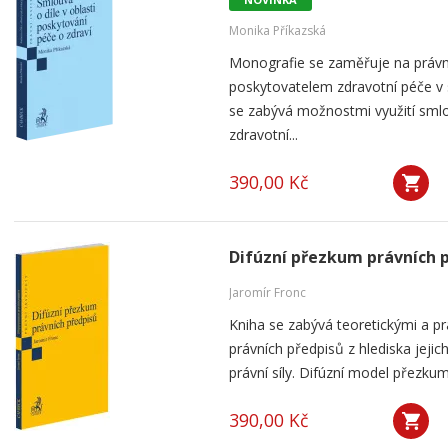
Monika Příkazská
Monografie se zaměřuje na práv
poskytovatelem zdravotní péče v
se zabývá možnostmi využití smlou
zdravotní...
390,00 Kč
Difúzní přezkum právních 
Jaromír Fronc
Kniha se zabývá teoretickými a p
právních předpisů z hlediska jeji
právní síly. Difúzní model přezku
390,00 Kč