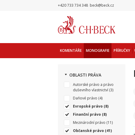
+420 733 734 348
beck@beck.cz
KOMENTÁŘE
MONOGRAFIE
PŘÍRUČKY
OBLASTI PRÁVA
Autorské právo a právo
duševního vlastnictví
(3)
Daňové právo
(4)
Evropské právo
(8)
Finanční právo
(8)
Mezinárodní právo
(11)
Občanské právo
(41)