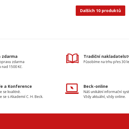
Dalších 10 produktů
a zdarma
Tradiční nakladatelst
dopravu zdarma
Působíme na trhu přes 30 le
u nad 1500 Kč.
e a Konference
Beck-online
e se kvalitně.
Náš unikátní informační sys
e se s Akademií C. H. Beck.
Vždy aktuální, vždy online.