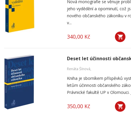
Nová monografie se věnuje probl
jeho vydědění a opominutí, což js
nového občanského zákoníku v ro
v...
340,00 Kč
Deset let účinnosti občan
Renáta Šínová,
Kniha je sborníkem příspěvků vyst
letům účinnosti občanského záko
Právnické fakultě UP v Olomouci. J
350,00 Kč