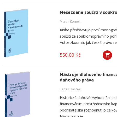
Nesezdané soužití v souk
Martin Kornel,
Kniha představuje první monogra
soužití ze soukromoprávního pohl
Autor zkoumá, jak české právo ref
550,00 Kč
Nástroje dluhového financ
daňového práva
Radek Halíček
Historické daňové zvýhodnění dlu
financováním prostřednictvím kap
podnikatelská rozhodnutí o celkov
Následkem je...