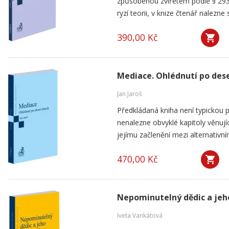
způsobenou zvířetem podle § 293
ryzí teorii, v knize čtenář nalezne 
390,00 Kč
Mediace. Ohlédnutí po dese
Jan Jaroš
Předkládaná kniha není typickou p
nenalezne obvyklé kapitoly věnují
jejímu začlenění mezi alternativní
470,00 Kč
Nepominutelný dědic a jeh
Iveta Vankátová