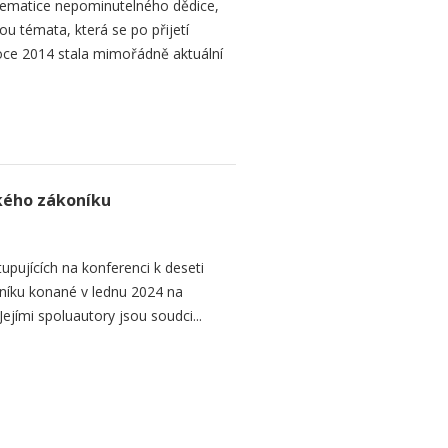
ematice nepominutelného dědice,
ou témata, která se po přijetí
ce 2014 stala mimořádně aktuální
ského zákoníku
upujících na konferenci k deseti
níku konané v lednu 2024 na
ejími spoluautory jsou soudci...