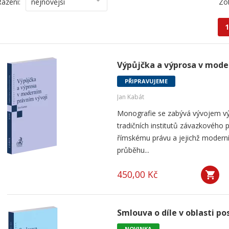
Řazení:
nejnovější
Zo
1
Výpůjčka a výprosa v mode
PŘIPRAVUJEME
Jan Kabát
Monografie se zabývá vývojem vý
tradičních institutů závazkového p
římskému právu a jejichž modern
průběhu...
450,00 Kč
Smlouva o díle v oblasti po
NOVINKA