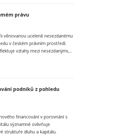
romém právu
fii věnovanou uceleně nesezdanému
edu v českém právním prostředí.
lektuje vztahy mezi nesezdanými,...
ování podniků z pohledu
hového financování v porovnání s
itálu významně ovlivňuje
é struktuře dluhu a kapitálu.