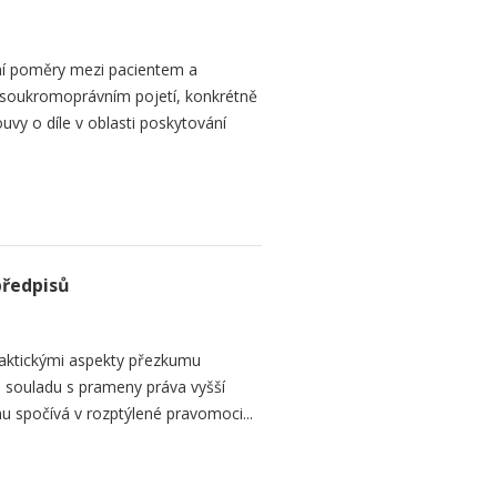
ní poměry mezi pacientem a
 soukromoprávním pojetí, konkrétně
vy o díle v oblasti poskytování
předpisů
raktickými aspekty přezkumu
ch souladu s prameny práva vyšší
mu spočívá v rozptýlené pravomoci...