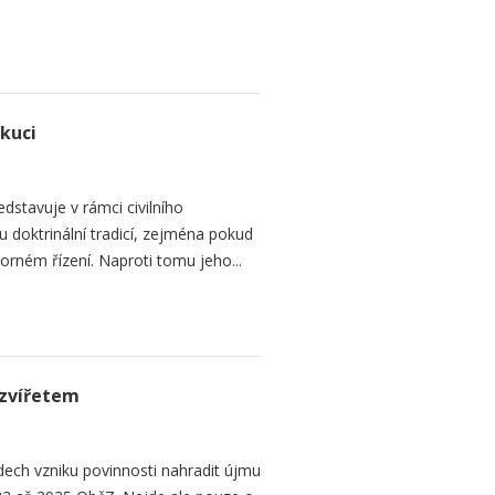
ekuci
dstavuje v rámci civilního
 doktrinální tradicí, zejména pokud
rném řízení. Naproti tomu jeho...
zvířetem
ech vzniku povinnosti nahradit újmu