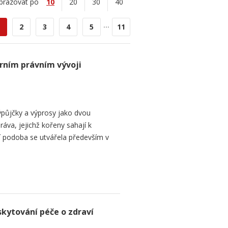
brazovat po
10
20
30
40
...
2
3
4
5
11
rním právním vývoji
půjčky a výprosy jako dvou
ráva, jejichž kořeny sahají k
í podoba se utvářela především v
skytování péče o zdraví