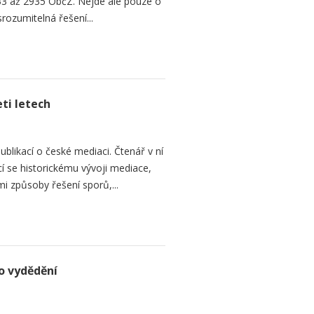
3 až 2935 ObčZ. Nejde ale pouze o
srozumitelná řešení...
ti letech
ublikací o české mediaci. Čtenář v ní
cí se historickému vývoji mediace,
mi způsoby řešení sporů,...
o vydědění