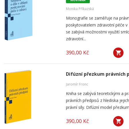
Monika Příkazská
Monografie se zaměřuje na práv
poskytovatelem zdravotní péče v
se zabývá možnostmi využití smlou
zdravotní...
390,00 Kč
Difúzní přezkum právních 
Jaromír Fronc
Kniha se zabývá teoretickými a p
právních předpisů z hlediska jeji
právní síly. Difúzní model přezku
390,00 Kč