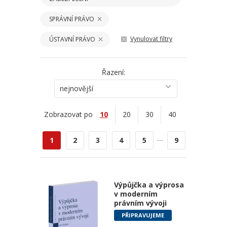
SPRÁVNÍ PRÁVO
Vynulovat filtry
ÚSTAVNÍ PRÁVO
Řazení:
nejnovější
Zobrazovat po
10
20
30
40
...
1
2
3
4
5
9
Výpůjčka a výprosa
v moderním
právním vývoji
PŘIPRAVUJEME