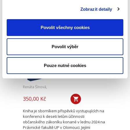
opominutí, což jsou témata, která se po přijetí
nového občanského zákoníku v roce 2014 stala
Zobrazit detaily
mimořádně aktuální v...
Povolit všechny cookies
Deset let účinnosti
občanského
zákoníku
Povolit výběr
Pouze nutné cookies
Renáta Šínová,
350,00 Kč
Kniha je sborníkem příspěvků vystupujících na
konferenci k deseti letům účinnosti
občanského zákoníku konané v lednu 2024 na
Právnické fakultě UP v Olomouci. Jejími