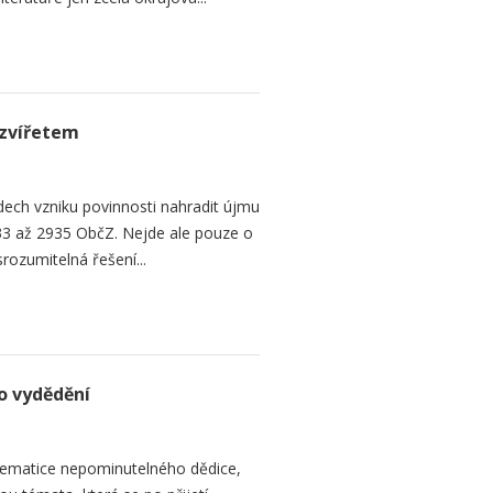
zvířetem
ech vzniku povinnosti nahradit újmu
3 až 2935 ObčZ. Nejde ale pouze o
srozumitelná řešení...
o vydědění
ematice nepominutelného dědice,