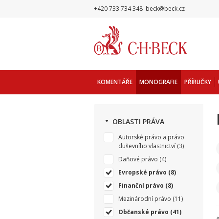
+420 733 734 348
beck@beck.cz
KOMENTÁŘE
MONOGRAFIE
PŘÍRUČKY
OBLASTI PRÁVA
Autorské právo a právo
duševního vlastnictví
(3)
Daňové právo
(4)
Evropské právo
(8)
Finanční právo
(8)
Mezinárodní právo
(11)
Občanské právo
(41)