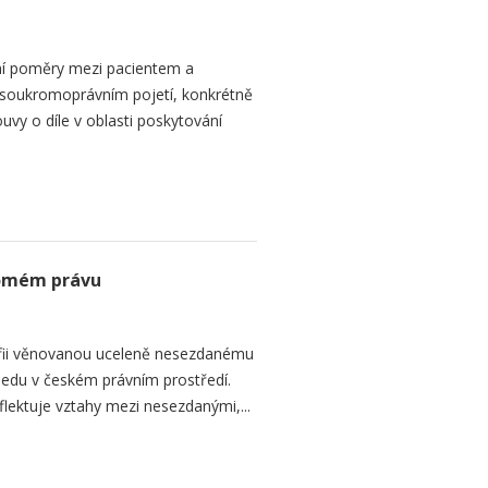
ní poměry mezi pacientem a
 soukromoprávním pojetí, konkrétně
vy o díle v oblasti poskytování
romém právu
fii věnovanou uceleně nesezdanému
edu v českém právním prostředí.
lektuje vztahy mezi nesezdanými,...