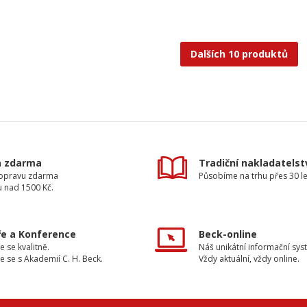
Dalších 10 produktů
a zdarma
Tradiční nakladatelst
dopravu zdarma
Působíme na trhu přes 30 le
u nad 1500 Kč.
e a Konference
Beck-online
e se kvalitně.
Náš unikátní informační sys
e se s Akademií C. H. Beck.
Vždy aktuální, vždy online.