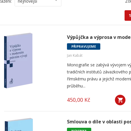
Řazení:
nejnovější
Zo
1
Výpůjčka a výprosa v mode
PŘIPRAVUJEME
Jan Kabát
Monografie se zabývá vývojem vý
tradičních institutů závazkového p
římskému právu a jejichž modern
průběhu...
450,00 Kč
Smlouva o díle v oblasti po
NOVINKA