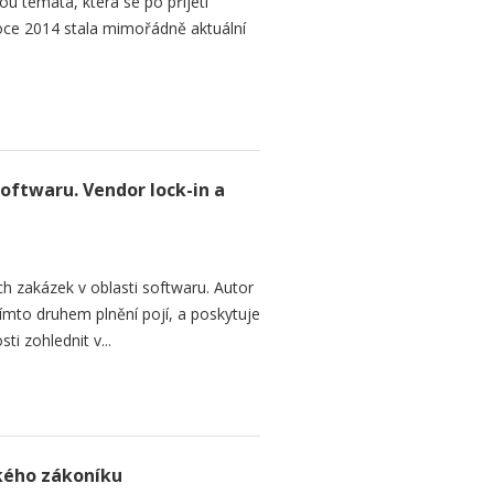
ou témata, která se po přijetí
ce 2014 stala mimořádně aktuální
softwaru. Vendor lock-in a
h zakázek v oblasti softwaru. Autor
 tímto druhem plnění pojí, a poskytuje
ti zohlednit v...
ského zákoníku