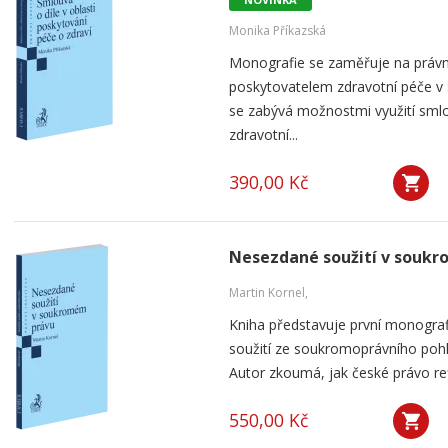
Monika Příkazská
Monografie se zaměřuje na práv
poskytovatelem zdravotní péče v
se zabývá možnostmi využití smlou
zdravotní...
390,00 Kč
Nesezdané soužití v souk
Martin Kornel,
Kniha představuje první monogra
soužití ze soukromoprávního pohl
Autor zkoumá, jak české právo ref
550,00 Kč