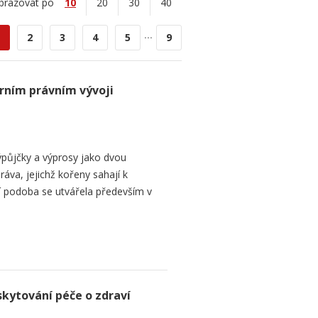
brazovat po
10
20
30
40
...
2
3
4
5
9
rním právním vývoji
půjčky a výprosy jako dvou
ráva, jejichž kořeny sahají k
í podoba se utvářela především v
skytování péče o zdraví