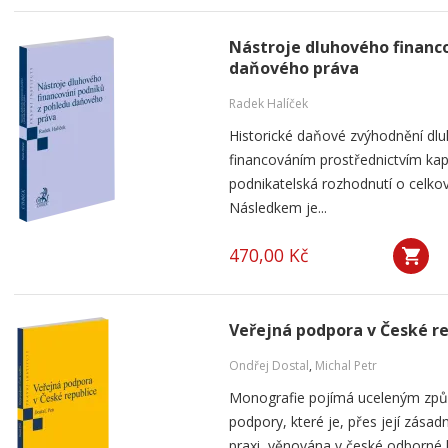
Nástroje dluhového financ
daňového práva
Radek Halíček
Historické daňové zvýhodnění dlu
financováním prostřednictvím kap
podnikatelská rozhodnutí o celkov
Následkem je...
470,00 Kč
Veřejná podpora v České r
Ondřej Dostal
,
Michal Petr
Monografie pojímá uceleným způ
podpory, které je, přes její zása
praxi, věnována v české odborné li