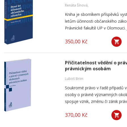
Renáta Šínová,
Kniha je sborníkem příspěvků vyst
letům účinnosti občanského záko
Právnické fakultě UP v Olomouci. J
350,00 Kč
Přičitatelnost vědění o p
právnickým osobám
Luboš Brim
Soukromé právo v řadě případů v
osoby o právně významných okolno
spojuje vznik, změnu či zánik práv
370,00 Kč