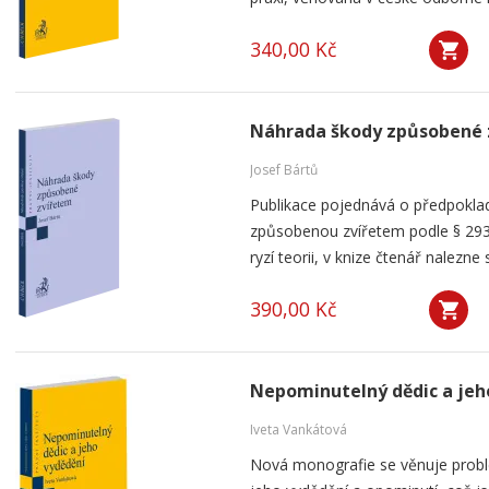
340,00 Kč
Náhrada škody způsobené 
Josef Bártů
Publikace pojednává o předpoklad
způsobenou zvířetem podle § 293
ryzí teorii, v knize čtenář nalezne 
390,00 Kč
Nepominutelný dědic a jeh
Iveta Vankátová
Nová monografie se věnuje probl