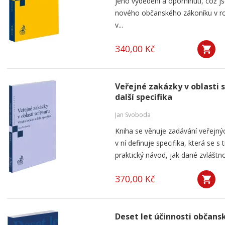
jeho vydědění a opominutí, což js
nového občanského zákoníku v ro
v...
340,00 Kč
Veřejné zakázky v oblasti 
další specifika
Jan Svoboda
Kniha se věnuje zadávání veřejnýc
v ní definuje specifika, která se s
praktický návod, jak dané zvláštnos
370,00 Kč
Deset let účinnosti občan