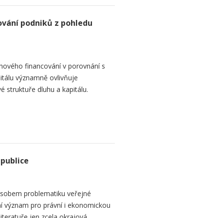
ování podniků z pohledu
hového financování v porovnání s
itálu významně ovlivňuje
é struktuře dluhu a kapitálu.
epublice
sobem problematiku veřejné
dní význam pro právní i ekonomickou
teratuře jen zcela okrajová...