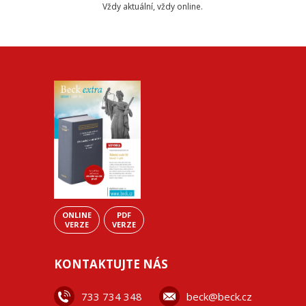
Vždy aktuální, vždy online.
ONLINE
PDF
VERZE
VERZE
KONTAKTUJTE NÁS
733 734 348
beck@beck.cz