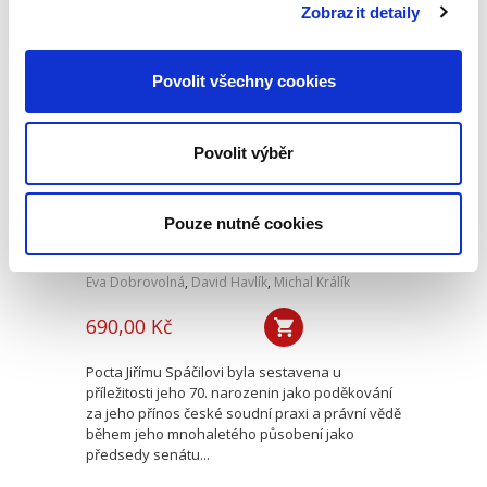
nebo donucením) s důrazem na...
Zobrazit detaily
Povolit všechny cookies
Pocta Jiřímu
Spáčilovi
Povolit výběr
Pouze nutné cookies
Eva Dobrovolná
,
David Havlík
,
Michal Králík
690,00 Kč
Pocta Jiřímu Spáčilovi byla sestavena u
příležitosti jeho 70. narozenin jako poděkování
za jeho přínos české soudní praxi a právní vědě
během jeho mnohaletého působení jako
předsedy senátu...