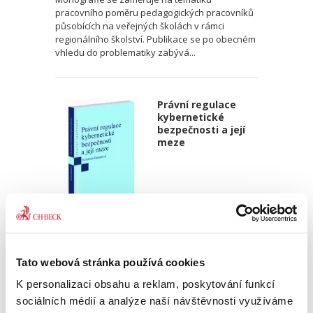
pracovního poměru pedagogických pracovníků
působících na veřejných školách v rámci
regionálního školství. Publikace se po obecném
vhledu do problematiky zabývá...
Právní regulace
kybernetické
bezpečnosti a její
meze
Kristina Ramešová
550,00 Kč
Tato webová stránka používá cookies
K personalizaci obsahu a reklam, poskytování funkcí
Publikace přináší analýzu právní regulace
sociálních médií a analýze naší návštěvnosti využíváme
kyberprostoru, bezpečnosti informací a