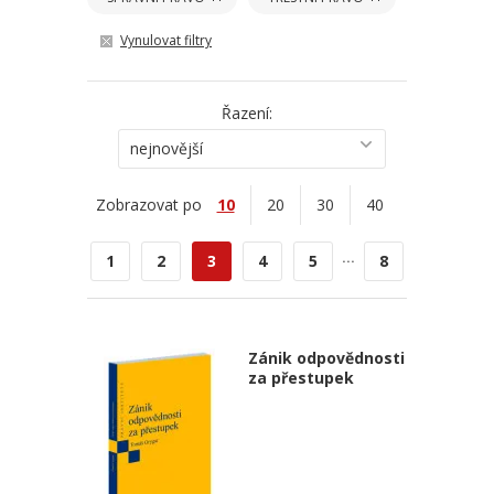
Vynulovat filtry
Řazení:
nejnovější
Zobrazovat po
10
20
30
40
...
1
2
3
4
5
8
Zánik odpovědnosti
za přestupek