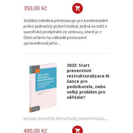
350,00 Kč
Zvláštní odměna představuje pro kontinentální
právo jedinečný právní institut. Jedná se totiž o
specifické protiplnění ze smlouvy, které je z
části určeno na základě posouzení
spravedlnosti jeho...
2023: Start
preventivní
restrukturalizace.Nová
šance pro
podnikatele, nebo
velký problém pro
věřitele?
Jaroslav Schönfeld
,
Michal Kuděj
,
Bohumil Havel
,
Petr Sprinz
,
a kol
490,00 Kč