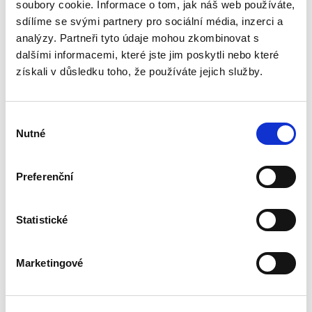
kybernetické bezpečnosti v širších teoretických
soubory cookie. Informace o tom, jak náš web používáte,
a praktických souvislostech ve snaze objasnit
sdílíme se svými partnery pro sociální média, inzerci a
úlohu státu a limity...
analýzy. Partneři tyto údaje mohou zkombinovat s
dalšími informacemi, které jste jim poskytli nebo které
získali v důsledku toho, že používáte jejich služby.
Základní triáda
správních žalob. K
realizovatelnosti
jednotného
Výběr
žalobního typu
Nutné
souhlasu
Preferenční
Daniel Codl
Statistické
390,00 Kč
Monografie se zabývá základní triádou
Marketingové
správních žalob (žaloba proti rozhodnutí,
žaloba na ochranu proti nečinnosti a žaloba na
ochranu před nezákonným zásahem, pokynem