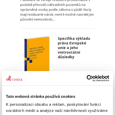
podobě převodů náhradních pozemků na
oprávněné osoby podle zákona o půdě. Na ty
mají restituenti nárok, není-li možné navrátit jim
původní nemovitosti,...
Specifika výkladu
práva Evropské
unie a jeho
vnitrostátní
důsledky
David Sehnálek
390,00 Kč
Tato webová stránka používá cookies
K personalizaci obsahu a reklam, poskytování funkcí
Publikace je zaměřena na výklad práva
sociálních médií a analýze naší návštěvnosti využíváme
Evropské unie a jeho zvláštnosti ve srovnání s