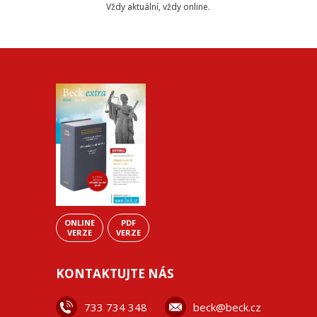
Vždy aktuální, vždy online.
ONLINE
PDF
VERZE
VERZE
KONTAKTUJTE NÁS
733 734 348
beck@beck.cz