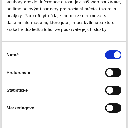
výkladem práva mezinárodního a práva
soubory cookie. Informace o tom, jak náš web používáte,
vnitrostátního. Často je totiž zdůrazňován vliv
sdílíme se svými partnery pro sociální média, inzerci a
práva Evropské unie na...
analýzy. Partneři tyto údaje mohou zkombinovat s
dalšími informacemi, které jste jim poskytli nebo které
získali v důsledku toho, že používáte jejich služby.
Zákaz diskriminace
a rovné zacházení v
pracovněprávních
vztazích v ČR a ve
Výběr
vybraných zemích
Nutné
souhlasu
EU
Preferenční
Michaela Hájková
Statistické
390,00 Kč
Publikace pojednává o rovném zacházení a
Marketingové
zákazu diskriminace v pracovněprávních
vztazích. Přestože se jedná o problematiku
významnou, nemá v České republice dlouhou