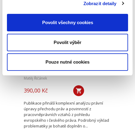
tradici a není ani častým...
Zobrazit detaily
Povolit všechny cookies
Přechod práv a
povinností z
pracovněprávních
vztahů
Povolit výběr
Pouze nutné cookies
Matěj Řičánek
390,00 Kč
Publikace přináší komplexní analýzu právní
úpravy přechodu práv a povinností z
pracovněprávních vztahů z pohledu
evropského i českého práva. Podrobný výklad
problematiky je bohatě doplněn o...