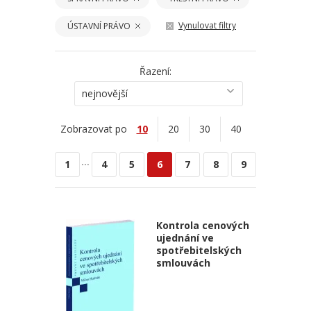
Vynulovat filtry
ÚSTAVNÍ PRÁVO
Řazení:
nejnovější
Zobrazovat po
10
20
30
40
...
1
4
5
6
7
8
9
Kontrola cenových
ujednání ve
spotřebitelských
smlouvách