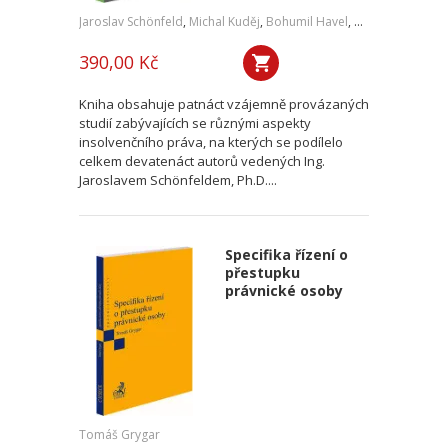
Jaroslav Schönfeld
,
Michal Kuděj
,
Bohumil Havel
,
Petr Sprinz
,
a kol
390,00 Kč
Kniha obsahuje patnáct vzájemně provázaných
studií zabývajících se různými aspekty
insolvenčního práva, na kterých se podílelo
celkem devatenáct autorů vedených Ing.
Jaroslavem Schönfeldem, Ph.D....
Specifika řízení o
přestupku
právnické osoby
Tomáš Grygar