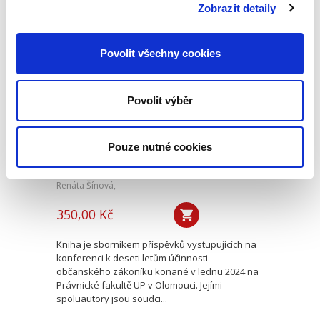
mimořádně aktuální v...
Zobrazit detaily
Povolit všechny cookies
Deset let účinnosti
občanského
zákoníku
Povolit výběr
Pouze nutné cookies
Renáta Šínová,
350,00 Kč
Kniha je sborníkem příspěvků vystupujících na
konferenci k deseti letům účinnosti
občanského zákoníku konané v lednu 2024 na
Právnické fakultě UP v Olomouci. Jejími
spoluautory jsou soudci...