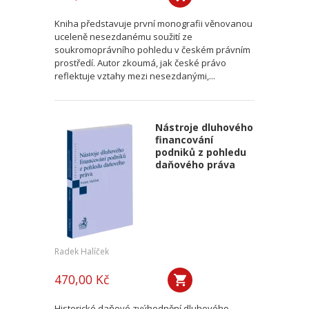
Kniha představuje první monografii věnovanou
uceleně nesezdanému soužití ze
soukromoprávního pohledu v českém právním
prostředí. Autor zkoumá, jak české právo
reflektuje vztahy mezi nesezdanými,...
Nástroje dluhového
financování
podniků z pohledu
daňového práva
Radek Halíček
470,00 Kč
Historické daňové zvýhodnění dluhového