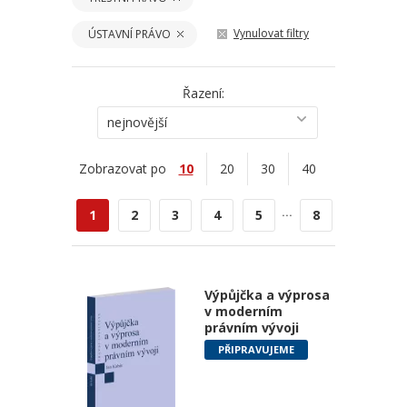
Vynulovat filtry
ÚSTAVNÍ PRÁVO
Řazení:
nejnovější
Zobrazovat po
10
20
30
40
...
1
2
3
4
5
8
Výpůjčka a výprosa
v moderním
právním vývoji
PŘIPRAVUJEME