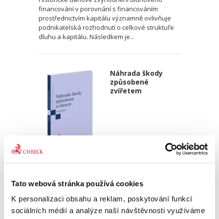
financování v porovnání s financováním
prostřednictvím kapitálu významně ovlivňuje
podnikatelská rozhodnutí o celkové struktuře
dluhu a kapitálu. Následkem je...
Náhrada škody
způsobené
zvířetem
Josef Bártů
390,00 Kč
Tato webová stránka používá cookies
K personalizaci obsahu a reklam, poskytování funkcí
Publikace pojednává o předpokladech vzniku
sociálních médií a analýze naší návštěvnosti využíváme
povinnosti nahradit újmu způsobenou zvířetem