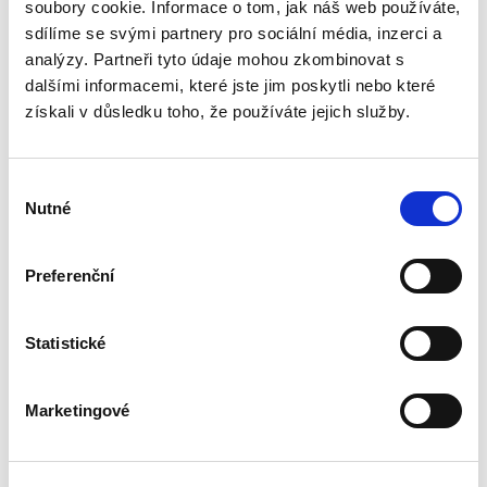
podle § 2933 až 2935 ObčZ. Nejde ale pouze o
soubory cookie. Informace o tom, jak náš web používáte,
ryzí teorii, v knize čtenář nalezne srozumitelná
sdílíme se svými partnery pro sociální média, inzerci a
řešení...
analýzy. Partneři tyto údaje mohou zkombinovat s
dalšími informacemi, které jste jim poskytli nebo které
získali v důsledku toho, že používáte jejich služby.
Nepominutelný
dědic a jeho
vydědění
Výběr
Nutné
souhlasu
Preferenční
Iveta Vankátová
Statistické
340,00 Kč
Nová monografie se věnuje problematice
Marketingové
nepominutelného dědice, jeho vydědění a
opominutí, což jsou témata, která se po přijetí
nového občanského zákoníku v roce 2014 stala