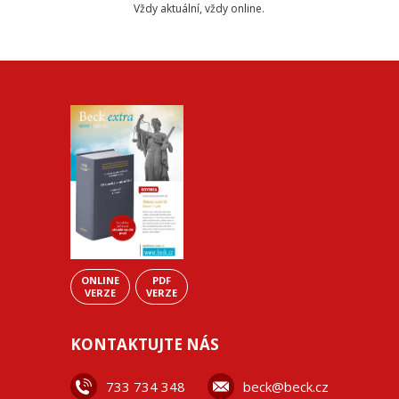
Vždy aktuální, vždy online.
ONLINE
PDF
VERZE
VERZE
KONTAKTUJTE NÁS
733 734 348
beck@beck.cz