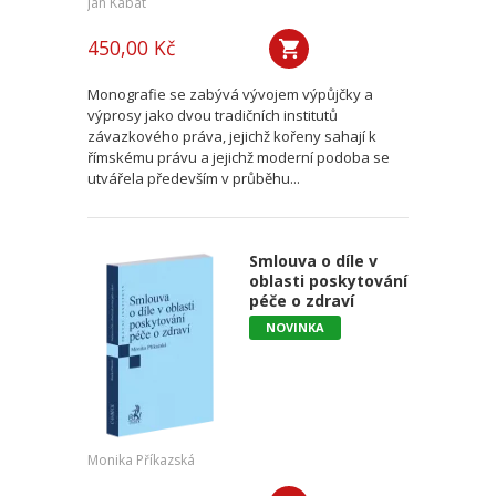
Jan Kabát
450,00 Kč
Monografie se zabývá vývojem výpůjčky a
výprosy jako dvou tradičních institutů
závazkového práva, jejichž kořeny sahají k
římskému právu a jejichž moderní podoba se
utvářela především v průběhu...
Smlouva o díle v
oblasti poskytování
péče o zdraví
NOVINKA
Monika Příkazská