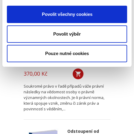
Přičitatelnost
vědění o právně
Povolit všechny cookies
významných
okolnostech
právnickým
Povolit výběr
osobám
Pouze nutné cookies
Luboš Brim
370,00 Kč
Soukromé právo v řadě případů váže právní
následky na vědomost osoby o právně
významných okolnostech. Je-li právní norma,
která spojuje vznik, změnu či zánik práv a
povinností s věděním,...
Odstoupení od