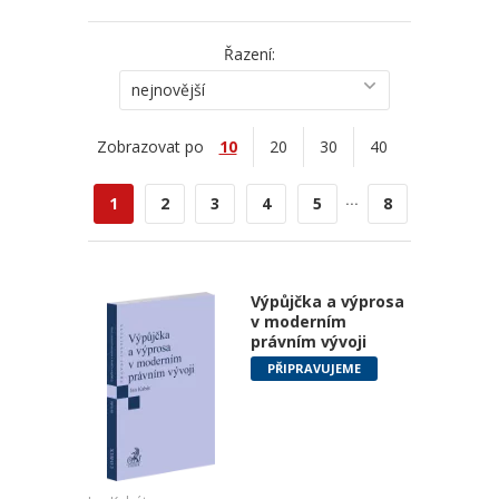
Řazení:
nejnovější
Zobrazovat po
10
20
30
40
...
1
2
3
4
5
8
Výpůjčka a výprosa
v moderním
právním vývoji
PŘIPRAVUJEME