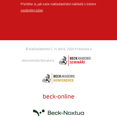
Přečtěte si, jak naše nakladatelství nakládá s Vašimi
osobními údaji
.
© Nakladatelství C. H. Beck,
2026 Právnická a
ekonomická literatura