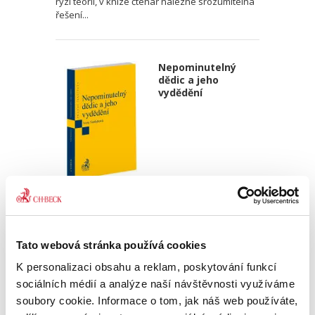
ryzí teorii, v knize čtenář nalezne srozumitelná
řešení...
Nepominutelný
dědic a jeho
vydědění
Iveta Vankátová
340,00 Kč
Tato webová stránka používá cookies
Nová monografie se věnuje problematice
nepominutelného dědice, jeho vydědění a
K personalizaci obsahu a reklam, poskytování funkcí
opominutí, což jsou témata, která se po přijetí
sociálních médií a analýze naší návštěvnosti využíváme
nového občanského zákoníku v roce 2014 stala
soubory cookie. Informace o tom, jak náš web používáte,
mimořádně aktuální v...