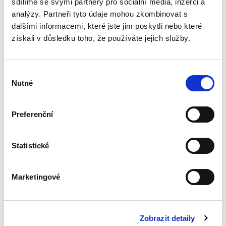
sdílíme se svými partnery pro sociální média, inzerci a
analýzy. Partneři tyto údaje mohou zkombinovat s
dalšími informacemi, které jste jim poskytli nebo které
Deset let účinnosti
získali v důsledku toho, že používáte jejich služby.
občanského
zákoníku
Výběr
Nutné
souhlasu
Preferenční
Renáta Šínová,
350,00 Kč
Statistické
Kniha je sborníkem příspěvků vystupujících na
konferenci k deseti letům účinnosti
Marketingové
občanského zákoníku konané v lednu 2024 na
Právnické fakultě UP v Olomouci. Jejími
spoluautory jsou soudci...
Zobrazit detaily