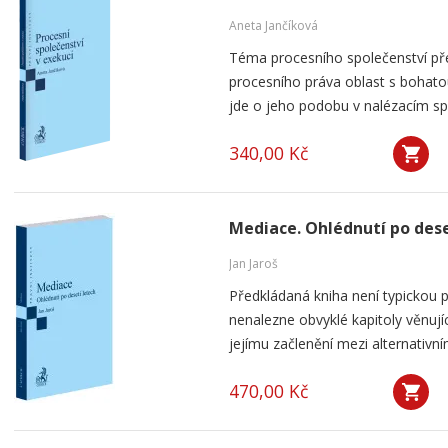
Aneta Jančíková
Téma procesního společenství pře
procesního práva oblast s bohatou
jde o jeho podobu v nalézacím spo
340,00 Kč
Mediace. Ohlédnutí po dese
Jan Jaroš
Předkládaná kniha není typickou p
nenalezne obvyklé kapitoly věnují
jejímu začlenění mezi alternativní
470,00 Kč