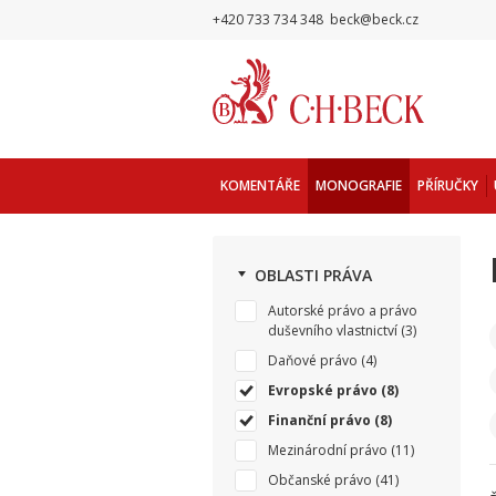
+420 733 734 348
beck@beck.cz
KOMENTÁŘE
MONOGRAFIE
PŘÍRUČKY
OBLASTI PRÁVA
Autorské právo a právo
duševního vlastnictví
(3)
Daňové právo
(4)
Evropské právo
(8)
Finanční právo
(8)
Mezinárodní právo
(11)
Občanské právo
(41)