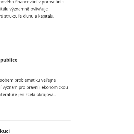
hového financování v porovnání s
itálu významně ovlivňuje
é struktuře dluhu a kapitálu.
epublice
sobem problematiku veřejné
dní význam pro právní i ekonomickou
teratuře jen zcela okrajová...
ekuci