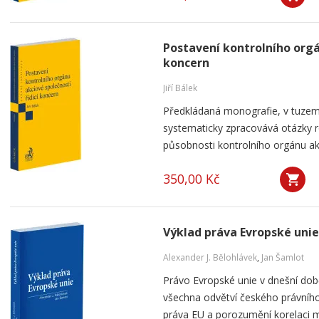
Postavení kontrolního orgá
koncern
Jiří Bálek
Předkládaná monografie, v tuzems
systematicky zpracovává otázky ro
působnosti kontrolního orgánu akc
350,00 Kč
Výklad práva Evropské unie
Alexander J. Bělohlávek
,
Jan Šamlot
Právo Evropské unie v dnešní do
všechna odvětví českého právního
práva EU a porozumění korelaci 