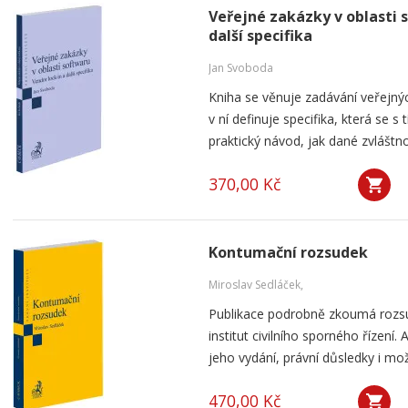
Veřejné zakázky v oblasti 
další specifika
Jan Svoboda
Kniha se věnuje zadávání veřejnýc
v ní definuje specifika, která se s
praktický návod, jak dané zvláštnos
370,00 Kč
Kontumační rozsudek
Miroslav Sedláček,
Publikace podrobně zkoumá rozsu
institut civilního sporného řízení
jeho vydání, právní důsledky i mo
470,00 Kč