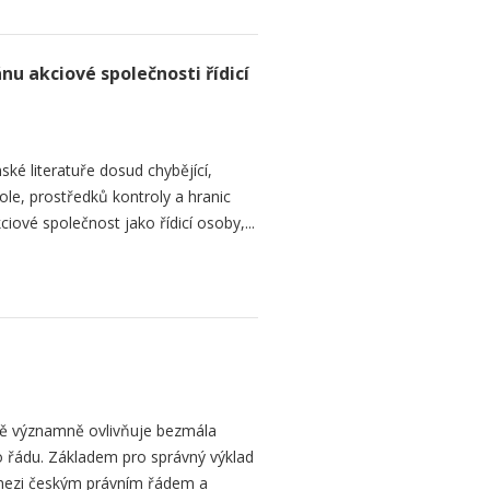
nu akciové společnosti řídicí
ké literatuře dosud chybějící,
le, prostředků kontroly a hranic
iové společnost jako řídicí osoby,...
bě významně ovlivňuje bezmála
 řádu. Základem pro správný výklad
mezi českým právním řádem a