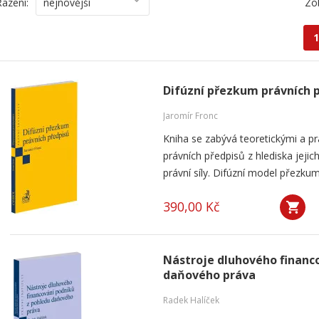
Řazení:
nejnovější
Zo
1
Difúzní přezkum právních 
Jaromír Fronc
Kniha se zabývá teoretickými a p
právních předpisů z hlediska jeji
právní síly. Difúzní model přezku
390,00 Kč
Nástroje dluhového financ
daňového práva
Radek Halíček