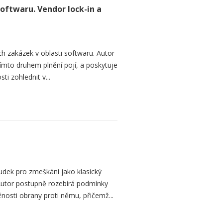
softwaru. Vendor lock-in a
h zakázek v oblasti softwaru. Autor
 tímto druhem plnění pojí, a poskytuje
ti zohlednit v...
dek pro zmeškání jako klasický
. Autor postupně rozebírá podmínky
žnosti obrany proti němu, přičemž...