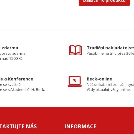
Dalších 10 produktů
a zdarma
Tradiční nakladatelst
dopravu zdarma
Působíme na trhu přes 30 le
u nad 1500 Kč.
e a Konference
Beck-online
e se kvalitně.
Náš unikátní informační sys
e se s Akademií C. H. Beck.
Vždy aktuální, vždy online.
TAKTUJTE NÁS
INFORMACE