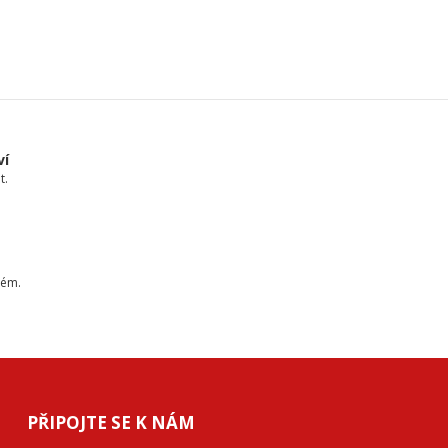
ví
t.
tém.
PŘIPOJTE SE K NÁM