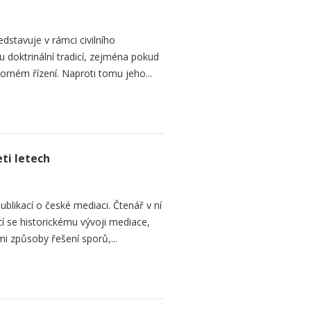
dstavuje v rámci civilního
 doktrinální tradicí, zejména pokud
rném řízení. Naproti tomu jeho...
ti letech
ublikací o české mediaci. Čtenář v ní
cí se historickému vývoji mediace,
mi způsoby řešení sporů,...