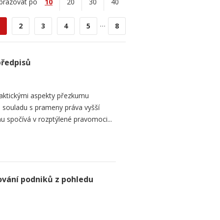
brazovat po
10
20
30
40
...
2
3
4
5
8
předpisů
raktickými aspekty přezkumu
ch souladu s prameny práva vyšší
mu spočívá v rozptýlené pravomoci...
ování podniků z pohledu