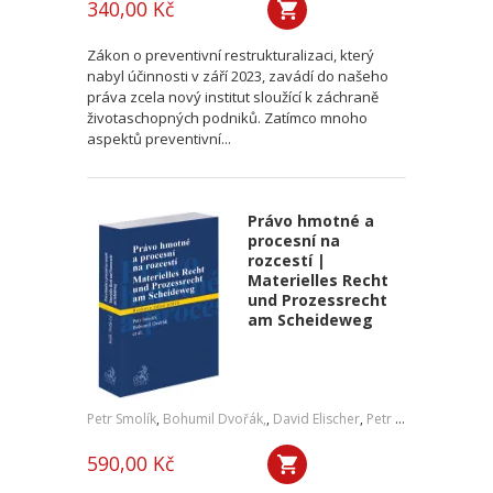
340,00 Kč
Zákon o preventivní restrukturalizaci, který
nabyl účinnosti v září 2023, zavádí do našeho
práva zcela nový institut sloužící k záchraně
životaschopných podniků. Zatímco mnoho
aspektů preventivní...
Právo hmotné a
procesní na
rozcestí |
Materielles Recht
und Prozessrecht
am Scheideweg
Petr Smolík
,
Bohumil Dvořák,
,
David Elischer
,
Petr Lavický
,
Tomáš 
590,00 Kč