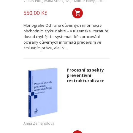
Václav Pilík,
,
Ivana Štenglová
,
Dalibor Nový
,
a kol.
550,00 Kč
Monografie Ochrana důvěrných informací v
obchodním styku nabízí – v tuzemské literatuře
dosud chybějící – systematické zpracování
ochrany důvěrných informací především ve
smluvním právu, ale i v...
Procesní aspekty
preventivní
restrukturalizace
Anna Zemandlová