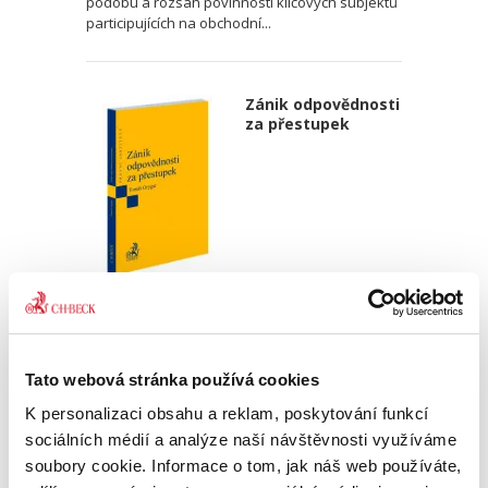
podobu a rozsah povinností klíčových subjektů
participujících na obchodní...
Zánik odpovědnosti
za přestupek
Tomáš Grygar
550,00 Kč
Tato webová stránka používá cookies
Publikace je primárně určena odborníkům z řad
správněprávní teorie a praxe, zejména
K personalizaci obsahu a reklam, poskytování funkcí
advokátům, akademikům, soudcům správních
sociálních médií a analýze naší návštěvnosti využíváme
soudů nebo pracovníkům správních úřadů
soubory cookie. Informace o tom, jak náš web používáte,
všech druhů a stupňů. Představuje...