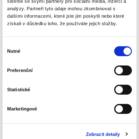
sdílíme se svými partnery pro sociální média, inzerci a
analýzy. Partneři tyto údaje mohou zkombinovat s
dalšími informacemi, které jste jim poskytli nebo které
Proměny
získali v důsledku toho, že používáte jejich služby.
soukromého práva
v době COVID-19
Výběr
Nutné
souhlasu
Preferenční
Jan Škrabka
,
a kol.
490,00 Kč
Statistické
Monografie Proměny soukromého práva v
době COVID-19 se zabývá vybranými změnami
Marketingové
soukromého práva v letech 2020 až 2022. V této
době byla většina zemí světa, včetně České
republiky, zasažena vlnou...
Zobrazit detaily