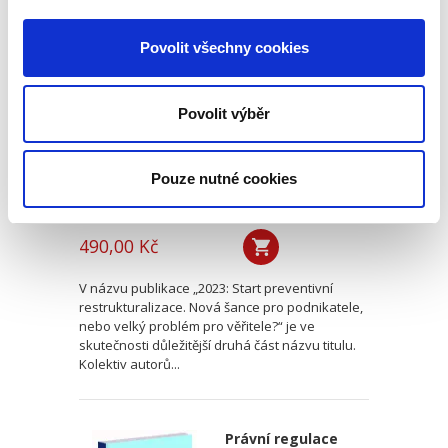
2023: Start
preventivní
Povolit všechny cookies
restrukturalizace.Nová
šance pro
podnikatele, nebo
Povolit výběr
velký problém pro
věřitele?
Pouze nutné cookies
Jaroslav Schönfeld
,
Michal Kuděj
,
Bohumil Havel
,
Petr Sprinz
,
a kol
490,00 Kč
V názvu publikace „2023: Start preventivní
restrukturalizace. Nová šance pro podnikatele,
nebo velký problém pro věřitele?“ je ve
skutečnosti důležitější druhá část názvu titulu.
Kolektiv autorů...
Právní regulace