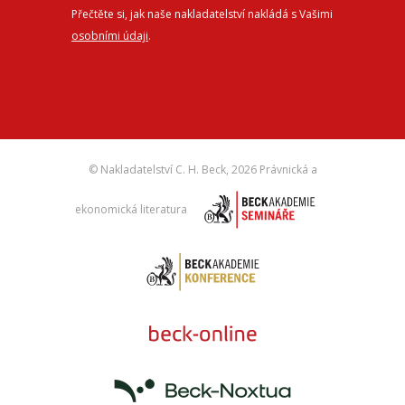
Přečtěte si, jak naše nakladatelství nakládá s Vašimi
osobními údaji
.
© Nakladatelství C. H. Beck,
2026 Právnická a
ekonomická literatura