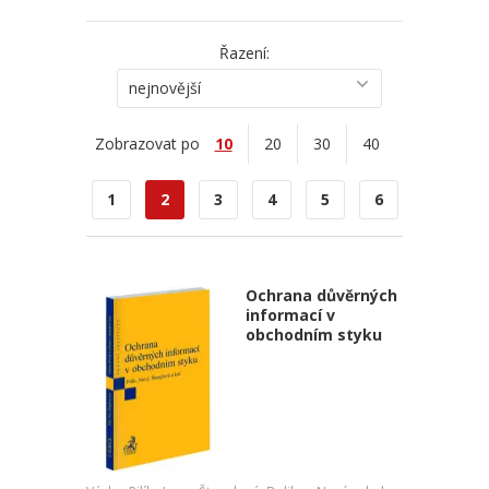
Řazení:
nejnovější
Zobrazovat po
10
20
30
40
1
2
3
4
5
6
Ochrana důvěrných
informací v
obchodním styku