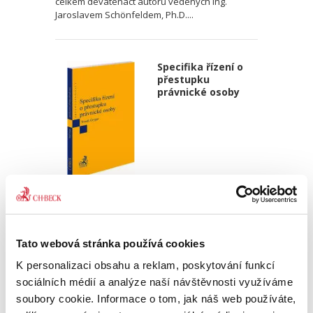
celkem devatenáct autorů vedených Ing.
Jaroslavem Schönfeldem, Ph.D....
Specifika řízení o
přestupku
právnické osoby
Tomáš Grygar
390,00 Kč
Tato webová stránka používá cookies
Tato publikace je věnována problematice řízení
o přestupku právnické osoby, a to zejména z
K personalizaci obsahu a reklam, poskytování funkcí
pohledu jeho specifik oproti řízení o přestupku
sociálních médií a analýze naší návštěvnosti využíváme
osoby fyzické. V červenci 2017 nabyl účinnosti
soubory cookie. Informace o tom, jak náš web používáte,
nový zákon...