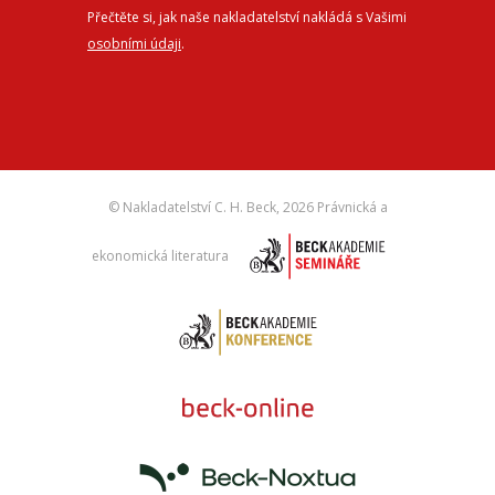
Přečtěte si, jak naše nakladatelství nakládá s Vašimi
osobními údaji
.
© Nakladatelství C. H. Beck,
2026 Právnická a
ekonomická literatura