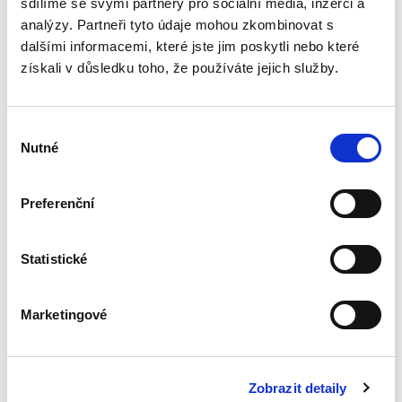
sdílíme se svými partnery pro sociální média, inzerci a
analýzy. Partneři tyto údaje mohou zkombinovat s
dalšími informacemi, které jste jim poskytli nebo které
Druhy podílů v
získali v důsledku toho, že používáte jejich služby.
kapitálových
společnostech
Výběr
Nutné
souhlasu
Preferenční
Daniel Lála
450,00 Kč
Statistické
Publikace má povahu příručky pro právní teorii
a praxi. Zaměřuje se na analýzu možností,
Marketingové
které při tvorbě druhů podílů (akcií) zákon o
obchodních korporacích poskytuje. Autor
posuzuje, které...
Zobrazit detaily