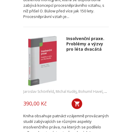
zabývá koncepcí procesněprávního vztahu, s
níž přišel O. Bülow před více jak 150 lety.
Procesněprávní vztah je...
Insolvenční praxe.
Problémy a výzvy
pro léta dvacátá
Jaroslav Schönfeld
,
Michal Kuděj
,
Bohumil Havel
,
Petr Sprinz
,
a kol
390,00 Kč
Kniha obsahuje patnáct vzájemně provázaných
studií zabývajících se různými aspekty
insolvenčního práva, na kterých se podílelo