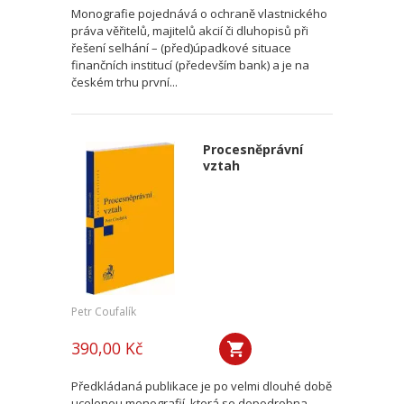
Monografie pojednává o ochraně vlastnického
práva věřitelů, majitelů akcií či dluhopisů při
řešení selhání – (před)úpadkové situace
finančních institucí (především bank) a je na
českém trhu první...
Procesněprávní
vztah
Petr Coufalík
390,00 Kč
Předkládaná publikace je po velmi dlouhé době
ucelenou monografií, která se dopodrobna