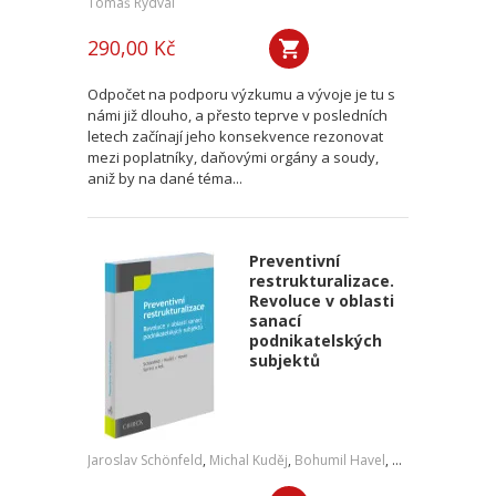
Tomáš Rydval
290,00 Kč
Odpočet na podporu výzkumu a vývoje je tu s
námi již dlouho, a přesto teprve v posledních
letech začínají jeho konsekvence rezonovat
mezi poplatníky, daňovými orgány a soudy,
aniž by na dané téma...
Preventivní
restrukturalizace.
Revoluce v oblasti
sanací
podnikatelských
subjektů
Jaroslav Schönfeld
,
Michal Kuděj
,
Bohumil Havel
,
Petr Sprinz
,
a kol