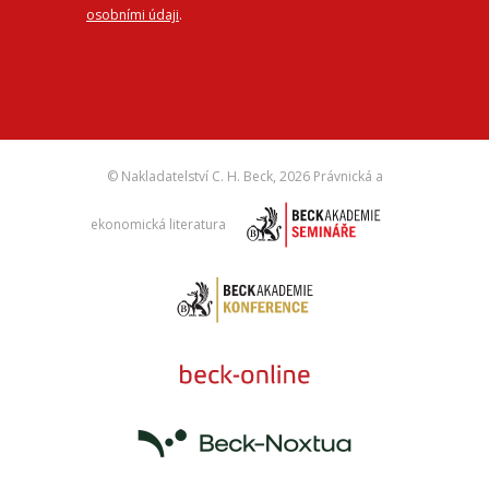
osobními údaji
.
© Nakladatelství C. H. Beck,
2026 Právnická a
ekonomická literatura