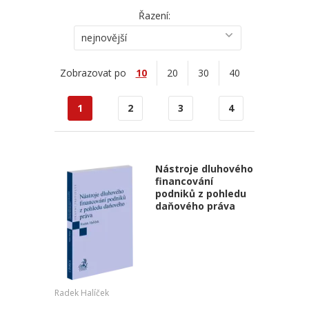
Řazení:
nejnovější
Zobrazovat po
10
20
30
40
1
2
3
4
Nástroje dluhového
financování
podniků z pohledu
daňového práva
Radek Halíček