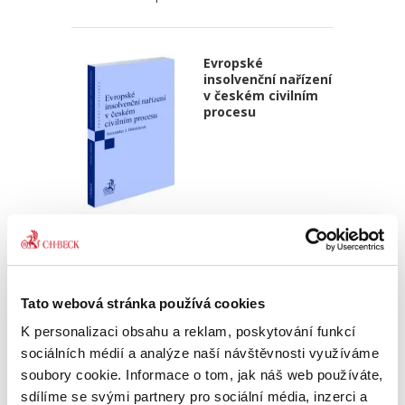
Evropské
insolvenční nařízení
v českém civilním
procesu
Alexander J. Bělohlávek
690,00 Kč
Publikace navazuje na druhé vydání autorova
Tato webová stránka používá cookies
podrobného komentáře k Nařízení 2015/848 o
K personalizaci obsahu a reklam, poskytování funkcí
insolvenčním řízení, který vyšel v české verzi u
C. H. Beck v roce 2020. Zmíněný komentář byl
sociálních médií a analýze naší návštěvnosti využíváme
zpracován v...
soubory cookie. Informace o tom, jak náš web používáte,
sdílíme se svými partnery pro sociální média, inzerci a