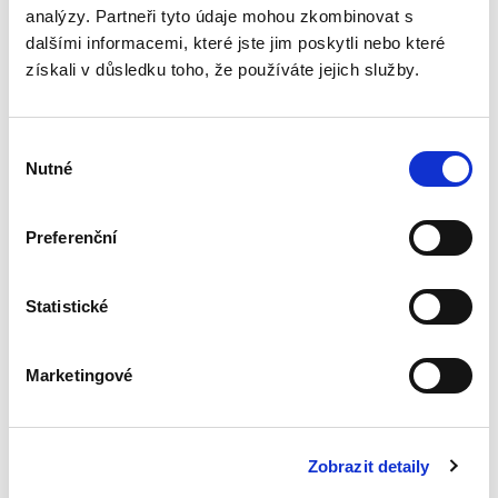
analýzy. Partneři tyto údaje mohou zkombinovat s
Transpozice
dalšími informacemi, které jste jim poskytli nebo které
nepřenosné části
získali v důsledku toho, že používáte jejich služby.
rodičovské
dovolené
Výběr
Nutné
souhlasu
Preferenční
Lucie Přenosilová
340,00 Kč
Statistické
Monografie analyzuje soulad české právní
úpravy s požadavky čl. 5 odst. 2 a čl. 8 odst. 3
směrnice Evropského parlamentu a Rady (EU)
Marketingové
2019/1158 ze dne 20. června 2019 o rovnováze
mezi pracovním a...
Zobrazit detaily
Moderní soutěžní