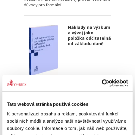
důvody pro formální...
Náklady na výzkum
a vývoj jako
položka odčitatelná
od základu daně
Tomáš Rydval
290,00 Kč
Tato webová stránka používá cookies
Odpočet na podporu výzkumu a vývoje je tu s
námi již dlouho, a přesto teprve v posledních
K personalizaci obsahu a reklam, poskytování funkcí
letech začínají jeho konsekvence rezonovat
sociálních médií a analýze naší návštěvnosti využíváme
mezi poplatníky, daňovými orgány a soudy,
soubory cookie. Informace o tom, jak náš web používáte,
aniž by na dané téma...