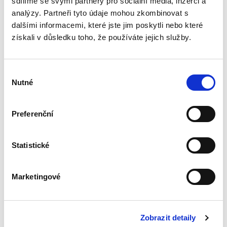
sdílíme se svými partnery pro sociální média, inzerci a
analýzy. Partneři tyto údaje mohou zkombinovat s
dalšími informacemi, které jste jim poskytli nebo které
Preventivní
restrukturalizace.
získali v důsledku toho, že používáte jejich služby.
Revoluce v oblasti
sanací
podnikatelských
Výběr
subjektů
Nutné
souhlasu
Preferenční
Jaroslav Schönfeld
,
Michal Kuděj
,
Bohumil Havel
,
Petr Sprinz
,
a kol
490,00 Kč
Statistické
Preventivní restrukturalizace jako
předúpadkový způsob řešení finančních obtíží
Marketingové
je nový trend v kontinentálním zákonodárství
vyvolaný evropskou směrnicí o restrukturalizaci
a insolvenci z roku...
Zobrazit detaily