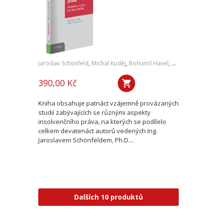
Jaroslav Schönfeld
,
Michal Kuděj
,
Bohumil Havel
,
Petr Sprinz
,
a kol
390,00 Kč
Kniha obsahuje patnáct vzájemně provázaných
studií zabývajících se různými aspekty
insolvenčního práva, na kterých se podílelo
celkem devatenáct autorů vedených Ing.
Jaroslavem Schönfeldem, Ph.D....
Dalších 10 produktů