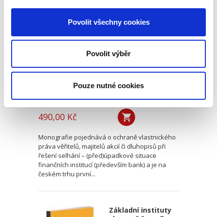
Bail-in a ochrana
vlastnického práva
Povolit všechny cookies
Povolit výběr
Pouze nutné cookies
Radek Vojtek
490,00 Kč
Monografie pojednává o ochraně vlastnického
práva věřitelů, majitelů akcií či dluhopisů při
řešení selhání – (před)úpadkové situace
finančních institucí (především bank) a je na
českém trhu první...
Základní instituty