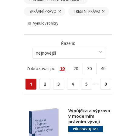
SPRÁVNÍ PRÁVO
TRESTNÍ PRÁVO
Vynulovat filtry
Řazení:
nejnovější
Zobrazovat po
10
20
30
40
...
1
2
3
4
5
9
Výpůjčka a výprosa
v moderním
právním vývoji
PŘIPRAVUJEME