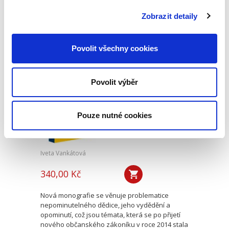
kapitoly věnující se historickému vývoji
mediace, jejímu začlenění mezi alternativními
Zobrazit detaily
způsoby řešení sporů,...
Povolit všechny cookies
Nepominutelný
dědic a jeho
vydědění
Povolit výběr
Pouze nutné cookies
Iveta Vankátová
340,00 Kč
Nová monografie se věnuje problematice
nepominutelného dědice, jeho vydědění a
opominutí, což jsou témata, která se po přijetí
nového občanského zákoníku v roce 2014 stala