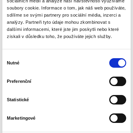
sociálních médií a analýze naší návštěvnosti využíváme
Publikace pojednává o předpokladech vzniku
povinnosti nahradit újmu způsobenou zvířetem
soubory cookie. Informace o tom, jak náš web používáte,
podle § 2933 až 2935 ObčZ. Nejde ale pouze o
sdílíme se svými partnery pro sociální média, inzerci a
ryzí teorii, v knize čtenář nalezne srozumitelná
analýzy. Partneři tyto údaje mohou zkombinovat s
řešení...
dalšími informacemi, které jste jim poskytli nebo které
získali v důsledku toho, že používáte jejich služby.
Mediace. Ohlédnutí
po deseti letech
Výběr
Nutné
souhlasu
Preferenční
Jan Jaroš
Statistické
470,00 Kč
Marketingové
Předkládaná kniha není typickou publikací o
české mediaci. Čtenář v ní nenalezne obvyklé