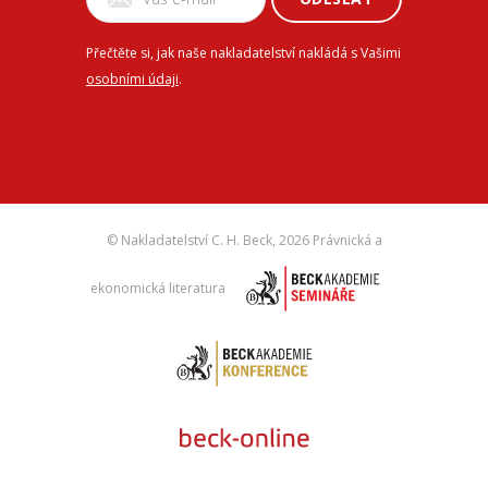
Přečtěte si, jak naše nakladatelství nakládá s Vašimi
osobními údaji
.
© Nakladatelství C. H. Beck,
2026 Právnická a
ekonomická literatura