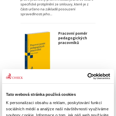
specifické protiplnění ze smlouvy, které je z
části určeno na základě posouzení
spravedlnosti jeho...
Pracovní poměr
pedagogických
pracovníků
Michal Smejkal
390,00 Kč
Tato webová stránka používá cookies
Monografie se zaměřuje na tématiku
K personalizaci obsahu a reklam, poskytování funkcí
pracovního poměru pedagogických pracovníků
sociálních médií a analýze naší návštěvnosti využíváme
působících na veřejných školách v rámci
soubory cookie. Informace o tom, jak náš web používáte,