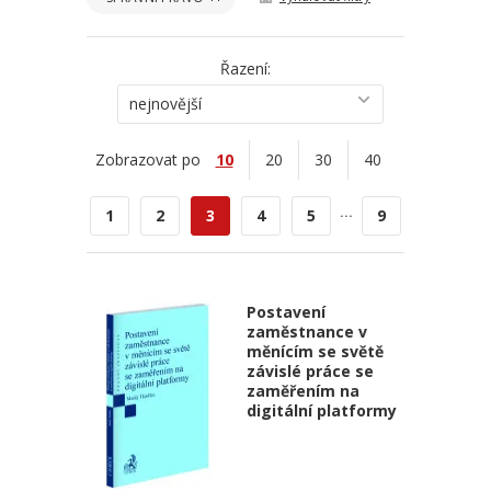
Řazení:
nejnovější
Zobrazovat po
10
20
30
40
...
1
2
3
4
5
9
Postavení
zaměstnance v
měnícím se světě
závislé práce se
zaměřením na
digitální platformy