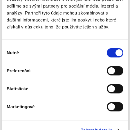
regionálního školství. Publikace se po obecném
vhledu do problematiky zabývá...
sdílíme se svými partnery pro sociální média, inzerci a
analýzy. Partneři tyto údaje mohou zkombinovat s
dalšími informacemi, které jste jim poskytli nebo které
získali v důsledku toho, že používáte jejich služby.
Právní regulace
kybernetické
bezpečnosti a její
meze
Výběr
Nutné
souhlasu
Preferenční
Kristina Ramešová
Statistické
550,00 Kč
Publikace přináší analýzu právní regulace
Marketingové
kyberprostoru, bezpečnosti informací a
kybernetické bezpečnosti v širších teoretických
a praktických souvislostech ve snaze objasnit
úlohu státu a limity...