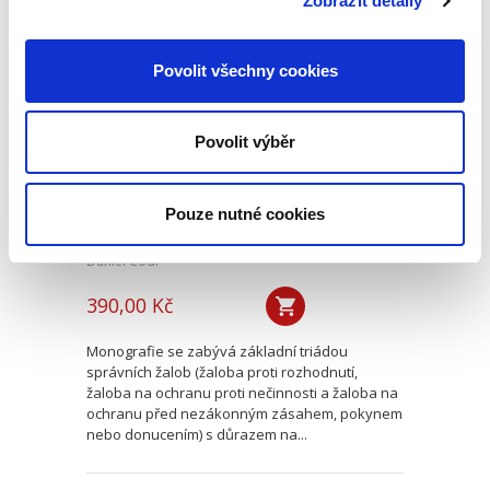
Zobrazit detaily
Základní triáda
Povolit všechny cookies
správních žalob. K
realizovatelnosti
jednotného
Povolit výběr
žalobního typu
Pouze nutné cookies
Daniel Codl
390,00 Kč
Monografie se zabývá základní triádou
správních žalob (žaloba proti rozhodnutí,
žaloba na ochranu proti nečinnosti a žaloba na
ochranu před nezákonným zásahem, pokynem
nebo donucením) s důrazem na...