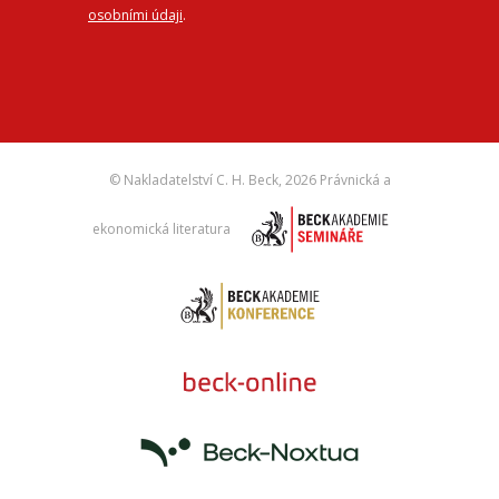
osobními údaji
.
© Nakladatelství C. H. Beck,
2026 Právnická a
ekonomická literatura