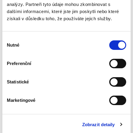
analýzy. Partneři tyto údaje mohou zkombinovat s
Veřejné zakázky v
dalšími informacemi, které jste jim poskytli nebo které
oblasti softwaru.
získali v důsledku toho, že používáte jejich služby.
Vendor lock-in a
další specifika
Výběr
Nutné
souhlasu
Preferenční
Jan Svoboda
370,00 Kč
Statistické
Kniha se věnuje zadávání veřejných zakázek v
oblasti softwaru. Autor v ní definuje specifika,
která se s tímto druhem plnění pojí, a poskytuje
Marketingové
praktický návod, jak dané zvláštnosti zohlednit
v...
Zobrazit detaily
Deset let účinnosti