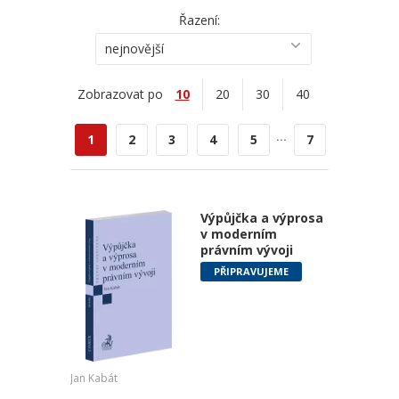
Řazení:
nejnovější
Zobrazovat po
10
20
30
40
...
1
2
3
4
5
7
Výpůjčka a výprosa
v moderním
právním vývoji
PŘIPRAVUJEME
Jan Kabát