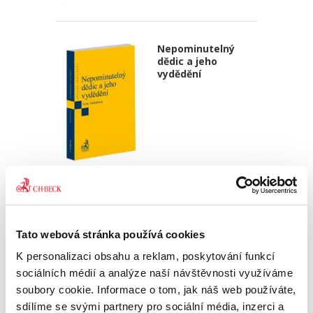
Nepominutelný
dědic a jeho
vydědění
Iveta Vankátová
340,00 Kč
Nová monografie se věnuje problematice
Tato webová stránka používá cookies
nepominutelného dědice, jeho vydědění a
K personalizaci obsahu a reklam, poskytování funkcí
opominutí, což jsou témata, která se po přijetí
nového občanského zákoníku v roce 2014 stala
sociálních médií a analýze naší návštěvnosti využíváme
mimořádně aktuální v...
soubory cookie. Informace o tom, jak náš web používáte,
sdílíme se svými partnery pro sociální média, inzerci a