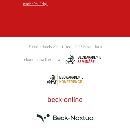
osobními údaji
.
© Nakladatelství C. H. Beck,
2026 Právnická a
ekonomická literatura