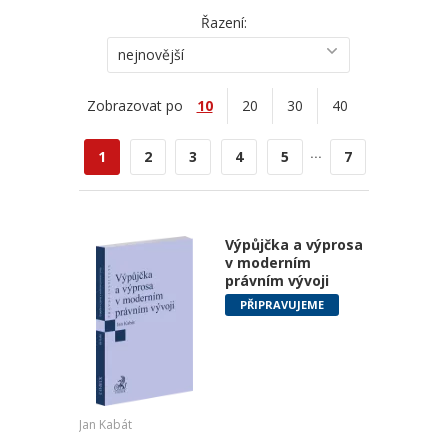
Řazení:
nejnovější
Zobrazovat po
10
20
30
40
...
1
2
3
4
5
7
Výpůjčka a výprosa
v moderním
právním vývoji
PŘIPRAVUJEME
Jan Kabát