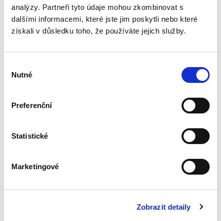
analýzy. Partneři tyto údaje mohou zkombinovat s
Přičitatelnost
dalšími informacemi, které jste jim poskytli nebo které
vědění o právně
získali v důsledku toho, že používáte jejich služby.
významných
okolnostech
právnickým
osobám
Výběr
Nutné
souhlasu
Preferenční
Luboš Brim
370,00 Kč
Statistické
Soukromé právo v řadě případů váže právní
následky na vědomost osoby o právně
významných okolnostech. Je-li právní norma,
Marketingové
která spojuje vznik, změnu či zánik práv a
povinností s věděním,...
Zobrazit detaily
Odstoupení od