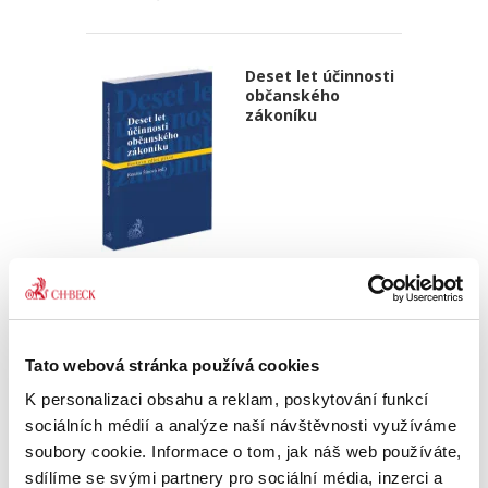
Deset let účinnosti
občanského
zákoníku
Renáta Šínová,
350,00 Kč
Kniha je sborníkem příspěvků vystupujících na
Tato webová stránka používá cookies
konferenci k deseti letům účinnosti
K personalizaci obsahu a reklam, poskytování funkcí
občanského zákoníku konané v lednu 2024 na
Právnické fakultě UP v Olomouci. Jejími
sociálních médií a analýze naší návštěvnosti využíváme
spoluautory jsou soudci...
soubory cookie. Informace o tom, jak náš web používáte,
sdílíme se svými partnery pro sociální média, inzerci a