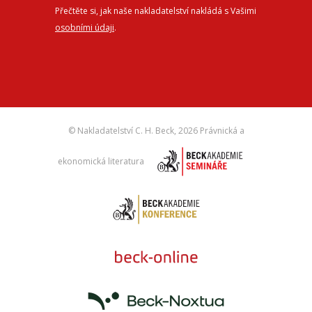
Přečtěte si, jak naše nakladatelství nakládá s Vašimi
osobními údaji
.
© Nakladatelství C. H. Beck,
2026 Právnická a
ekonomická literatura