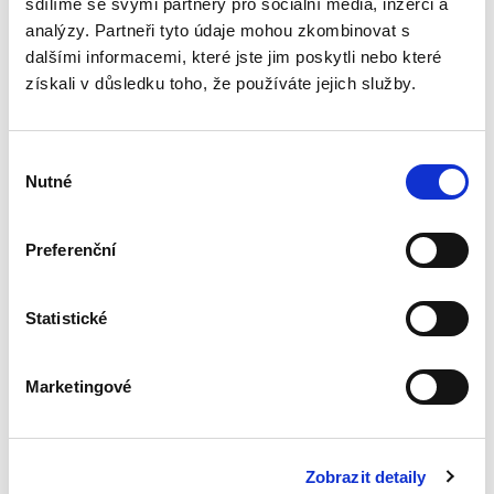
sdílíme se svými partnery pro sociální média, inzerci a
analýzy. Partneři tyto údaje mohou zkombinovat s
dalšími informacemi, které jste jim poskytli nebo které
Identifikace
získali v důsledku toho, že používáte jejich služby.
skutečného
majitele
právnických osob a
právních
Výběr
uspořádání orgány
Nutné
činnými v trestním
souhlasu
řízení
Preferenční
David Svoboda
390,00 Kč
Statistické
Kniha se věnuje tématu identifikace
skutečného majitele právnických osob a dalších
Marketingové
právních uspořádání – zejména svěřenských
fondů z pohledu orgánů činných v trestním
řízení. Přestože je...
Zobrazit detaily