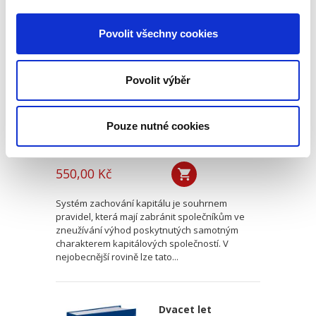
Systém zachování
kapitálu v
Povolit všechny cookies
poměrech
kapitálových
společností.
Povolit výběr
Otevřené a skryté
rozdělování
kapitálu
Pouze nutné cookies
Kamil Kovaříček
550,00 Kč
Systém zachování kapitálu je souhrnem
pravidel, která mají zabránit společníkům ve
zneužívání výhod poskytnutých samotným
charakterem kapitálových společností. V
nejobecnější rovině lze tato...
Dvacet let