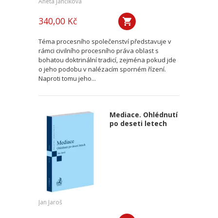
Aneta Jančíková
340,00 Kč
Téma procesního společenství představuje v
rámci civilního procesního práva oblast s
bohatou doktrinální tradicí, zejména pokud jde
o jeho podobu v nalézacím sporném řízení.
Naproti tomu jeho...
Mediace. Ohlédnutí
po deseti letech
Jan Jaroš