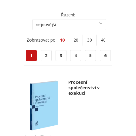
Řazení:
nejnovější
Zobrazovat po
10
20
30
40
1
2
3
4
5
6
Procesní
společenství v
exekuci