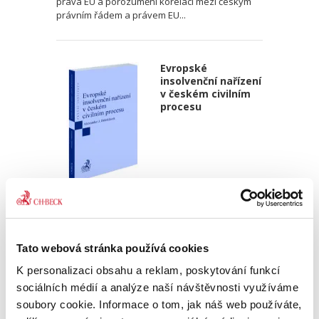
práva EU a porozumění korelaci mezi českým
právním řádem a právem EU...
Evropské
insolvenční nařízení
v českém civilním
procesu
Alexander J. Bělohlávek
690,00 Kč
Tato webová stránka používá cookies
Publikace navazuje na druhé vydání autorova
podrobného komentáře k Nařízení 2015/848 o
K personalizaci obsahu a reklam, poskytování funkcí
insolvenčním řízení, který vyšel v české verzi u
sociálních médií a analýze naší návštěvnosti využíváme
C. H. Beck v roce 2020. Zmíněný komentář byl
soubory cookie. Informace o tom, jak náš web používáte,
zpracován v...