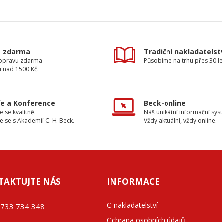
a zdarma
Tradiční nakladatelst
dopravu zdarma
Působíme na trhu přes 30 le
u nad 1500 Kč.
e a Konference
Beck-online
e se kvalitně.
Náš unikátní informační sys
e se s Akademií C. H. Beck.
Vždy aktuální, vždy online.
TAKTUJTE NÁS
INFORMACE
O nakladatelství
733 734 348
Ochrana osobních údajů