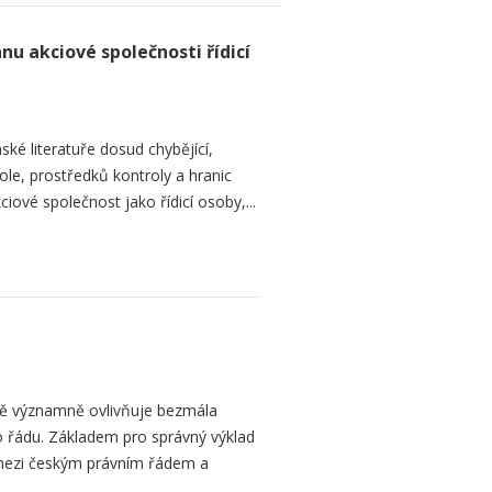
nu akciové společnosti řídicí
ké literatuře dosud chybějící,
le, prostředků kontroly a hranic
iové společnost jako řídicí osoby,...
bě významně ovlivňuje bezmála
 řádu. Základem pro správný výklad
mezi českým právním řádem a