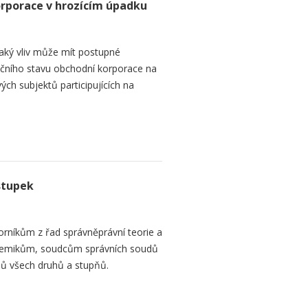
orporace v hrozícím úpadku
aký vliv může mít postupné
čního stavu obchodní korporace na
ých subjektů participujících na
stupek
orníkům z řad správněprávní teorie a
demikům, soudcům správních soudů
ů všech druhů a stupňů.