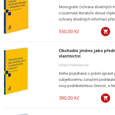
Monografie Ochrana důvěrných in
v tuzemské literatuře dosud chybě
ochrany důvěrných informací přede
550,00 Kč
Obchodní jméno jako před
vlastnictví
Helena Pullmannová
Kniha pojednává o právní úpravě
subjektovému označení podnikatel
svoji podnikatelskou činnost, a h
390,00 Kč