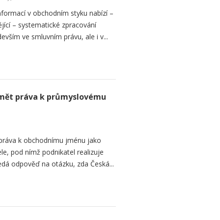
formací v obchodním styku nabízí –
jící – systematické zpracování
vším ve smluvním právu, ale i v...
mět práva k průmyslovému
 práva k obchodnímu jménu jako
e, pod nímž podnikatel realizuje
ledá odpověď na otázku, zda Česká...