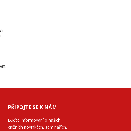
ví
t.
tém.
PŘIPOJTE SE K NÁM
Buďte informovaní o našich
knižních novinkách, seminářích,