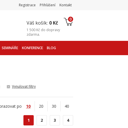
Registrace
Přihlášení
Kontakt
0
Váš košík:
0 Kč
1 500 Kč
do
dopravy
zdarma
.
SEMINÁŘE
KONFERENCE
BLOG
Vynulovat filtry
brazovat po
10
20
30
40
1
2
3
4