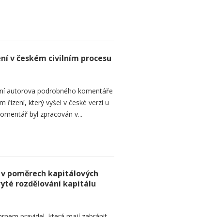
ení v českém civilním procesu
ání autorova podrobného komentáře
 řízení, který vyšel v české verzi u
omentář byl zpracován v...
 v poměrech kapitálových
ryté rozdělování kapitálu
rnem pravidel, která mají zabránit