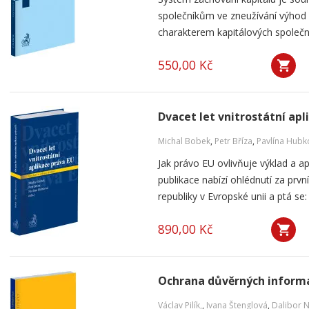
společníkům ve zneužívání výho
charakterem kapitálových společnos
550,00 Kč
Dvacet let vnitrostátní apl
Michal Bobek
,
Petr Bříza
,
Pavlína Hubk
Jak právo EU ovlivňuje výklad a a
publikace nabízí ohlédnutí za pr
republiky v Evropské unii a ptá se: 
890,00 Kč
Ochrana důvěrných informa
Václav Pilík,
,
Ivana Štenglová
,
Dalibor 