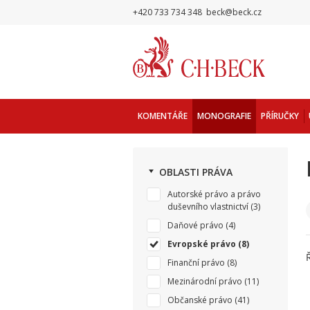
+420 733 734 348
beck@beck.cz
KOMENTÁŘE
MONOGRAFIE
PŘÍRUČKY
OBLASTI PRÁVA
Autorské právo a právo
duševního vlastnictví
(3)
Daňové právo
(4)
Evropské právo
(8)
Finanční právo
(8)
Mezinárodní právo
(11)
Občanské právo
(41)