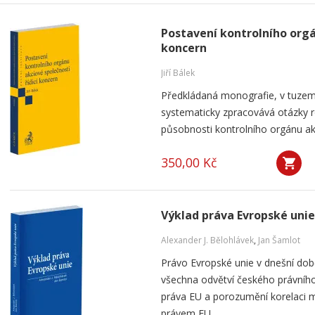
Postavení kontrolního orgá
koncern
Jiří Bálek
Předkládaná monografie, v tuzems
systematicky zpracovává otázky ro
působnosti kontrolního orgánu akc
350,00 Kč
Výklad práva Evropské unie
Alexander J. Bělohlávek
,
Jan Šamlot
Právo Evropské unie v dnešní do
všechna odvětví českého právního
práva EU a porozumění korelaci 
právem EU...