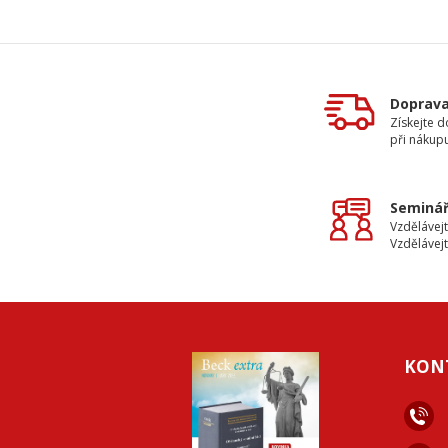
Doprav
Získejte 
při nákup
Seminář
Vzdělávejt
Vzdělávejt
KON