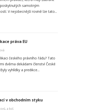
d poskytnutých samotným
tí. V nejobecnější rovině lze tato...
ikace práva EU
ová
plikaci českého právního řádu? Tato
vními dvěma dekádami členství České
Byly vyhlídky a predikce...
cí v obchodním styku
Nový
,
a kol.