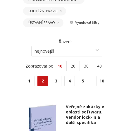
SOUTĚŽNÍ PRÁVO
Vynulovat filtry
ÚSTAVNÍ PRÁVO
Řazení:
nejnovější
Zobrazovat po
10
20
30
40
...
1
2
3
4
5
10
Veřejné zakázky v
oblasti softwaru.
Vendor lock-in a
další specifika