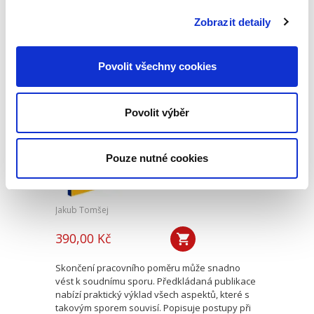
zodpovězení otázky, jaké případy představují
plnění s právní vadou a za jakých okolností se
Zobrazit detaily
odpovědnost za...
Povolit všechny cookies
Spory o skončení
pracovního poměru
Povolit výběr
Pouze nutné cookies
Jakub Tomšej
390,00 Kč
Skončení pracovního poměru může snadno
vést k soudnímu sporu. Předkládaná publikace
nabízí praktický výklad všech aspektů, které s
takovým sporem souvisí. Popisuje postupy při