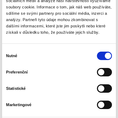
sociálních médií a analýze naší návštěvnosti využíváme
Právo Evropské unie v dnešní době významně
ovlivňuje bezmála všechna odvětví českého
soubory cookie. Informace o tom, jak náš web používáte,
právního řádu. Základem pro správný výklad
sdílíme se svými partnery pro sociální média, inzerci a
práva EU a porozumění korelaci mezi českým
analýzy. Partneři tyto údaje mohou zkombinovat s
právním řádem a právem EU...
dalšími informacemi, které jste jim poskytli nebo které
získali v důsledku toho, že používáte jejich služby.
Odpovědnost za
právní vady
Výběr
Nutné
souhlasu
Preferenční
Viktor Kolmačka
Statistické
790,00 Kč
Marketingové
Monografie představuje ucelené zpracování
odpovědnosti za právní vady. Zaměřuje se na