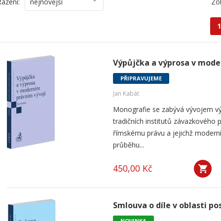
Řazení:
nejnovější
Zo
1
Výpůjčka a výprosa v mode
PŘIPRAVUJEME
Jan Kabát
Monografie se zabývá vývojem vý
tradičních institutů závazkového p
římskému právu a jejichž modern
průběhu...
450,00 Kč
Smlouva o díle v oblasti po
NOVINKA