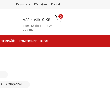
Registrace
Přihlášení
Kontakt
0
Váš košík:
0 Kč
1 500 Kč
do
dopravy
zdarma
.
SEMINÁŘE
KONFERENCE
BLOG
O
PRÁVO OBČANSKÉ