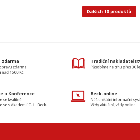
Dalších 10 produktů
a zdarma
Tradiční nakladatelst
dopravu zdarma
Působíme na trhu přes 30 le
u nad 1500 Kč.
e a Konference
Beck-online
e se kvalitně.
Náš unikátní informační sys
e se s Akademií C. H. Beck.
Vždy aktuální, vždy online.