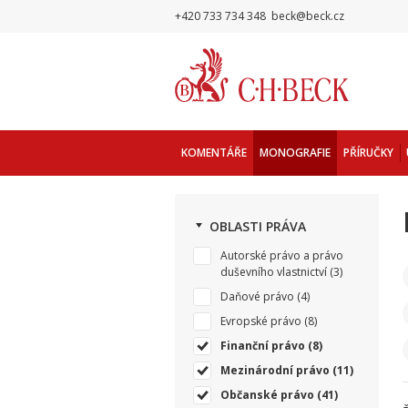
+420 733 734 348
beck@beck.cz
KOMENTÁŘE
MONOGRAFIE
PŘÍRUČKY
OBLASTI PRÁVA
Autorské právo a právo
duševního vlastnictví
(3)
Daňové právo
(4)
Evropské právo
(8)
Finanční právo
(8)
Mezinárodní právo
(11)
Občanské právo
(41)