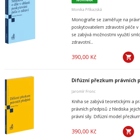
Monika Příkazská
Monografie se zaměřuje na práv
poskytovatelem zdravotní péče v
se zabývá možnostmi využití smlou
zdravotní...
390,00 Kč
Difúzní přezkum právních 
Jaromír Fronc
Kniha se zabývá teoretickými a p
právních předpisů z hlediska jeji
právní síly. Difúzní model přezku
390,00 Kč