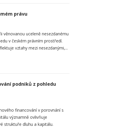
romém právu
fii věnovanou uceleně nesezdanému
edu v českém právním prostředí.
lektuje vztahy mezi nesezdanými,...
ování podniků z pohledu
hového financování v porovnání s
itálu významně ovlivňuje
é struktuře dluhu a kapitálu.