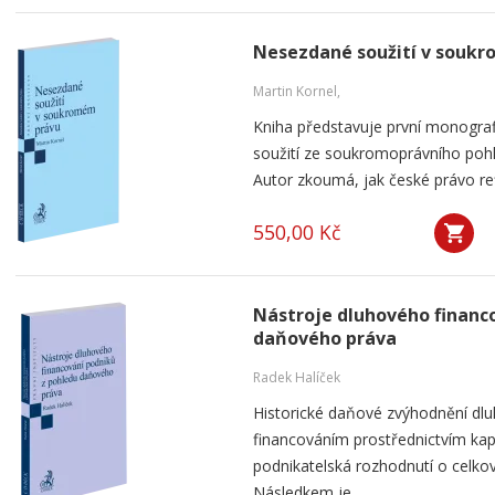
Nesezdané soužití v souk
Martin Kornel,
Kniha představuje první monogra
soužití ze soukromoprávního pohl
Autor zkoumá, jak české právo ref
550,00 Kč
Nástroje dluhového financ
daňového práva
Radek Halíček
Historické daňové zvýhodnění dlu
financováním prostřednictvím kap
podnikatelská rozhodnutí o celkov
Následkem je...