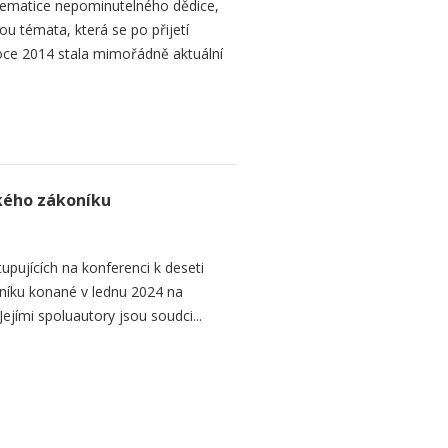
ematice nepominutelného dědice,
ou témata, která se po přijetí
ce 2014 stala mimořádně aktuální
ského zákoníku
upujících na konferenci k deseti
níku konané v lednu 2024 na
ejími spoluautory jsou soudci...