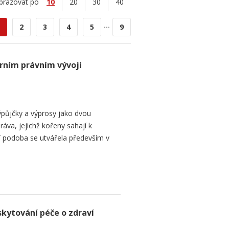
brazovat po
10
20
30
40
...
2
3
4
5
9
rním právním vývoji
půjčky a výprosy jako dvou
ráva, jejichž kořeny sahají k
í podoba se utvářela především v
skytování péče o zdraví