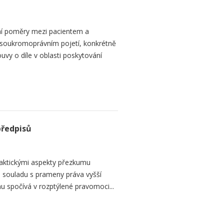
ní poměry mezi pacientem a
 soukromoprávním pojetí, konkrétně
vy o díle v oblasti poskytování
předpisů
raktickými aspekty přezkumu
ch souladu s prameny práva vyšší
mu spočívá v rozptýlené pravomoci...