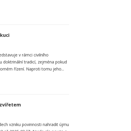
ekuci
dstavuje v rámci civilního
 doktrinální tradicí, zejména pokud
rném řízení. Naproti tomu jeho...
zvířetem
ech vzniku povinnosti nahradit újmu