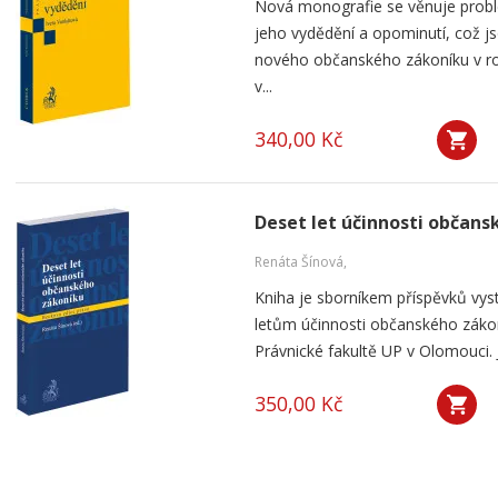
Nová monografie se věnuje probl
jeho vydědění a opominutí, což js
nového občanského zákoníku v ro
v...
340,00 Kč
Deset let účinnosti občan
Renáta Šínová,
Kniha je sborníkem příspěvků vyst
letům účinnosti občanského záko
Právnické fakultě UP v Olomouci. J
350,00 Kč