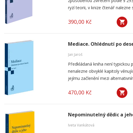
způsobenou zvířetem podle § 293
ryzí teorii, v knize čtenář nalezne 
390,00 Kč
Mediace. Ohlédnutí po dese
Jan Jaroš
Předkládaná kniha není typickou p
nenalezne obvyklé kapitoly věnují
jejímu začlenění mezi alternativní
470,00 Kč
Nepominutelný dědic a jeh
Iveta Vankátová