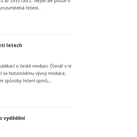
3 až 2935 ObčZ. Nejde ale pouze o
srozumitelná řešení...
ti letech
ublikací o české mediaci. Čtenář v ní
cí se historickému vývoji mediace,
mi způsoby řešení sporů,...
o vydědění