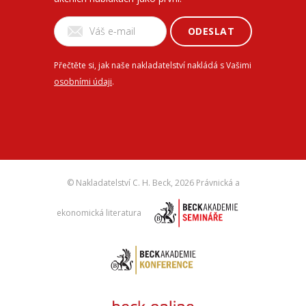
ODESLAT
Přečtěte si, jak naše nakladatelství nakládá s Vašimi
osobními údaji
.
© Nakladatelství C. H. Beck,
2026 Právnická a
ekonomická literatura