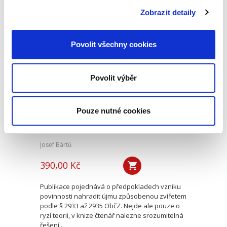
o jeho podobu v nalézacím sporném řízení.
Zobrazit detaily
Naproti tomu jeho...
Povolit všechny cookies
Náhrada škody
způsobené
zvířetem
Povolit výběr
Pouze nutné cookies
Josef Bártů
390,00 Kč
Publikace pojednává o předpokladech vzniku
povinnosti nahradit újmu způsobenou zvířetem
podle § 2933 až 2935 ObčZ. Nejde ale pouze o
ryzí teorii, v knize čtenář nalezne srozumitelná
řešení...