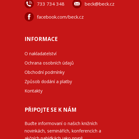
733 734 348
beck@beck.cz
facebook.com/beck.cz
INFORMACE
O nakladatelství
Ochrana osobních údajů
Obchodní podmínky
Způsob dodání a platby
Kontakty
PŘIPOJTE SE K NÁM
Buďte informovaní o našich knižních
novinkách, seminářích, konferencích a
akčních nabídkách jako první!