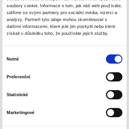
problematiku veřejné podpory, které je, přes
soubory cookie. Informace o tom, jak náš web používáte,
její zásadní význam pro právní i ekonomickou
sdílíme se svými partnery pro sociální média, inzerci a
praxi, věnována v české odborné literatuře jen
zcela okrajová...
analýzy. Partneři tyto údaje mohou zkombinovat s
dalšími informacemi, které jste jim poskytli nebo které
získali v důsledku toho, že používáte jejich služby.
Procesní
společenství v
exekuci
Výběr
Nutné
souhlasu
Preferenční
Aneta Jančíková
Statistické
340,00 Kč
Marketingové
Téma procesního společenství představuje v
rámci civilního procesního práva oblast s
bohatou doktrinální tradicí, zejména pokud jde