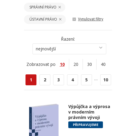
SPRÁVNÍ PRÁVO
Vynulovat filtry
ÚSTAVNÍ PRÁVO
Řazení:
nejnovější
Zobrazovat po
10
20
30
40
...
1
2
3
4
5
10
Výpůjčka a výprosa
v moderním
právním vývoji
PŘIPRAVUJEME