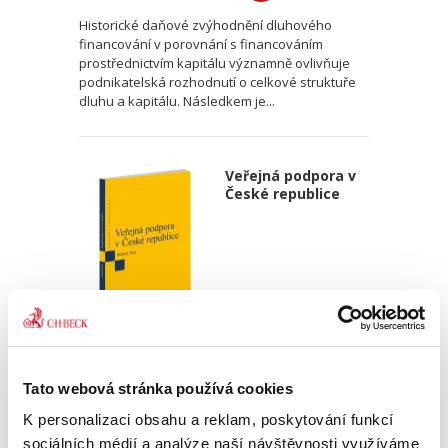
Historické daňové zvýhodnění dluhového
financování v porovnání s financováním
prostřednictvím kapitálu významně ovlivňuje
podnikatelská rozhodnutí o celkové struktuře
dluhu a kapitálu. Následkem je...
Veřejná podpora v
České republice
Ondřej Dostal
,
Michal Petr
Tato webová stránka používá cookies
340,00 Kč
K personalizaci obsahu a reklam, poskytování funkcí
Monografie pojímá uceleným způsobem
sociálních médií a analýze naší návštěvnosti využíváme