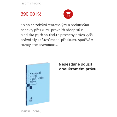
Jaromír Fronc
390,00 Kč
Kniha se zabývá teoretickými a praktickými
aspekty přezkumu právních předpisů z
hlediska jejich souladu s prameny práva vyšší
právní síly. Difúzní model přezkumu spočívá v
rozptýlené pravomoci...
Nesezdané soužití
v soukromém právu
Martin Kornel,