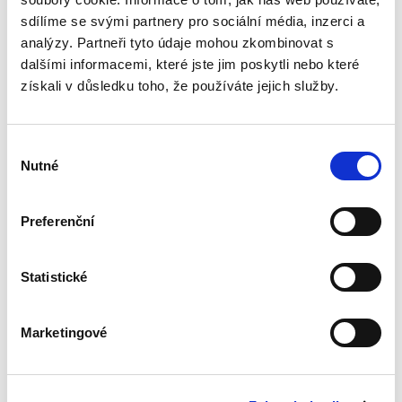
Rozebírá materiální prameny práva, respektive
sdílíme se svými partnery pro sociální média, inzerci a
důvody pro formální...
analýzy. Partneři tyto údaje mohou zkombinovat s
dalšími informacemi, které jste jim poskytli nebo které
získali v důsledku toho, že používáte jejich služby.
Náklady na výzkum
a vývoj jako
položka odčitatelná
od základu daně
Výběr
Nutné
souhlasu
Preferenční
Tomáš Rydval
Statistické
290,00 Kč
Odpočet na podporu výzkumu a vývoje je tu s
Marketingové
námi již dlouho, a přesto teprve v posledních
letech začínají jeho konsekvence rezonovat
mezi poplatníky, daňovými orgány a soudy,
aniž by na dané téma...