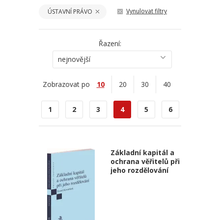
Vynulovat filtry
ÚSTAVNÍ PRÁVO
Řazení:
nejnovější
Zobrazovat po
10
20
30
40
1
2
3
4
5
6
Základní kapitál a
ochrana věřitelů při
jeho rozdělování