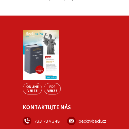
ONLINE
PDF
VERZE
VERZE
KONTAKTUJTE NÁS
733 734 348
beck@beck.cz