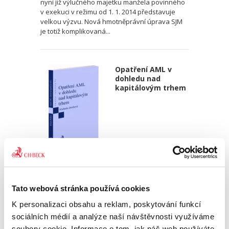
nyní již výlučného majetku manžela povinného
v exekuci v režimu od 1. 1. 2014 představuje
velkou výzvu. Nová hmotněprávní úprava SJM
je totiž komplikovaná...
Opatření AML v
dohledu nad
kapitálovým trhem
Michaela Dražková
320,00 Kč
Tato webová stránka používá cookies
Publikace se zabývá právním institutem
K personalizaci obsahu a reklam, poskytování funkcí
opatření proti legalizaci výnosů z trestné
sociálních médií a analýze naší návštěvnosti využíváme
činnosti a financování terorismu (AML opatření).
soubory cookie. Informace o tom, jak náš web používáte,