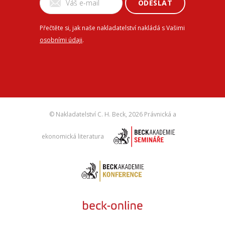
ODESLAT
Přečtěte si, jak naše nakladatelství nakládá s Vašimi
osobními údaji
.
© Nakladatelství C. H. Beck,
2026 Právnická a
ekonomická literatura