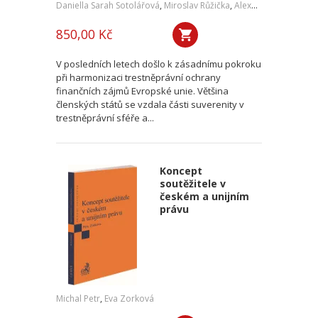
Daniella Sarah Sotolářová
,
Miroslav Růžička
,
Alexander Sotolář
850,00 Kč
V posledních letech došlo k zásadnímu pokroku
při harmonizaci trestněprávní ochrany
finančních zájmů Evropské unie. Většina
členských států se vzdala části suverenity v
trestněprávní sféře a...
Koncept
soutěžitele v
českém a unijním
právu
Michal Petr
,
Eva Zorková