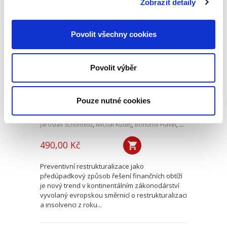
Zobrazit detaily
Preventivní
Povolit všechny cookies
restrukturalizace.
Revoluce v oblasti
sanací
Povolit výběr
podnikatelských
subjektů
Pouze nutné cookies
Jaroslav Schönfeld
,
Michal Kuděj
,
Bohumil Havel
,
Petr Sprinz
,
a kol
490,00 Kč
Preventivní restrukturalizace jako
předúpadkový způsob řešení finančních obtíží
je nový trend v kontinentálním zákonodárství
vyvolaný evropskou směrnicí o restrukturalizaci
a insolvenci z roku...