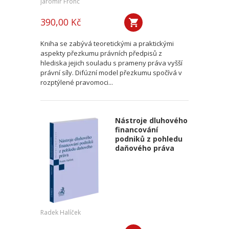
Jaromír Fronc
390,00 Kč
Kniha se zabývá teoretickými a praktickými
aspekty přezkumu právních předpisů z
hlediska jejich souladu s prameny práva vyšší
právní síly. Difúzní model přezkumu spočívá v
rozptýlené pravomoci...
Nástroje dluhového
financování
podniků z pohledu
daňového práva
Radek Halíček