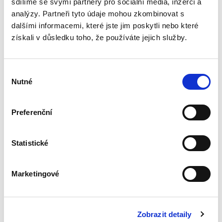
sdílíme se svými partnery pro sociální média, inzerci a
analýzy. Partneři tyto údaje mohou zkombinovat s
dalšími informacemi, které jste jim poskytli nebo které
Výklad
získali v důsledku toho, že používáte jejich služby.
mezinárodních
smluv
Výběr
Nutné
souhlasu
Preferenční
Alexander J. Bělohlávek
690,00 Kč
Statistické
Nová monografie se věnuje v české literatuře
dosud opomíjenému výkladu mezinárodních
Marketingové
smluv. Kompaktní a přece čtivý výklad zevrubně
rozebírá všechny možné aspekty výkladu
mezinárodních smluv;...
Zobrazit detaily