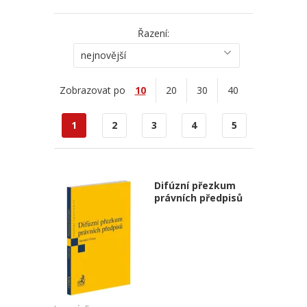
Řazení:
nejnovější
Zobrazovat po
10
20
30
40
1
2
3
4
5
Difúzní přezkum
právních předpisů