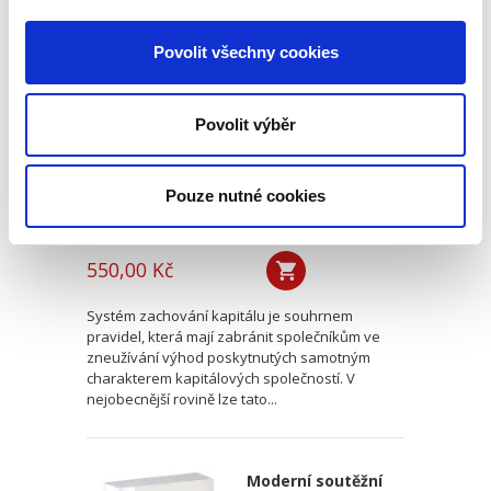
Systém zachování
kapitálu v
Povolit všechny cookies
poměrech
kapitálových
společností.
Povolit výběr
Otevřené a skryté
rozdělování
kapitálu
Pouze nutné cookies
Kamil Kovaříček
550,00 Kč
Systém zachování kapitálu je souhrnem
pravidel, která mají zabránit společníkům ve
zneužívání výhod poskytnutých samotným
charakterem kapitálových společností. V
nejobecnější rovině lze tato...
Moderní soutěžní