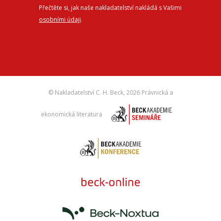
Přečtěte si, jak naše nakladatelství nakládá s Vašimi
osobními údaji
.
© Nakladatelství C. H. Beck,
2026 Právnická a
ekonomická literatura