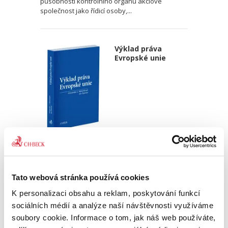
působnosti kontrolního orgánu akciové
společnost jako řídicí osoby,...
Výklad práva
Evropské unie
Alexander J. Bělohlávek
,
Jan Šamlot
890,00 Kč
Tato webová stránka používá cookies
Právo Evropské unie v dnešní době významně
ovlivňuje bezmála všechna odvětví českého
K personalizaci obsahu a reklam, poskytování funkcí
právního řádu. Základem pro správný výklad
sociálních médií a analýze naší návštěvnosti využíváme
práva EU a porozumění korelaci mezi českým
soubory cookie. Informace o tom, jak náš web používáte,
právním řádem a právem EU...