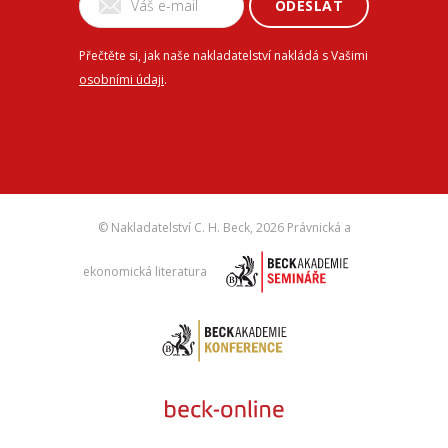
ODESLAT
Přečtěte si, jak naše nakladatelství nakládá s Vašimi
osobními údaji
.
© Nakladatelství C. H. Beck,
2026 Právnická a
ekonomická literatura