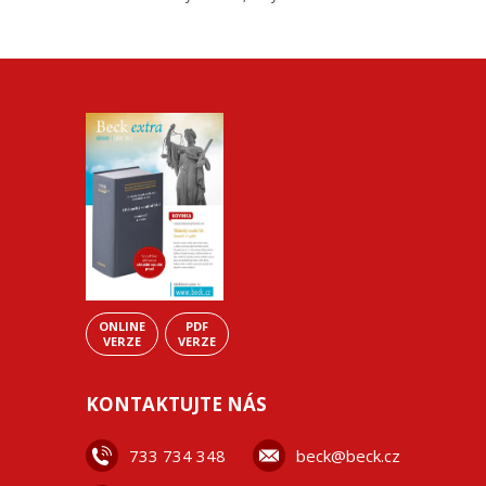
ONLINE
PDF
VERZE
VERZE
KONTAKTUJTE NÁS
733 734 348
beck@beck.cz