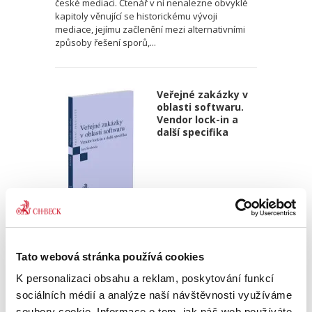
české mediaci. Čtenář v ní nenalezne obvyklé
kapitoly věnující se historickému vývoji
mediace, jejímu začlenění mezi alternativními
způsoby řešení sporů,...
Veřejné zakázky v
oblasti softwaru.
Vendor lock-in a
další specifika
Jan Svoboda
370,00 Kč
Tato webová stránka používá cookies
Kniha se věnuje zadávání veřejných zakázek v
K personalizaci obsahu a reklam, poskytování funkcí
oblasti softwaru. Autor v ní definuje specifika,
sociálních médií a analýze naší návštěvnosti využíváme
která se s tímto druhem plnění pojí, a poskytuje
soubory cookie. Informace o tom, jak náš web používáte,