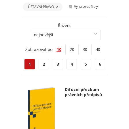
Vynulovat filtry
ÚSTAVNÍ PRÁVO
Řazení:
nejnovější
Zobrazovat po
10
20
30
40
1
2
3
4
5
6
Difúzní přezkum
právních předpisů