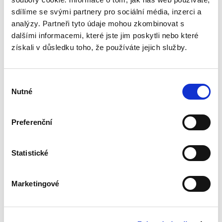
praktický návod, jak dané zvláštnosti zohlednit
sdílíme se svými partnery pro sociální média, inzerci a
v...
analýzy. Partneři tyto údaje mohou zkombinovat s
dalšími informacemi, které jste jim poskytli nebo které
získali v důsledku toho, že používáte jejich služby.
Kontumační
rozsudek
Výběr
Nutné
souhlasu
Preferenční
Miroslav Sedláček,
Statistické
470,00 Kč
Publikace podrobně zkoumá rozsudek pro
Marketingové
zmeškání jako klasický institut civilního
sporného řízení. Autor postupně rozebírá
podmínky jeho vydání, právní důsledky i
možnosti obrany proti němu, přičemž...