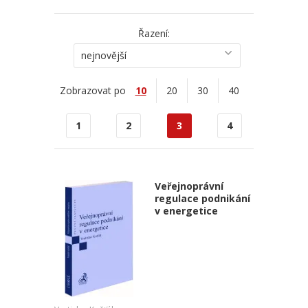
Řazení:
nejnovější
Zobrazovat po
10
20
30
40
1
2
3
4
Veřejnoprávní
regulace podnikání
v energetice