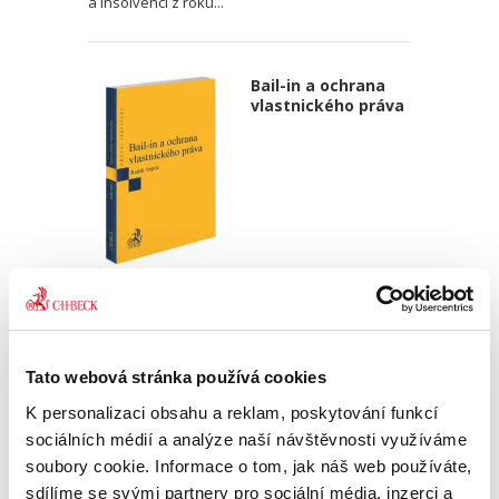
a insolvenci z roku...
Bail-in a ochrana
vlastnického práva
Radek Vojtek
490,00 Kč
Tato webová stránka používá cookies
Monografie pojednává o ochraně vlastnického
práva věřitelů, majitelů akcií či dluhopisů při
K personalizaci obsahu a reklam, poskytování funkcí
řešení selhání – (před)úpadkové situace
sociálních médií a analýze naší návštěvnosti využíváme
finančních institucí (především bank) a je na
českém trhu první...
soubory cookie. Informace o tom, jak náš web používáte,
sdílíme se svými partnery pro sociální média, inzerci a