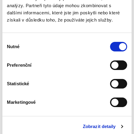
analýzy. Partneři tyto údaje mohou zkombinovat s
Změny závazku ze
dalšími informacemi, které jste jim poskytli nebo které
smlouvy na
získali v důsledku toho, že používáte jejich služby.
veřejnou zakázku
Výběr
Nutné
souhlasu
Preferenční
Jan Surý
290,00 Kč
Statistické
Právní úprava zadávání veřejných zakázek
patří k těm komplikovanějším právním oblastem,
Marketingové
není proto divu, že také regulace změn závazků
ze smluv na veřejné zakázky mnohdy
způsobuje aplikační...
Zobrazit detaily