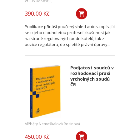
Vratislav Košťál,
390,00 Kč
Publikace přináší poučený vhled autora opírající
se o jeho dlouholetou profesní zkušenost jak
na straně regulovaných podnikatelů, tak z
pozice regulátora, do spletité právní úpravy...
Podjatost soudců v
rozhodovací praxi
vrcholných soudů
ČR
Alžběty Nemeškalová Rosinová
450,00 Kč