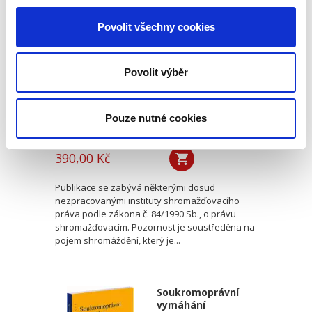
Základní instituty
shromažďovacího
Povolit všechny cookies
práva
Povolit výběr
Pouze nutné cookies
Petr Černý
390,00 Kč
Publikace se zabývá některými dosud
nezpracovanými instituty shromažďovacího
práva podle zákona č. 84/1990 Sb., o právu
shromažďovacím. Pozornost je soustředěna na
pojem shromáždění, který je...
Soukromoprávní
vymáhání