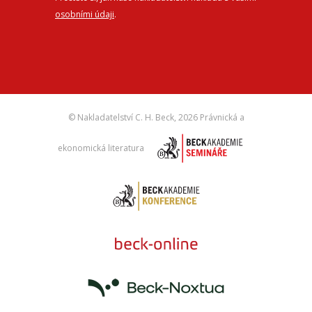
osobními údaji
.
© Nakladatelství C. H. Beck,
2026 Právnická a
ekonomická literatura