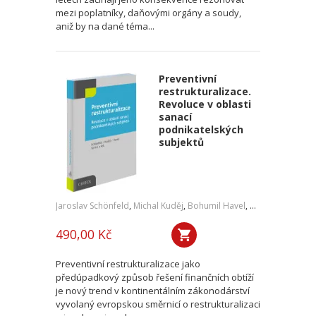
mezi poplatníky, daňovými orgány a soudy,
aniž by na dané téma...
Preventivní
restrukturalizace.
Revoluce v oblasti
sanací
podnikatelských
subjektů
Jaroslav Schönfeld
,
Michal Kuděj
,
Bohumil Havel
,
Petr Sprinz
,
a kol
490,00 Kč
Preventivní restrukturalizace jako
předúpadkový způsob řešení finančních obtíží
je nový trend v kontinentálním zákonodárství
vyvolaný evropskou směrnicí o restrukturalizaci