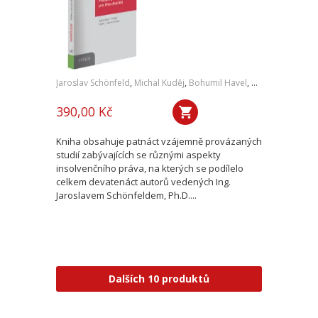
Jaroslav Schönfeld
,
Michal Kuděj
,
Bohumil Havel
,
Petr Sprinz
,
a kol
390,00 Kč
Kniha obsahuje patnáct vzájemně provázaných
studií zabývajících se různými aspekty
insolvenčního práva, na kterých se podílelo
celkem devatenáct autorů vedených Ing.
Jaroslavem Schönfeldem, Ph.D....
Dalších 10 produktů