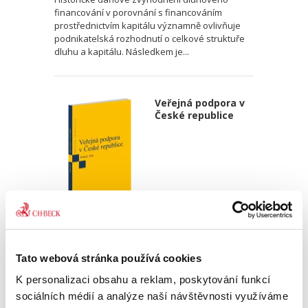
financování v porovnání s financováním
prostřednictvím kapitálu významně ovlivňuje
podnikatelská rozhodnutí o celkové struktuře
dluhu a kapitálu. Následkem je...
Veřejná podpora v
České republice
Ondřej Dostal
,
Michal Petr
340,00 Kč
Tato webová stránka používá cookies
K personalizaci obsahu a reklam, poskytování funkcí
Monografie pojímá uceleným způsobem
sociálních médií a analýze naší návštěvnosti využíváme
problematiku veřejné podpory, které je, přes