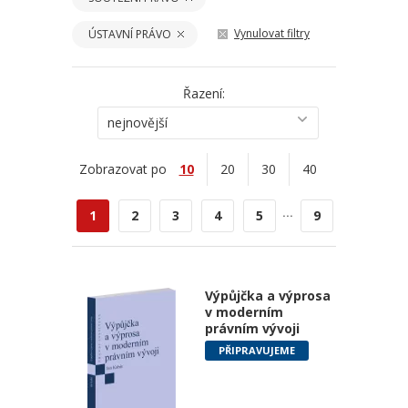
Vynulovat filtry
ÚSTAVNÍ PRÁVO
Řazení:
nejnovější
Zobrazovat po
10
20
30
40
...
1
2
3
4
5
9
Výpůjčka a výprosa
v moderním
právním vývoji
PŘIPRAVUJEME