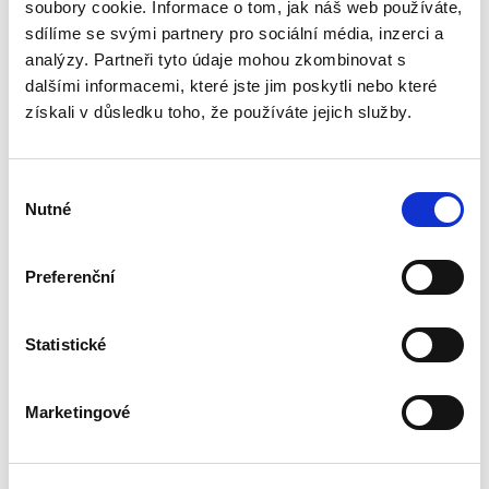
její zásadní význam pro právní i ekonomickou
soubory cookie. Informace o tom, jak náš web používáte,
praxi, věnována v české odborné literatuře jen
sdílíme se svými partnery pro sociální média, inzerci a
zcela okrajová...
analýzy. Partneři tyto údaje mohou zkombinovat s
dalšími informacemi, které jste jim poskytli nebo které
získali v důsledku toho, že používáte jejich služby.
Procesní
společenství v
exekuci
Výběr
Nutné
souhlasu
Preferenční
Aneta Jančíková
Statistické
340,00 Kč
Téma procesního společenství představuje v
Marketingové
rámci civilního procesního práva oblast s
bohatou doktrinální tradicí, zejména pokud jde
o jeho podobu v nalézacím sporném řízení.