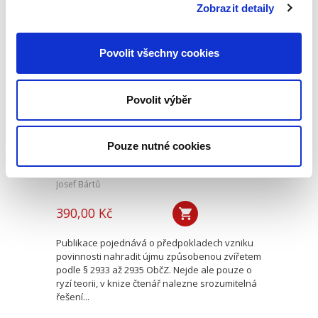
Naproti tomu jeho...
Zobrazit detaily
Povolit všechny cookies
Náhrada škody
způsobené
zvířetem
Povolit výběr
Pouze nutné cookies
Josef Bártů
390,00 Kč
Publikace pojednává o předpokladech vzniku
povinnosti nahradit újmu způsobenou zvířetem
podle § 2933 až 2935 ObčZ. Nejde ale pouze o
ryzí teorii, v knize čtenář nalezne srozumitelná
řešení...