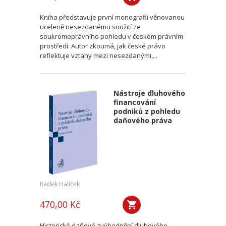
Kniha představuje první monografii věnovanou
uceleně nesezdanému soužití ze
soukromoprávního pohledu v českém právním
prostředí. Autor zkoumá, jak české právo
reflektuje vztahy mezi nesezdanými,...
Nástroje dluhového
financování
podniků z pohledu
daňového práva
Radek Halíček
470,00 Kč
Historické daňové zvýhodnění dluhového