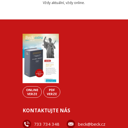
Vždy aktuální, vždy online.
ONLINE
PDF
VERZE
VERZE
KONTAKTUJTE NÁS
733 734 348
beck@beck.cz