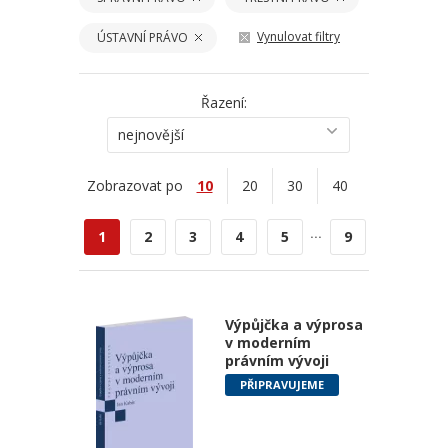
Vynulovat filtry
ÚSTAVNÍ PRÁVO
Řazení:
nejnovější
Zobrazovat po
10
20
30
40
...
1
2
3
4
5
9
Výpůjčka a výprosa
v moderním
právním vývoji
PŘIPRAVUJEME