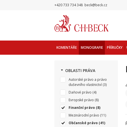
+420 733 734 348
beck@beck.cz
KOMENTÁŘE
MONOGRAFIE
PŘÍRUČKY
OBLASTI PRÁVA
Autorské právo a právo
duševního vlastnictví
(3)
Daňové právo
(4)
Evropské právo
(8)
Finanční právo
(8)
Mezinárodní právo
(11)
Občanské právo
(41)