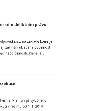
českém deliktním právu
odpovědnost, na základě které je
jí zavinění ukládána povinnost
ěci nebo činnosti. Kniha je...
 exekuce
ihem SJM a nyní již výlučného
uci v režimu od 1. 1. 2014