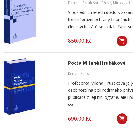
Daniella Sarah Sotolářová
,
Miroslav Rů
V posledních letech došlo k zása
trestněprávní ochrany finančních 
členských států se vzdala části suv
850,00 Kč
Pocta Milaně Hrušákové
Renáta Šínová,
Profesorka Milana Hrušáková je 
osobností na poli rodinného práv
publikace z její bibliografie, ale
své...
690,00 Kč