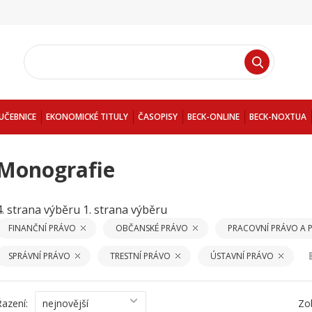
UČEBNICE
EKONOMICKÉ TITULY
ČASOPISY
BECK-ONLINE
BECK-NOXTUA
Monografie
4. strana výběru
1. strana výběru
FINANČNÍ PRÁVO
OBČANSKÉ PRÁVO
PRACOVNÍ PRÁVO A 
SPRÁVNÍ PRÁVO
TRESTNÍ PRÁVO
ÚSTAVNÍ PRÁVO
Řazení:
nejnovější
Zo