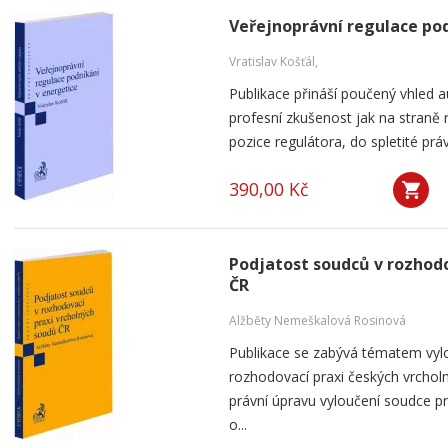
Veřejnoprávní regulace pod
Vratislav Košťál,
Publikace přináší poučený vhled a
profesní zkušenost jak na straně 
pozice regulátora, do spletité práv
390,00 Kč
Podjatost soudců v rozhodo
ČR
Alžběty Nemeškalová Rosinová
Publikace se zabývá tématem vyl
rozhodovací praxi českých vrchol
právní úpravu vyloučení soudce p
o...