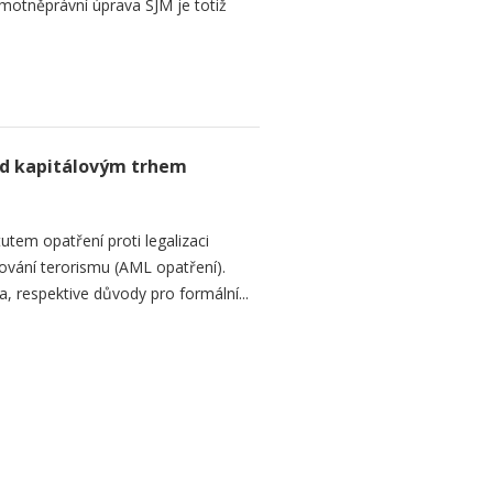
motněprávní úprava SJM je totiž
ad kapitálovým trhem
utem opatření proti legalizaci
cování terorismu (AML opatření).
, respektive důvody pro formální...