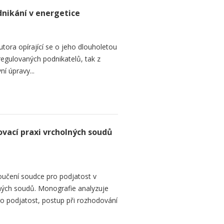
nikání v energetice
utora opírající se o jeho dlouholetou
regulovaných podnikatelů, tak z
ní úpravy...
vací praxi vrcholných soudů
oučení soudce pro podjatost v
ných soudů. Monografie analyzuje
ro podjatost, postup při rozhodování