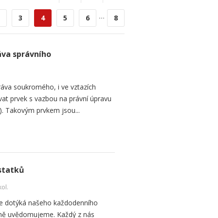
...
3
4
5
6
8
va správního
ráva soukromého, i ve vztazích
at prvek s vazbou na právní úpravu
ra). Takovým prvkem jsou...
 statků
kol.
í se dotýká našeho každodenního
ečně uvědomujeme. Každý z nás