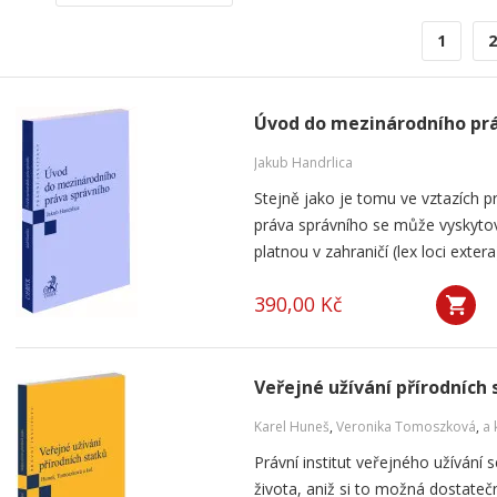
1
2
Úvod do mezinárodního prá
Jakub Handrlica
Stejně jako je tomu ve vztazích p
práva správního se může vyskytov
platnou v zahraničí (lex loci exte
390,00 Kč
Veřejné užívání přírodních
Karel Huneš
,
Veronika Tomoszková
,
a 
Právní institut veřejného užíván
života, aniž si to možná dostat