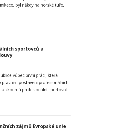
ikace, byl někdy na horské túře,
álních sportovců a
louvy
blice vůbec první práci, která
 právním postavení profesionálních
a zkoumá profesionální sportovní...
ančních zájmů Evropské unie