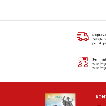
Doprav
Získejte 
při nákup
Seminář
Vzdělávejt
Vzdělávejt
KON