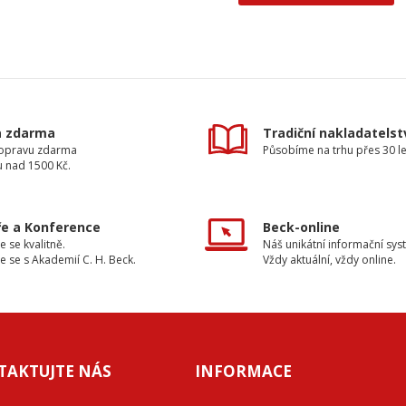
a zdarma
Tradiční nakladatelst
dopravu zdarma
Působíme na trhu přes 30 le
u nad 1500 Kč.
e a Konference
Beck-online
e se kvalitně.
Náš unikátní informační sys
e se s Akademií C. H. Beck.
Vždy aktuální, vždy online.
TAKTUJTE NÁS
INFORMACE