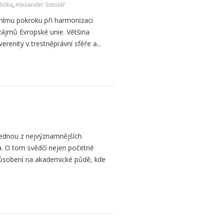
žička
,
Alexander Sotolář
dnímu pokroku při harmonizaci
zájmů Evropské unie. Většina
erenity v trestněprávní sféře a...
jednou z nejvýznamnějších
a. O tom svědčí nejen početné
 i působení na akademické půdě, kde