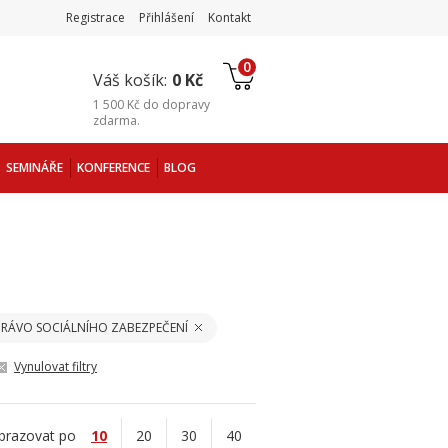
Registrace
Přihlášení
Kontakt
0
Váš košík:
0 Kč
1 500 Kč
do
dopravy
zdarma
.
SEMINÁŘE
KONFERENCE
BLOG
PRÁVO SOCIÁLNÍHO ZABEZPEČENÍ
Vynulovat filtry
brazovat po
10
20
30
40