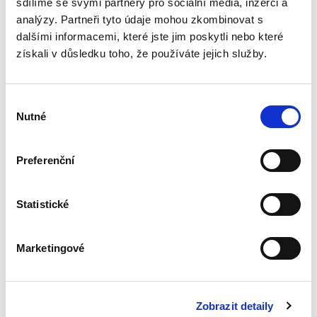
sdílíme se svými partnery pro sociální média, inzerci a
analýzy. Partneři tyto údaje mohou zkombinovat s
dalšími informacemi, které jste jim poskytli nebo které
Kontumační
získali v důsledku toho, že používáte jejich služby.
rozsudek
Výběr
Nutné
souhlasu
Preferenční
Miroslav Sedláček,
470,00 Kč
Statistické
Publikace podrobně zkoumá rozsudek pro
zmeškání jako klasický institut civilního
Marketingové
sporného řízení. Autor postupně rozebírá
podmínky jeho vydání, právní důsledky i
možnosti obrany proti němu, přičemž...
Zobrazit detaily