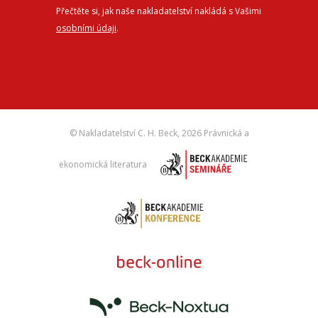
Přečtěte si, jak naše nakladatelství nakládá s Vašimi
osobními údaji
.
© Nakladatelství C. H. Beck,
2026 Právnická a
ekonomická literatura