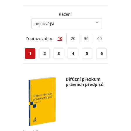
Řazení:
nejnovější
Zobrazovat po
10
20
30
40
1
2
3
4
5
6
Difúzní přezkum
právních předpisů