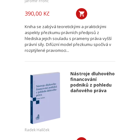
Jaromír Fronc
390,00 Kč
Kniha se zabývá teoretickými a praktickými
aspekty přezkumu právních předpisů z
hlediska jejich souladu s prameny práva vyšší
právní síly. Difúzní model přezkumu spočívá v
rozptýlené pravomoci...
Nástroje dluhového
financování
podniků z pohledu
daňového práva
Radek Halíček