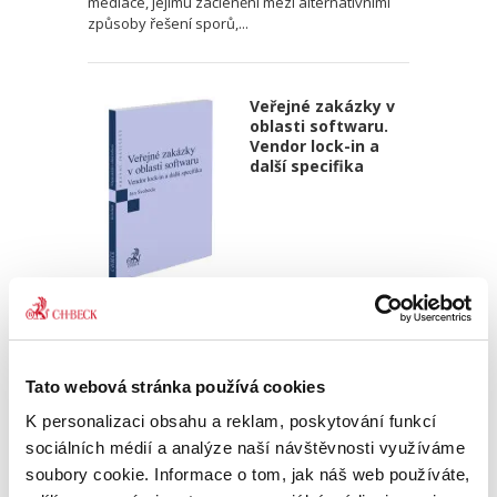
mediace, jejímu začlenění mezi alternativními
způsoby řešení sporů,...
Veřejné zakázky v
oblasti softwaru.
Vendor lock-in a
další specifika
Jan Svoboda
370,00 Kč
Tato webová stránka používá cookies
Kniha se věnuje zadávání veřejných zakázek v
oblasti softwaru. Autor v ní definuje specifika,
K personalizaci obsahu a reklam, poskytování funkcí
která se s tímto druhem plnění pojí, a poskytuje
sociálních médií a analýze naší návštěvnosti využíváme
praktický návod, jak dané zvláštnosti zohlednit
soubory cookie. Informace o tom, jak náš web používáte,
v...