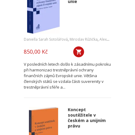
unie
Daniella Sarah Sotolářová
,
Miroslav Růžička
,
Alexander Sotolář
850,00 Kč
V posledních letech došlo k zásadnímu pokroku
při harmonizaci trestněprávní ochrany
finančních zájmů Evropské unie. Většina
členských států se vzdala části suverenity v
trestněprávní sféře a...
Koncept
soutěžitele v
českém a unijním
právu