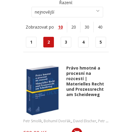
Řazení:
nejnovější
Zobrazovat po
10
20
30
40
1
2
3
4
5
Právo hmotné a
procesní na
rozcestí |
Materielles Recht
und Prozessrecht
am Scheideweg
Petr Smolík
,
Bohumil Dvořák,
,
David Elischer
,
Petr Lavický
,
Tomáš 