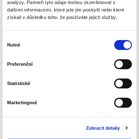
analýzy. Partneři tyto údaje mohou zkombinovat s
Zastavení exekuce.
dalšími informacemi, které jste jim poskytli nebo které
2. vydání
získali v důsledku toho, že používáte jejich služby.
2. VYDÁNÍ
Výběr
Nutné
souhlasu
Karel Svoboda
Preferenční
790,00 Kč
Statistické
Druhé vydání představuje kompletní aktualizaci
původní, před pěti lety vydané monografie.
Reflektuje posun v judikatuře a literatuře a
Marketingové
reaguje na nové výkladové problémy. Některé
závěry týkající se...
Zobrazit detaily
Výkon soudního