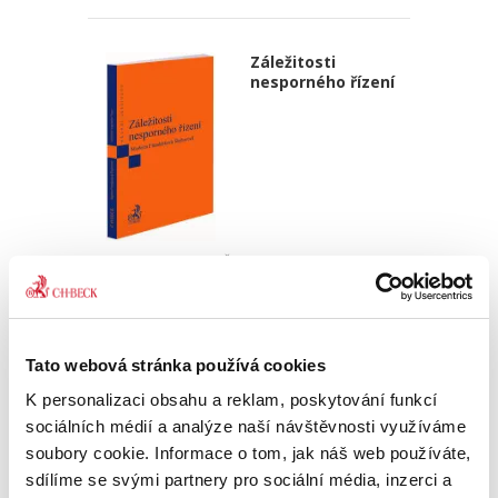
Záležitosti
nesporného řízení
Markéta Flanderková Šlejharová
420,00 Kč
Monografie se zaměřuje na právně-teoretické
Tato webová stránka používá cookies
vymezení nesporného řízení dle
nejvýznamnějších českých, rakouských a
K personalizaci obsahu a reklam, poskytování funkcí
německých právně-teoretických koncepcí, na
sociálních médií a analýze naší návštěvnosti využíváme
základě kterých jsou stanovena stěžejní...
soubory cookie. Informace o tom, jak náš web používáte,
sdílíme se svými partnery pro sociální média, inzerci a