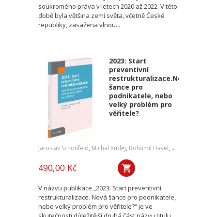
soukromého práva v letech 2020 až 2022. V této
době byla většina zemí světa, včetně České
republiky, zasažena vlnou...
2023: Start
preventivní
restrukturalizace.Nová
šance pro
podnikatele, nebo
velký problém pro
věřitele?
Jaroslav Schönfeld
,
Michal Kuděj
,
Bohumil Havel
,
Petr Sprinz
,
a kol
490,00 Kč
V názvu publikace „2023: Start preventivní
restrukturalizace. Nová šance pro podnikatele,
nebo velký problém pro věřitele?“ je ve
skutečnosti důležitější druhá část názvu titulu.