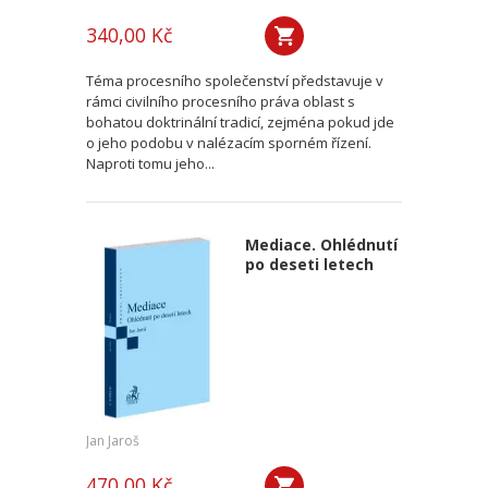
340,00 Kč
Téma procesního společenství představuje v
rámci civilního procesního práva oblast s
bohatou doktrinální tradicí, zejména pokud jde
o jeho podobu v nalézacím sporném řízení.
Naproti tomu jeho...
Mediace. Ohlédnutí
po deseti letech
Jan Jaroš
470,00 Kč