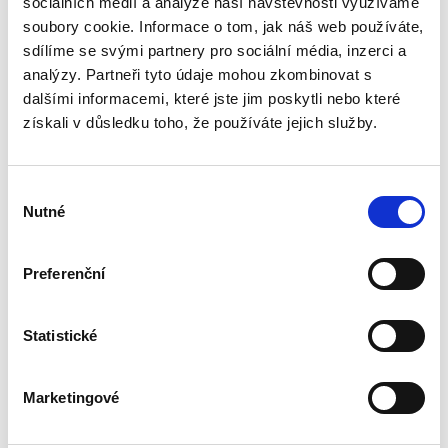
sociálních médií a analýze naší návštěvnosti využíváme
Kniha se věnuje zadávání veřejných zakázek v
oblasti softwaru. Autor v ní definuje specifika,
soubory cookie. Informace o tom, jak náš web používáte,
která se s tímto druhem plnění pojí, a poskytuje
sdílíme se svými partnery pro sociální média, inzerci a
praktický návod, jak dané zvláštnosti zohlednit
analýzy. Partneři tyto údaje mohou zkombinovat s
v...
dalšími informacemi, které jste jim poskytli nebo které
získali v důsledku toho, že používáte jejich služby.
Kontumační
rozsudek
Výběr
Nutné
souhlasu
Preferenční
Miroslav Sedláček,
Statistické
470,00 Kč
Marketingové
Publikace podrobně zkoumá rozsudek pro
zmeškání jako klasický institut civilního