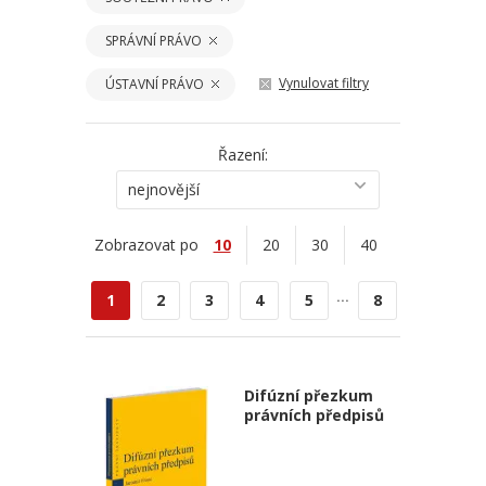
SPRÁVNÍ PRÁVO
Vynulovat filtry
ÚSTAVNÍ PRÁVO
Řazení:
nejnovější
Zobrazovat po
10
20
30
40
...
1
2
3
4
5
8
Difúzní přezkum
právních předpisů