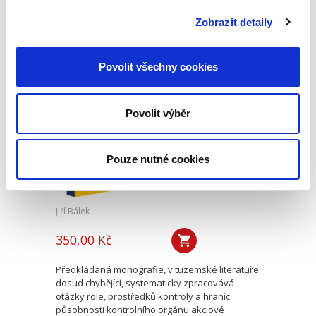
sporného řízení. Autor postupně rozebírá
podmínky jeho vydání, právní důsledky i
Zobrazit detaily
možnosti obrany proti němu, přičemž...
Povolit všechny cookies
Postavení
kontrolního orgánu
akciové společnosti
Povolit výběr
řídicí koncern
Pouze nutné cookies
Jiří Bálek
350,00 Kč
Předkládaná monografie, v tuzemské literatuře
dosud chybějící, systematicky zpracovává
otázky role, prostředků kontroly a hranic
působnosti kontrolního orgánu akciové