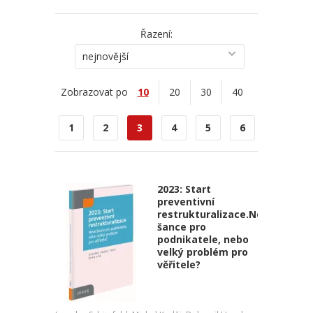
Řazení:
nejnovější
Zobrazovat po
10
20
30
40
1
2
3
4
5
6
2023: Start
preventivní
restrukturalizace.Nová
šance pro
podnikatele, nebo
velký problém pro
věřitele?