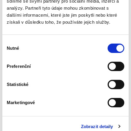
sdílíme se svými partnery pro sociální média, inzerci a
analýzy. Partneři tyto údaje mohou zkombinovat s
dalšími informacemi, které jste jim poskytli nebo které
Úvod do
získali v důsledku toho, že používáte jejich služby.
mezinárodního
práva správního
Výběr
Nutné
souhlasu
Preferenční
Jakub Handrlica
390,00 Kč
Statistické
Stejně jako je tomu ve vztazích práva
soukromého, i ve vztazích práva správního se
Marketingové
může vyskytovat prvek s vazbou na právní
úpravu platnou v zahraničí (lex loci extera).
Takovým prvkem jsou...
Zobrazit detaily