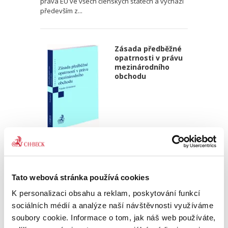
práva EU ve všech členských státech a vychází
především z...
Zásada předběžné
opatrnosti v právu
mezinárodního
obchodu
Nicole Grmelová
450,00 Kč
Tato webová stránka používá cookies
Předkládaná monografie se zabývá tématem,
které není v české právní literatuře příliš
K personalizaci obsahu a reklam, poskytování funkcí
probádané, přesto se týká problematiky
sociálních médií a analýze naší návštěvnosti využíváme
dopadající na každého z nás. Práce v úvodu
soubory cookie. Informace o tom, jak náš web používáte,
mapuje historický vývoj...