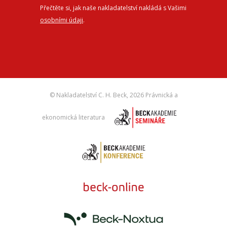
Přečtěte si, jak naše nakladatelství nakládá s Vašimi
osobními údaji
.
© Nakladatelství C. H. Beck,
2026 Právnická a
ekonomická literatura