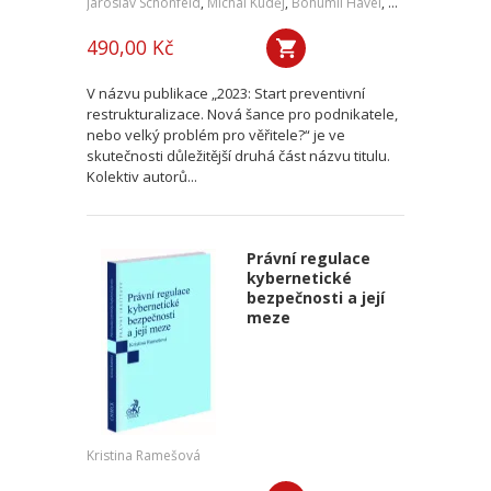
Jaroslav Schönfeld
,
Michal Kuděj
,
Bohumil Havel
,
Petr Sprinz
,
a kol
490,00 Kč
V názvu publikace „2023: Start preventivní
restrukturalizace. Nová šance pro podnikatele,
nebo velký problém pro věřitele?“ je ve
skutečnosti důležitější druhá část názvu titulu.
Kolektiv autorů...
Právní regulace
kybernetické
bezpečnosti a její
meze
Kristina Ramešová