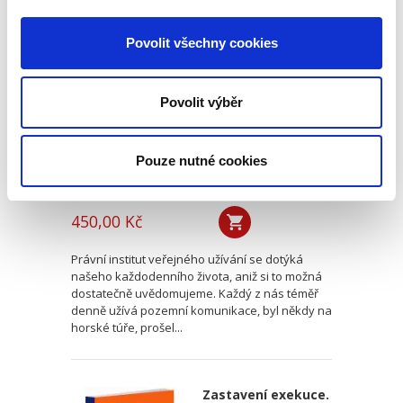
Veřejné užívání
přírodních statků
Povolit všechny cookies
Povolit výběr
Pouze nutné cookies
Karel Huneš
,
Veronika Tomoszková
,
a kol.
450,00 Kč
Právní institut veřejného užívání se dotýká
našeho každodenního života, aniž si to možná
dostatečně uvědomujeme. Každý z nás téměř
denně užívá pozemní komunikace, byl někdy na
horské túře, prošel...
Zastavení exekuce.