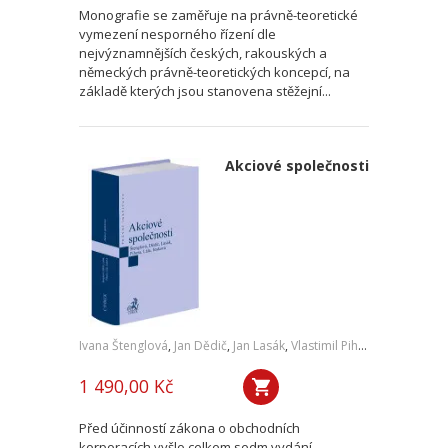
Monografie se zaměřuje na právně-teoretické
vymezení nesporného řízení dle
nejvýznamnějších českých, rakouských a
německých právně-teoretických koncepcí, na
základě kterých jsou stanovena stěžejní...
Akciové společnosti
Ivana Štenglová
,
Jan Dědič
,
Jan Lasák
,
Vlastimil Pihera
,
Daniel Lála
1 490,00 Kč
Před účinností zákona o obchodních
korporacích vyšlo celkem sedm vydání