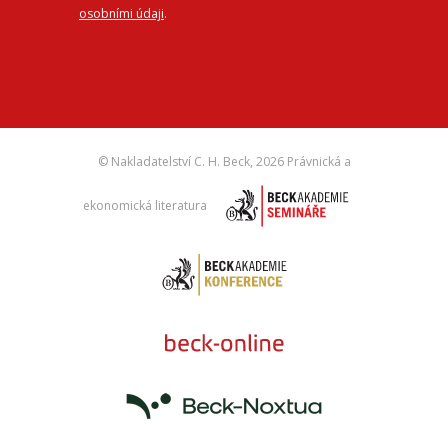
osobními údaji
.
© Nakladatelství C. H. Beck,
2026 Právnická a
ekonomická literatura