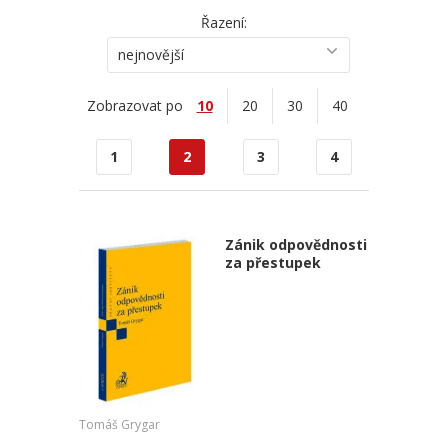
Řazení:
nejnovější
Zobrazovat po
10
20
30
40
1
2
3
4
Zánik odpovědnosti
za přestupek
Tomáš Grygar