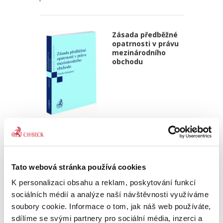
Zásada předběžné
opatrnosti v právu
mezinárodního
obchodu
Nicole Grmelová
450,00 Kč
Předkládaná monografie se zabývá tématem,
Tato webová stránka používá cookies
které není v české právní literatuře příliš
K personalizaci obsahu a reklam, poskytování funkcí
probádané, přesto se týká problematiky
dopadající na každého z nás. Práce v úvodu
sociálních médií a analýze naší návštěvnosti využíváme
mapuje historický vývoj...
soubory cookie. Informace o tom, jak náš web používáte,
sdílíme se svými partnery pro sociální média, inzerci a