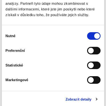
analýzy. Partneři tyto údaje mohou zkombinovat s
Úvod do
dalšími informacemi, které jste jim poskytli nebo které
mezinárodního
získali v důsledku toho, že používáte jejich služby.
práva správního
Výběr
Nutné
souhlasu
Preferenční
Jakub Handrlica
390,00 Kč
Statistické
Stejně jako je tomu ve vztazích práva
soukromého, i ve vztazích práva správního se
může vyskytovat prvek s vazbou na právní
Marketingové
úpravu platnou v zahraničí (lex loci extera).
Takovým prvkem jsou...
Zobrazit detaily
Veřejné užívání